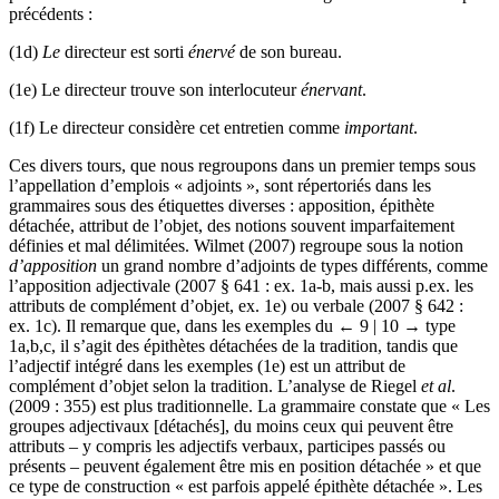
précédents :
(1d)
Le
directeur est sorti
énervé
de son bureau.
(1e)
Le directeur trouve son interlocuteur
énervant
.
(1f)
Le directeur considère cet entretien comme
important
.
Ces divers tours, que nous regroupons dans un premier temps sous
l’appellation d’emplois « adjoints », sont répertoriés dans les
grammaires sous des étiquettes diverses : apposition, épithète
détachée, attribut de l’objet, des notions souvent imparfaitement
définies et mal délimitées. Wilmet (2007) regroupe sous la notion
d’apposition
un grand nombre d’adjoints de types différents, comme
l’apposition adjectivale (2007 § 641 : ex. 1a-b, mais aussi p.ex. les
attributs de complément d’objet, ex. 1e) ou verbale (2007 § 642 :
ex. 1c). Il remarque que, dans les exemples du
← 9 | 10 →
type
1a,b,c, il s’agit des épithètes détachées de la tradition, tandis que
l’adjectif intégré dans les exemples (1e) est un attribut de
complément d’objet selon la tradition. L’analyse de Riegel
et al
.
(2009 : 355) est plus traditionnelle. La grammaire constate que « Les
groupes adjectivaux [détachés], du moins ceux qui peuvent être
attributs – y compris les adjectifs verbaux, participes passés ou
présents – peuvent également être mis en position détachée » et que
ce type de construction « est parfois appelé épithète détachée ». Les