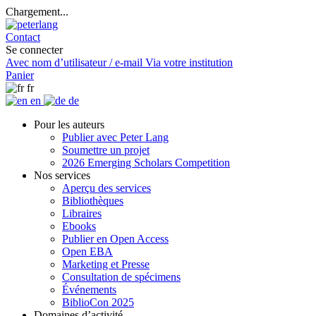
Chargement...
Contact
Se connecter
Avec nom d’utilisateur / e-mail
Via votre institution
Panier
fr
en
de
Pour les auteurs
Publier avec Peter Lang
Soumettre un projet
2026 Emerging Scholars Competition
Nos services
Aperçu des services
Bibliothèques
Libraires
Ebooks
Publier en Open Access
Open EBA
Marketing et Presse
Consultation de spécimens
Événements
BiblioCon 2025
Domaines d’activité