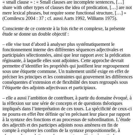
« small clause » : « Small clauses are incomplete sentences, […]
share with other types of clauses the idea of predication, […] are not
mere lexical phrases, but require some functional structure, […] »
(Cornilescu 2004 : 37 ; cf. aussi Aarts 1992, Williams 1975).
Consciente de ce contexte à la fois riche et complexe, la présente
étude se donne un double objectif :
–
elle vise tout d’abord à analyser plus systématiquement le
fonctionnement interne des différentes séquences adjectivales et
participiales sélectionnées, ainsi que leur rapport avec la prédication
régissante, à laquelle elles sont adjointes. Cette approche devrait
permettre d’identifier les propriétés qui justifient leur regroupement
sous une étiquette commune. Un traitement unifié exige en effet de
préciser les principes et les contraintes qui gouvernent les différences
conséquentes d’extension et de flexibilité des tours regroupés sous
l’étiquette des adjoints adjectivaux et participiaux.
–
elle a aussi l’ambition de contribuer, à partir du domaine évoqué, à
la réflexion sur une série de concepts et de questions théoriques
impliqués dans l’interprétation de ces tours. La spécificité de ceux-ci
ne pourra en effet être définie qu’en précisant leur place par rapport
à la syntaxe des fonctions et au processus de subordination. L’étude
des adjectifs et des participes adjoints nous amènera en fin de
compte à explorer les confins de la syntaxe propositionnelle, à