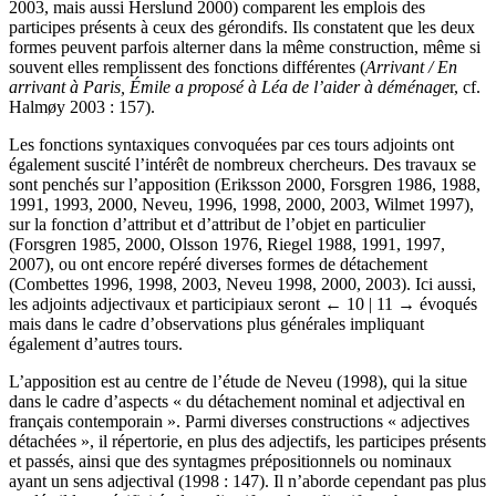
2003, mais aussi Herslund 2000) comparent les emplois des
participes présents à ceux des gérondifs. Ils constatent que les deux
formes peuvent parfois alterner dans la même construction, même si
souvent elles remplissent des fonctions différentes (
Arrivant / En
arrivant à Paris, Émile a proposé à Léa de l’aider à déménage
r, cf.
Halmøy 2003 : 157).
Les fonctions syntaxiques convoquées par ces tours adjoints ont
également suscité l’intérêt de nombreux chercheurs. Des travaux se
sont penchés sur l’apposition (Eriksson 2000, Forsgren 1986, 1988,
1991, 1993, 2000, Neveu, 1996, 1998, 2000, 2003, Wilmet 1997),
sur la fonction d’attribut et d’attribut de l’objet en particulier
(Forsgren 1985, 2000, Olsson 1976, Riegel 1988, 1991, 1997,
2007), ou ont encore repéré diverses formes de détachement
(Combettes 1996, 1998, 2003, Neveu 1998, 2000, 2003). Ici aussi,
les adjoints adjectivaux et participiaux seront
← 10 | 11 →
évoqués
mais dans le cadre d’observations plus générales impliquant
également d’autres tours.
L’apposition est au centre de l’étude de Neveu (1998), qui la situe
dans le cadre d’aspects « du détachement nominal et adjectival en
français contemporain ». Parmi diverses constructions « adjectives
détachées », il répertorie, en plus des adjectifs, les participes présents
et passés, ainsi que des syntagmes prépositionnels ou nominaux
ayant un sens adjectival (1998 : 147). Il n’aborde cependant pas plus