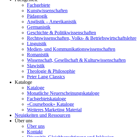
Fachgebiete
Kunstwissenschaften
Pädagogik
Anglistik – Amerikanistik
Germanistik
Geschichte & Politikwissenschaften
Rechtswissenschaften, Volks- & Betriebswirtschaftslehre
Linguistik
Medien- und Kommunikationswissenschaften
Romanistik
Wissenschaft, Gesellschaft & Kulturwissenschaften
Slawistik
Theologie & Philosophie
Peter Lang Classics
Kataloge
Kataloge
Monatliche Neuerscheinungskataloge
Fachgebietskataloge
«Coursebook» Kataloge
Weiteres Marketing Material
Neuigkeiten und Ressourcen
Über uns
Über uns
Kontakt