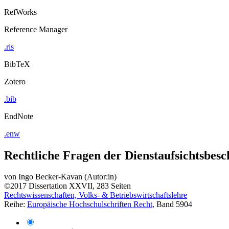
RefWorks
Reference Manager
.ris
BibTeX
Zotero
.bib
EndNote
.enw
Rechtliche Fragen der Dienstaufsichtsbes
von
Ingo Becker-Kavan (Autor:in)
©2017
Dissertation
XXVII, 283 Seiten
Rechtswissenschaften, Volks- & Betriebswirtschaftslehre
Reihe:
Europäische Hochschulschriften Recht
, Band 5904