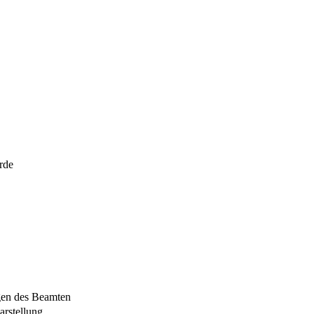
rde
gen des Beamten
arstellung