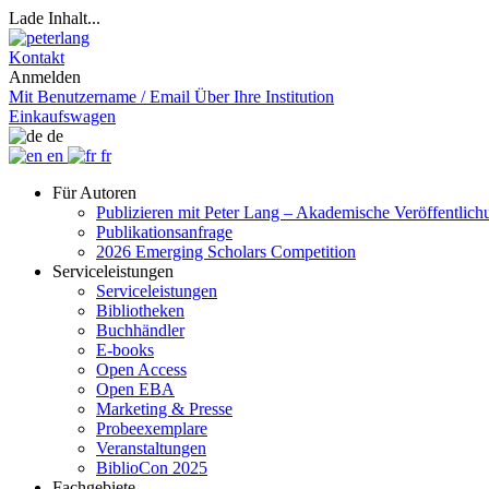
Lade Inhalt...
Kontakt
Anmelden
Mit Benutzername / Email
Über Ihre Institution
Einkaufswagen
de
en
fr
Für Autoren
Publizieren mit Peter Lang – Akademische Veröffentlic
Publikationsanfrage
2026 Emerging Scholars Competition
Serviceleistungen
Serviceleistungen
Bibliotheken
Buchhändler
E-books
Open Access
Open EBA
Marketing & Presse
Probeexemplare
Veranstaltungen
BiblioCon 2025
Fachgebiete