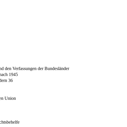
nd den Verfassungen der Bundesländer
 nach 1945
dern 36
hen Union
chtsbehelfe