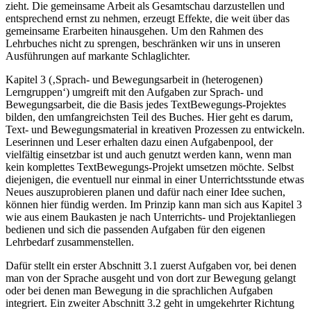
zieht. Die gemeinsame Arbeit als Gesamtschau darzustellen und
entsprechend ernst zu nehmen, erzeugt Effekte, die weit über das
gemeinsame Erarbeiten hinausgehen. Um den Rahmen des
Lehrbuches nicht zu sprengen, beschränken wir uns in unseren
Ausführungen auf markante Schlaglichter.
Kapitel 3 (‚Sprach- und Bewegungsarbeit in (heterogenen)
Lerngruppen‘) umgreift mit den Aufgaben zur Sprach- und
Bewegungsarbeit, die die Basis jedes TextBewegungs-Projektes
bilden, den umfangreichsten Teil des Buches. Hier geht es darum,
Text- und Bewegungsmaterial in kreativen Prozessen zu entwickeln.
Leserinnen und Leser erhalten dazu einen Aufgabenpool, der
vielfältig einsetzbar ist und auch genutzt werden kann, wenn man
kein komplettes TextBewegungs-Projekt umsetzen möchte. Selbst
diejenigen, die eventuell nur einmal in einer Unterrichtsstunde etwas
Neues auszuprobieren planen und dafür nach einer Idee suchen,
können hier fündig werden. Im Prinzip kann man sich aus Kapitel 3
wie aus einem Baukasten je nach Unterrichts- und Projektanliegen
bedienen und sich die passenden Aufgaben für den eigenen
Lehrbedarf zusammenstellen.
Dafür stellt ein erster Abschnitt 3.1 zuerst Aufgaben vor, bei denen
man von der Sprache ausgeht und von dort zur Bewegung gelangt
oder bei denen man Bewegung in die sprachlichen Aufgaben
integriert. Ein zweiter Abschnitt 3.2 geht in umgekehrter Richtung