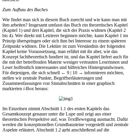
Zum Aufbau des Buches
Wie findet man sich in diesem Buch zurecht und wie kann man mit
ihm arbeiten? Insgesamt umfasst das Buch ein theoretisches Kapitel
(Kapitel 1) und drei Kapitel, die sich der Praxis widmen (Kapitel 2
bis 4). Wer direkt mit Letzterer beginnen möchte, kann Kapitel 1 im
Prinzip überspringen oder sich ihm bei Interesse zu einem späteren
Zeitpunkt widmen. Die Lektüre ist zum Verständnis der folgenden
Kapitel keine Voraussetzung, man erfährt mit ihr aber, wie das
Konzept fachtheoretisch fundiert ist, und das Kapitel liefert auch für
die mit der betreffenden Materie weniger vertrauten Leserinnen und
Leser hoffentlich interessantes und hilfreiches Hintergrundwissen.
Für diejenigen, die sich schnell
← 9 | 10 →
informieren möchten,
stellen wir zentrale Punkte, Begriffserläuterungen und
Zusammenfassungen von Sinnabschnitten in einer graphisch
markierten
i
-Box heraus:
Im Einzelnen nimmt Abschnitt 1.1 des ersten Kapitels das
Gesamtkonzept genauer unter die Lupe und zeigt aus einer
theoretischen Perspektive auf, was TextBewegung ausmacht. Dafür
werden die konzeptionellen Grundbausteine vorgestellt und zentrale
Aspekte erläutert. Abschnitt 1.2 geht anschließend auf die