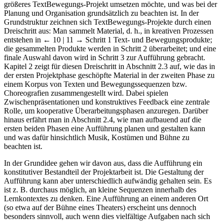
größeres TextBewegungs-Projekt umsetzen möchte, und was bei der
Planung und Organisation grundsätzlich zu beachten ist. In der
Grundstruktur zeichnen sich TextBewegungs-Projekte durch einen
Dreischritt aus: Man sammelt Material, d. h., in kreativen Prozessen
entstehen in
← 10 | 11 →
Schritt 1 Text- und Bewegungsprodukte;
die gesammelten Produkte werden in Schritt 2 überarbeitet; und eine
finale Auswahl davon wird in Schritt 3 zur Aufführung gebracht.
Kapitel 2 zeigt für diesen Dreischritt in Abschnitt 2.3 auf, wie das in
der ersten Projektphase geschöpfte Material in der zweiten Phase zu
einem Korpus von Texten und Bewegungssequenzen bzw.
Choreografien zusammengestellt wird. Dabei spielen
Zwischenpräsentationen und konstruktives Feedback eine zentrale
Rolle, um kooperative Überarbeitungsphasen anzuregen. Darüber
hinaus erfährt man in Abschnitt 2.4, wie man aufbauend auf die
ersten beiden Phasen eine Aufführung planen und gestalten kann
und was dafür hinsichtlich Musik, Kostümen und Bühne zu
beachten ist.
In der Grundidee gehen wir davon aus, dass die Aufführung ein
konstitutiver Bestandteil der Projektarbeit ist. Die Gestaltung der
Aufführung kann aber unterschiedlich aufwändig gehalten sein. Es
ist z. B. durchaus möglich, an kleine Sequenzen innerhalb des
Lernkontextes zu denken. Eine Aufführung an einem anderen Ort
(so etwa auf der Bühne eines Theaters) erscheint uns dennoch
besonders sinnvoll, auch wenn dies vielfältige Aufgaben nach sich