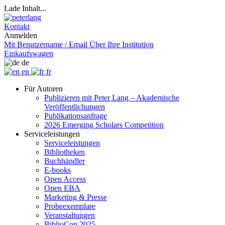
Lade Inhalt...
Kontakt
Anmelden
Mit Benutzername / Email
Über Ihre Institution
Einkaufswagen
de
en
fr
Für Autoren
Publizieren mit Peter Lang – Akademische
Veröffentlichungen
Publikationsanfrage
2026 Emerging Scholars Competition
Serviceleistungen
Serviceleistungen
Bibliotheken
Buchhändler
E-books
Open Access
Open EBA
Marketing & Presse
Probeexemplare
Veranstaltungen
BiblioCon 2025