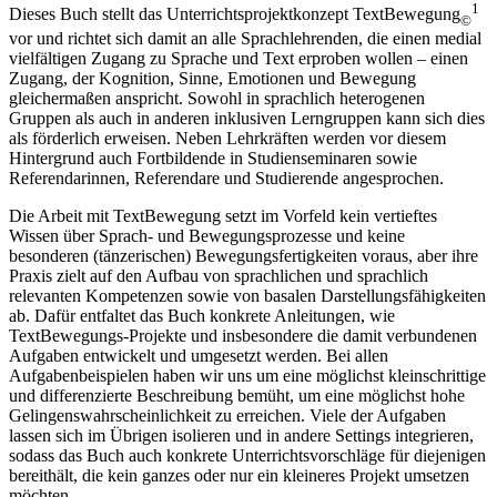
1
Dieses Buch stellt das Unterrichtsprojektkonzept TextBewegung
©
vor und richtet sich damit an alle Sprachlehrenden, die einen medial
vielfältigen Zugang zu Sprache und Text erproben wollen – einen
Zugang, der Kognition, Sinne, Emotionen und Bewegung
gleichermaßen anspricht. Sowohl in sprachlich heterogenen
Gruppen als auch in anderen inklusiven Lerngruppen kann sich dies
als förderlich erweisen. Neben Lehrkräften werden vor diesem
Hintergrund auch Fortbildende in Studienseminaren sowie
Referendarinnen, Referendare und Studierende angesprochen.
Die Arbeit mit TextBewegung setzt im Vorfeld kein vertieftes
Wissen über Sprach- und Bewegungsprozesse und keine
besonderen (tänzerischen) Bewegungsfertigkeiten voraus, aber ihre
Praxis zielt auf den Aufbau von sprachlichen und sprachlich
relevanten Kompetenzen sowie von basalen Darstellungsfähigkeiten
ab. Dafür entfaltet das Buch konkrete Anleitungen, wie
TextBewegungs-Projekte und insbesondere die damit verbundenen
Aufgaben entwickelt und umgesetzt werden. Bei allen
Aufgabenbeispielen haben wir uns um eine möglichst kleinschrittige
und differenzierte Beschreibung bemüht, um eine möglichst hohe
Gelingenswahrscheinlichkeit zu erreichen. Viele der Aufgaben
lassen sich im Übrigen isolieren und in andere Settings integrieren,
sodass das Buch auch konkrete Unterrichtsvorschläge für diejenigen
bereithält, die kein ganzes oder nur ein kleineres Projekt umsetzen
möchten.