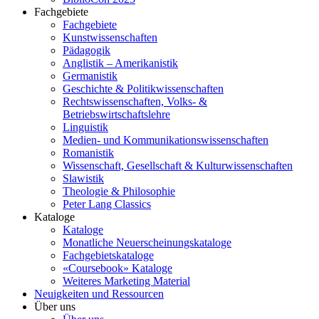
Fachgebiete
Fachgebiete
Kunstwissenschaften
Pädagogik
Anglistik – Amerikanistik
Germanistik
Geschichte & Politikwissenschaften
Rechtswissenschaften, Volks- &
Betriebswirtschaftslehre
Linguistik
Medien- und Kommunikationswissenschaften
Romanistik
Wissenschaft, Gesellschaft & Kulturwissenschaften
Slawistik
Theologie & Philosophie
Peter Lang Classics
Kataloge
Kataloge
Monatliche Neuerscheinungskataloge
Fachgebietskataloge
«Coursebook» Kataloge
Weiteres Marketing Material
Neuigkeiten und Ressourcen
Über uns