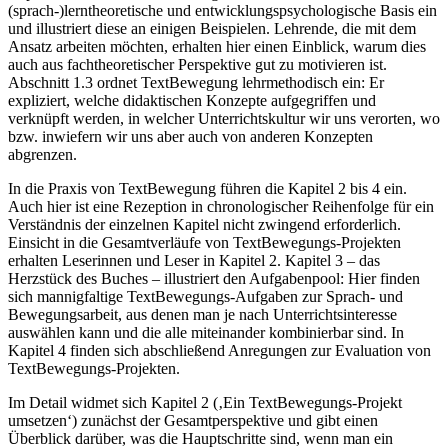
(sprach-)lerntheoretische und entwicklungspsychologische Basis ein
und illustriert diese an einigen Beispielen. Lehrende, die mit dem
Ansatz arbeiten möchten, erhalten hier einen Einblick, warum dies
auch aus fachtheoretischer Perspektive gut zu motivieren ist.
Abschnitt 1.3 ordnet TextBewegung lehrmethodisch ein: Er
expliziert, welche didaktischen Konzepte aufgegriffen und
verknüpft werden, in welcher Unterrichtskultur wir uns verorten, wo
bzw. inwiefern wir uns aber auch von anderen Konzepten
abgrenzen.
In die Praxis von TextBewegung führen die Kapitel 2 bis 4 ein.
Auch hier ist eine Rezeption in chronologischer Reihenfolge für ein
Verständnis der einzelnen Kapitel nicht zwingend erforderlich.
Einsicht in die Gesamtverläufe von TextBewegungs-Projekten
erhalten Leserinnen und Leser in Kapitel 2. Kapitel 3 – das
Herzstück des Buches – illustriert den Aufgabenpool: Hier finden
sich mannigfaltige TextBewegungs-Aufgaben zur Sprach- und
Bewegungsarbeit, aus denen man je nach Unterrichtsinteresse
auswählen kann und die alle miteinander kombinierbar sind. In
Kapitel 4 finden sich abschließend Anregungen zur Evaluation von
TextBewegungs-Projekten.
Im Detail widmet sich Kapitel 2 (‚Ein TextBewegungs-Projekt
umsetzen‘) zunächst der Gesamtperspektive und gibt einen
Überblick darüber, was die Hauptschritte sind, wenn man ein