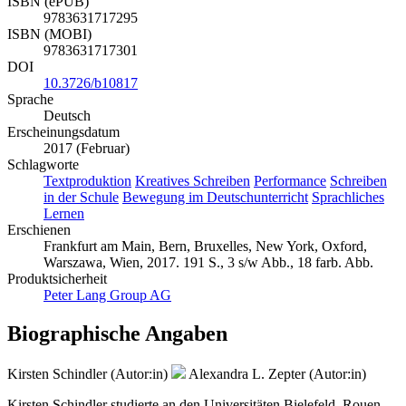
ISBN (ePUB)
9783631717295
ISBN (MOBI)
9783631717301
DOI
10.3726/b10817
Sprache
Deutsch
Erscheinungsdatum
2017 (Februar)
Schlagworte
Textproduktion
Kreatives Schreiben
Performance
Schreiben
in der Schule
Bewegung im Deutschunterricht
Sprachliches
Lernen
Erschienen
Frankfurt am Main, Bern, Bruxelles, New York, Oxford,
Warszawa, Wien, 2017. 191 S., 3 s/w Abb., 18 farb. Abb.
Produktsicherheit
Peter Lang Group AG
Biographische Angaben
Kirsten Schindler (Autor:in)
Alexandra L. Zepter (Autor:in)
Kirsten Schindler studierte an den Universitäten Bielefeld, Rouen