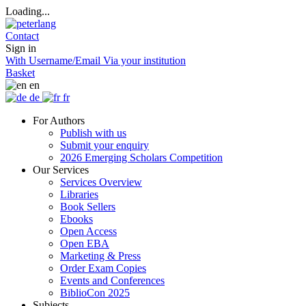
Loading...
Contact
Sign in
With Username/Email
Via your institution
Basket
en
de
fr
For Authors
Publish with us
Submit your enquiry
2026 Emerging Scholars Competition
Our Services
Services Overview
Libraries
Book Sellers
Ebooks
Open Access
Open EBA
Marketing & Press
Order Exam Copies
Events and Conferences
BiblioCon 2025
Subjects