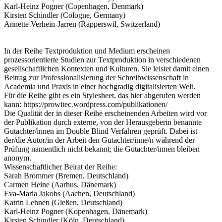
Karl-Heinz Pogner (Copenhagen, Denmark)
Kirsten Schindler (Cologne, Germany)
Annette Verhein-Jarren (Rapperswil, Switzerland)
In der Reihe Textproduktion und Medium erscheinen
prozessorientierte Studien zur Textproduktion in verschiedenen
gesellschaftlichen Kontexten und Kulturen. Sie leistet damit einen
Beitrag zur Professionalisierung der Schreibwissenschaft in
Academia und Praxis in einer hochgradig digitalisierten Welt.
Für die Reihe gibt es ein Stylesheet, das hier abgerufen werden
kann: https://prowitec.wordpress.com/publikationen/
Die Qualität der in dieser Reihe erscheinenden Arbeiten wird vor
der Publikation durch externe, von der Herausgeberin benannte
Gutachter/innen im Double Blind Verfahren geprüft. Dabei ist
der/die Autor/in der Arbeit den Gutachter/inne/n während der
Prüfung namentlich nicht bekannt; die Gutachter/innen bleiben
anonym.
Wissenschaftlicher Beirat der Reihe:
Sarah Brommer (Bremen, Deutschland)
Carmen Heine (Aarhus, Dänemark)
Eva-Maria Jakobs (Aachen, Deutschland)
Katrin Lehnen (Gießen, Deutschland)
Karl-Heinz Pogner (Kopenhagen, Dänemark)
Kirsten Schindler (Köln, Deutschland)