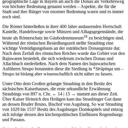
Selbstverständlich müssen an dieser Stelle sowohl die zentrale
geographische Lage in Bayern als auch die Donau als Verkehrsweg
von höchster Bedeutung genannt werden – Aspekte, die für die
Stadt und ihre Bürger von enormer Bedeutung waren und es immer
noch sind.
Die Römer hinterließen in ihrer 400 Jahre andauernden Herrschaft
Kastelle, Handelswege sowie Münzen und Alltagsgegenstände, die
18
heute als Römerschatz im Gäubodenmuseum
zu besichtigen sind.
Während der römischen Besiedlungszeit stellte Straubing eine
wichtige Verteidigungsbasis an der osträtischen Donaugrenze dar.
Nach dem Zerfall des römischen Reiches wurde das Gebiet von den
Bajuwaren besiedelt, die sich wiederum zwischen Donau und
Allachbach niederließen. Nach dem Namen des bajuwarischen
Anführers Strupo benannten diese die Siedlung in *
Strūpinga
um –
Strupo ist bislang aber wissenschaftlich nicht näher zu fassen.
Unter Otto dem Großen gelangte Straubing in den Besitz des
sächsischen Kaiserhauses, die erste urkundliche Erwähnung
Straubings von 897 n. Chr.
← 14 | 15 →
stammt aus dieser Zeit.
Über Kaiser Heinrich den Heiligen kam das Straubinger Gut dann
an dessen Bruder Bruno, Bischof von Augsburg. So war Straubing
von 1029 bis 1537 Besitz des Augsburger Domkapitels und entzog
sich infolge dessen den kirchenpolitischen Einflüssen Regensburgs
und Passaus.