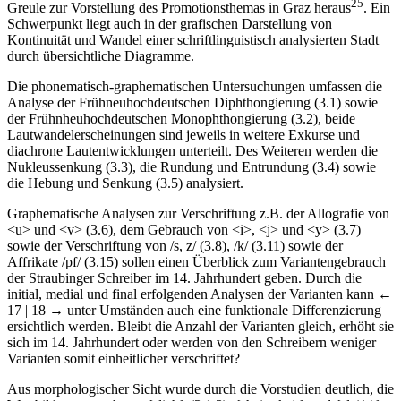
durch Voruntersuchungen
24
sowie in Vorgesprächen mit Prof.
25
Greule zur Vorstellung des Promotionsthemas in Graz heraus
. Ein
Schwerpunkt liegt auch in der grafischen Darstellung von
Kontinuität und Wandel einer schriftlinguistisch analysierten Stadt
durch übersichtliche Diagramme.
Die phonematisch-graphematischen Untersuchungen umfassen die
Analyse der Frühneuhochdeutschen Diphthongierung (3.1) sowie
der Frühnheuhochdeutschen Monophthongierung (3.2), beide
Lautwandelerscheinungen sind jeweils in weitere Exkurse und
diachrone Lautentwicklungen unterteilt. Des Weiteren werden die
Nukleussenkung (3.3), die Rundung und Entrundung (3.4) sowie
die Hebung und Senkung (3.5) analysiert.
Graphematische Analysen zur Verschriftung z.B. der Allografie von
<u> und <v> (3.6), dem Gebrauch von <i>, <j> und <y> (3.7)
sowie der Verschriftung von /s, z/ (3.8), /k/ (3.11) sowie der
Affrikate /pf/ (3.15) sollen einen Überblick zum Variantengebrauch
der Straubinger Schreiber im 14. Jahrhundert geben. Durch die
initial, medial und final erfolgenden Analysen der Varianten kann
←
17 | 18 →
unter Umständen auch eine funktionale Differenzierung
ersichtlich werden. Bleibt die Anzahl der Varianten gleich, erhöht sie
sich im 14. Jahrhundert oder werden von den Schreibern weniger
Varianten somit einheitlicher verschriftet?