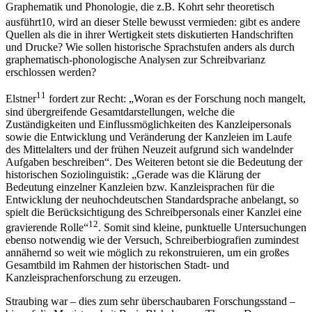
Problem darstellen wird. Die Diskussion zur historischen
Graphematik und Phonologie, die z.B. Kohrt sehr theoretisch
ausführt
10
, wird an dieser Stelle bewusst vermieden: gibt es andere
Quellen als die in ihrer Wertigkeit stets diskutierten Handschriften
und Drucke? Wie sollen historische Sprachstufen anders als durch
graphematisch-phonologische Analysen zur Schreibvarianz
erschlossen werden?
11
Elstner
fordert zur Recht: „Woran es der Forschung noch mangelt,
sind übergreifende Gesamtdarstellungen, welche die
Zuständigkeiten und Einflussmöglichkeiten des Kanzleipersonals
sowie die Entwicklung und Veränderung der Kanzleien im Laufe
des Mittelalters und der frühen Neuzeit aufgrund sich wandelnder
Aufgaben beschreiben“. Des Weiteren betont sie die Bedeutung der
historischen Soziolinguistik: „Gerade was die Klärung der
Bedeutung einzelner Kanzleien bzw. Kanzleisprachen für die
Entwicklung der neuhochdeutschen Standardsprache anbelangt, so
spielt die Berücksichtigung des Schreibpersonals einer Kanzlei eine
12
gravierende Rolle“
. Somit sind kleine, punktuelle Untersuchungen
ebenso notwendig wie der Versuch, Schreiberbiografien zumindest
annähernd so weit wie möglich zu rekonstruieren, um ein großes
Gesamtbild im Rahmen der historischen Stadt- und
Kanzleisprachenforschung zu erzeugen.