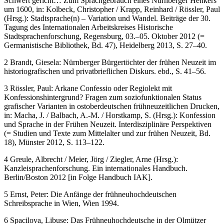
1
Böhme, Yasmin / Hans Ulrich Schmid: aus Gnaden mit dem
Schwert gericht… Zum Sprachgebrauch eines Nürnberger Henkers
um 1600, in: Kolbeck, Christopher / Krapp, Reinhard / Rössler, Paul
(Hrsg.): Stadtsprache(n) – Variation und Wandel. Beiträge der 30.
Tagung des Internationalen Arbeitskreises Historische
Stadtsprachenforschung, Regensburg, 03.–05. Oktober 2012 (=
Germanistische Bibliothek, Bd. 47), Heidelberg 2013, S. 27–40.
2
Brandt, Giesela: Nürnberger Bürgertöchter der frühen Neuzeit im
historiografischen und privatbrieflichen Diskurs. ebd., S. 41–56.
3
Rössler, Paul: Arkane Confessio oder Regiolekt mit
Konfessionshintergrund? Fragen zum soziofunktionalen Status
grafischer Varianten in ostoberdeutschen frühneuzeitlichen Drucken,
in: Macha, J. / Balbach, A.-M. / Horstkamp, S. (Hrsg.): Konfession
und Sprache in der Frühen Neuzeit. Interdisziplinäre Perspektiven
(= Studien und Texte zum Mittelalter und zur frühen Neuzeit, Bd.
18), Münster 2012, S. 113–122.
4
Greule, Albrecht / Meier, Jörg / Ziegler, Arne (Hrsg.):
Kanzleisprachenforschung. Ein internationales Handbuch.
Berlin/Boston 2012 [in Folge Handbuch IAK].
5
Ernst, Peter: Die Anfänge der frühneuhochdeutschen
Schreibsprache in Wien, Wien 1994.