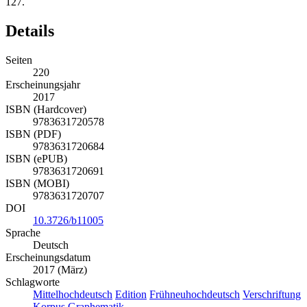
11
Elstner, Kerstin: Schreiber und Kanzlisten. In: Handbuch IAK, S.
127.
Details
Seiten
220
Erscheinungsjahr
2017
ISBN (Hardcover)
9783631720578
ISBN (PDF)
9783631720684
ISBN (ePUB)
9783631720691
ISBN (MOBI)
9783631720707
DOI
10.3726/b11005
Sprache
Deutsch
Erscheinungsdatum
2017 (März)
Schlagworte
Mittelhochdeutsch
Edition
Frühneuhochdeutsch
Verschriftung