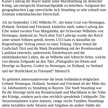
Kaiser Ludwig der Bayer nutzte seine Machtstellung als deutscher
König, um energische Hausmachtpolitik zu betreiben. Aufgrund der
geographischen Lage entwickelte sich Straubing so sehr schnell zum
Zentrum wittelsbachischer Herrschaft.
Als im September 1345 Wilhelm IV., der letzte Graf von Hennegau,
Holland, Seeland und Friesland, kinderlos starb, nahm Ludwig das
Erbe seiner zweiten Frau Margaretha, der Schwester Wilhelms von
Hennegau, dankend an. Nach dem Tod Ludwigs wurde das Reich
unter seinen Söhnen geteilt, bereits 1353 kam es daraufhin im
Regensburger Vertrag erneut zu einer Teilung. Diese betraf die
Grafschaft Tirol und die Mark Brandenburg mit der Residenzstadt
Landshut einerseits, andererseits Niederbayern und die
niederländischen Lehen, die an Wilhelm und Albrecht fielen, welche
von diesem Zeitpunkt an den Titel „Pfalzgrafen bei Rhein und
Herzöge zu Bayern, Grafen zu Hennegau, zu Holland, zu Seeland
und der Herrlichkeit zu Friesland“ führten
19
.
So gehörten interessanterweise die heute holländisch-belgischen
Gebiete Hennegau, Holland, Seeland und Friesland ab der Mitte des
14. Jahrhunderts zu Straubing in Bayern. Die Stadt Straubing war
für die Herzöge nicht nur Residenzstadt und Machtbasis in der Nähe
des Königs, sondern auch eine reichlich sprudelnde Geldquelle: Die
Steuereinnahmen waren immens, einige reiche Familien Straubings