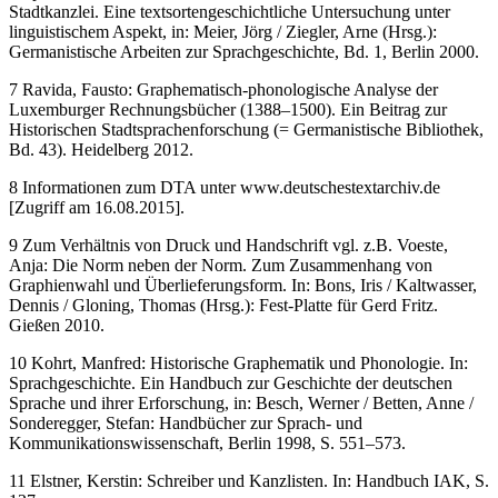
6
Spacilova, Libuse: Das Frühneuhochdeutsche in der Olmützer
Stadtkanzlei. Eine textsortengeschichtliche Untersuchung unter
linguistischem Aspekt, in: Meier, Jörg / Ziegler, Arne (Hrsg.):
Germanistische Arbeiten zur Sprachgeschichte, Bd. 1, Berlin 2000.
7
Ravida, Fausto: Graphematisch-phonologische Analyse der
Luxemburger Rechnungsbücher (1388–1500). Ein Beitrag zur
Historischen Stadtsprachenforschung (= Germanistische Bibliothek,
Bd. 43). Heidelberg 2012.
8
Informationen zum DTA unter
www.deutschestextarchiv.de
[Zugriff am 16.08.2015].
9
Zum Verhältnis von Druck und Handschrift vgl. z.B. Voeste,
Anja: Die Norm neben der Norm. Zum Zusammenhang von
Graphienwahl und Überlieferungsform. In: Bons, Iris / Kaltwasser,
Dennis / Gloning, Thomas (Hrsg.): Fest-Platte für Gerd Fritz.
Gießen 2010.
10
Kohrt, Manfred: Historische Graphematik und Phonologie. In:
Sprachgeschichte. Ein Handbuch zur Geschichte der deutschen
Sprache und ihrer Erforschung, in: Besch, Werner / Betten, Anne /
Sonderegger, Stefan: Handbücher zur Sprach- und
Kommunikationswissenschaft, Berlin 1998, S. 551–573.