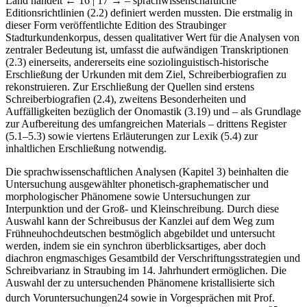
dessen Edition – da es sich um sprachwissenschaftlich unentdecktes
Land handelt
← 16 | 17 →
– sprachwissenschaftliche
Editionsrichtlinien (2.2) definiert werden mussten. Die erstmalig in
dieser Form veröffentlichte Edition des Straubinger
Stadturkundenkorpus, dessen qualitativer Wert für die Analysen von
zentraler Bedeutung ist, umfasst die aufwändigen Transkriptionen
(2.3) einerseits, andererseits eine soziolinguistisch-historische
Erschließung der Urkunden mit dem Ziel, Schreiberbiografien zu
rekonstruieren. Zur Erschließung der Quellen sind erstens
Schreiberbiografien (2.4), zweitens Besonderheiten und
Auffälligkeiten bezüglich der Onomastik (3.19) und – als Grundlage
zur Aufbereitung des umfangreichen Materials – drittens Register
(5.1–5.3) sowie viertens Erläuterungen zur Lexik (5.4) zur
inhaltlichen Erschließung notwendig.
Die sprachwissenschaftlichen Analysen (Kapitel 3) beinhalten die
Untersuchung ausgewählter phonetisch-graphematischer und
morphologischer Phänomene sowie Untersuchungen zur
Interpunktion und der Groß- und Kleinschreibung. Durch diese
Auswahl kann der Schreibusus der Kanzlei auf dem Weg zum
Frühneuhochdeutschen bestmöglich abgebildet und untersucht
werden, indem sie ein synchron überblicksartiges, aber doch
diachron engmaschiges Gesamtbild der Verschriftungsstrategien und
Schreibvarianz in Straubing im 14. Jahrhundert ermöglichen. Die
Auswahl der zu untersuchenden Phänomene kristallisierte sich