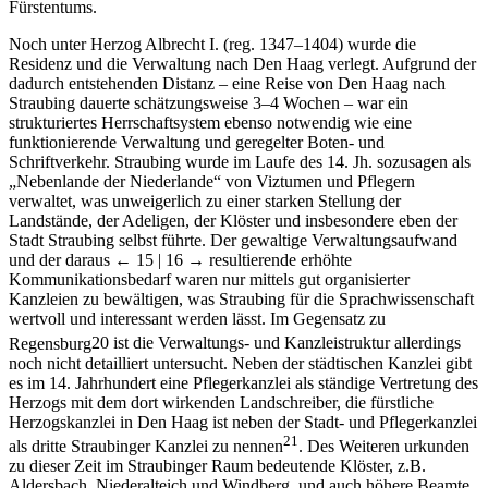
allein bezahlten mehr Steuern und Abgaben als andere Städte des
Fürstentums.
Noch unter Herzog Albrecht I. (reg. 1347–1404) wurde die
Residenz und die Verwaltung nach Den Haag verlegt. Aufgrund der
dadurch entstehenden Distanz – eine Reise von Den Haag nach
Straubing dauerte schätzungsweise 3–4 Wochen – war ein
strukturiertes Herrschaftsystem ebenso notwendig wie eine
funktionierende Verwaltung und geregelter Boten- und
Schriftverkehr. Straubing wurde im Laufe des 14. Jh. sozusagen als
„Nebenlande der Niederlande“ von Viztumen und Pflegern
verwaltet, was unweigerlich zu einer starken Stellung der
Landstände, der Adeligen, der Klöster und insbesondere eben der
Stadt Straubing selbst führte. Der gewaltige Verwaltungsaufwand
und der daraus
← 15 | 16 →
resultierende erhöhte
Kommunikationsbedarf waren nur mittels gut organisierter
Kanzleien zu bewältigen, was Straubing für die Sprachwissenschaft
wertvoll und interessant werden lässt. Im Gegensatz zu
Regensburg
20
ist die Verwaltungs- und Kanzleistruktur allerdings
noch nicht detailliert untersucht. Neben der städtischen Kanzlei gibt
es im 14. Jahrhundert eine Pflegerkanzlei als ständige Vertretung des
Herzogs mit dem dort wirkenden Landschreiber, die fürstliche
Herzogskanzlei in Den Haag ist neben der Stadt- und Pflegerkanzlei
21
als dritte Straubinger Kanzlei zu nennen
. Des Weiteren urkunden
zu dieser Zeit im Straubinger Raum bedeutende Klöster, z.B.