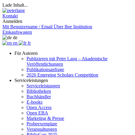
Lade Inhalt...
Kontakt
Anmelden
Mit Benutzername / Email
Über Ihre Institution
Einkaufswagen
de
en
fr
Für Autoren
Publizieren mit Peter Lang – Akademische
Veröffentlichungen
Publikationsanfrage
2026 Emerging Scholars Competition
Serviceleistungen
Serviceleistungen
Bibliotheken
Buchhändler
E-books
Open Access
Open EBA
Marketing & Presse
Probeexemplare
Veranstaltungen
BiblioCon 2025