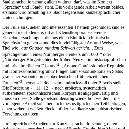
Kanzlei produziert wurde, während sich die historische
Stadtsprachenforschung allem widmen darf, was im Kontext
„Sprache“ und „Stadt“ steht. Die vorliegende Arbeit vereint beides,
erstmals wird Straubing als Stadt Gegenstand kanzleisprachlicher
Untersuchungen.
Der Fülle an Quellen und interessanten Themen geschuldet, sind es
generell meist kleinere, oft auf Kleinstkorpora basierende
Einzeluntersuchungen, die uns einen Einblick in historische
Sprachstufen geben – und dies in vielfältigster Art und Weise, was
Titel wie „
aus Gnaden mit dem Schwert gericht…
Zum
1
Sprachgebrauch eines Nürnberger Henkers um 1600
“ oder
„Nürnberger Bürgertöchter der frühen Neuzeit im historiografischen
2
und privatbrieflichen Diskurs“
, „Arkane Confessio oder Regiolekt
mit Konfessionshintergrund? Fragen zum soziofunktionalen Status
grafischer Varianten in ostoberdeutschen frühneuzeitlichen
3
Drucken“
thematisch doch sehr eindrucksvoll unter Beweis stellen.
Die Forderung
← 11 | 12 →
nach größeren, systematisch
aufbereiteten sprachhistorischen Korpora ist allgegenwärtig und
muss an dieser Stelle gebetsmühlenartig wiederholt werden – die
vorliegende Arbeit soll aber auch diesbezüglich einen Teil beitragen,
einen weiteren weißen Fleck auf der Landkarte sprachhistorischer
Forschung zu tilgen.
Umfangreichere Arbeiten zur Kanzleisprachenforschung, deren