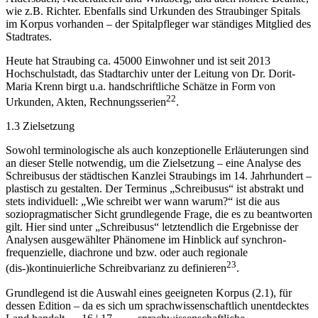
Aldersbach, Niederalteich und Windberg, und auch höhere Beamte,
wie z.B. Richter. Ebenfalls sind Urkunden des Straubinger Spitals
im Korpus vorhanden – der Spitalpfleger war ständiges Mitglied des
Stadtrates.
Heute hat Straubing ca. 45000 Einwohner und ist seit 2013
Hochschulstadt, das Stadtarchiv unter der Leitung von Dr. Dorit-
Maria Krenn birgt u.a. handschriftliche Schätze in Form von
22
Urkunden, Akten, Rechnungsserien
.
1.3
Zielsetzung
Sowohl terminologische als auch konzeptionelle Erläuterungen sind
an dieser Stelle notwendig, um die Zielsetzung – eine Analyse des
Schreibusus der städtischen Kanzlei Straubings im 14. Jahrhundert –
plastisch zu gestalten. Der Terminus „Schreibusus“ ist abstrakt und
stets individuell: „Wie schreibt wer wann warum?“ ist die aus
soziopragmatischer Sicht grundlegende Frage, die es zu beantworten
gilt. Hier sind unter „Schreibusus“ letztendlich die Ergebnisse der
Analysen ausgewählter Phänomene im Hinblick auf synchron-
frequenzielle, diachrone und bzw. oder auch regionale
23
(dis-)kontinuierliche Schreibvarianz zu definieren
.
Grundlegend ist die Auswahl eines geeigneten Korpus (2.1), für