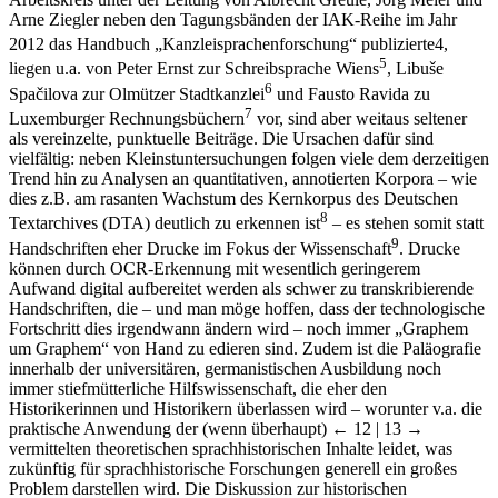
Arbeitskreis unter der Leitung von Albrecht Greule, Jörg Meier und
Arne Ziegler neben den Tagungsbänden der IAK-Reihe im Jahr
2012 das Handbuch „Kanzleisprachenforschung“ publizierte
4
,
5
liegen u.a. von Peter Ernst zur Schreibsprache Wiens
, Libuše
6
Spačilova zur Olmützer Stadtkanzlei
und Fausto Ravida zu
7
Luxemburger Rechnungsbüchern
vor, sind aber weitaus seltener
als vereinzelte, punktuelle Beiträge. Die Ursachen dafür sind
vielfältig: neben Kleinstuntersuchungen folgen viele dem derzeitigen
Trend hin zu Analysen an quantitativen, annotierten Korpora – wie
dies z.B. am rasanten Wachstum des Kernkorpus des Deutschen
8
Textarchives (DTA) deutlich zu erkennen ist
– es stehen somit statt
9
Handschriften eher Drucke im Fokus der Wissenschaft
. Drucke
können durch OCR-Erkennung mit wesentlich geringerem
Aufwand digital aufbereitet werden als schwer zu transkribierende
Handschriften, die – und man möge hoffen, dass der technologische
Fortschritt dies irgendwann ändern wird – noch immer „Graphem
um Graphem“ von Hand zu edieren sind. Zudem ist die Paläografie
innerhalb der universitären, germanistischen Ausbildung noch
immer stiefmütterliche Hilfswissenschaft, die eher den
Historikerinnen und Historikern überlassen wird – worunter v.a. die
praktische Anwendung der (wenn überhaupt)
← 12 | 13 →
vermittelten theoretischen sprachhistorischen Inhalte leidet, was
zukünftig für sprachhistorische Forschungen generell ein großes