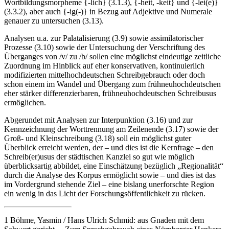
Aus morphologischer Sicht wurde durch die Vorstudien deutlich, die
Wortbildungsmorpheme {-lich} (3.1.3), {-heit, -keit} und {-lei(e)}
(3.3.2), aber auch {-ig(-)} in Bezug auf Adjektive und Numerale
genauer zu untersuchen (3.13).
Analysen u.a. zur Palatalisierung (3.9) sowie assimilatorischer
Prozesse (3.10) sowie der Untersuchung der Verschriftung des
Überganges von /v/ zu /b/ sollen eine möglichst eindeutige zeitliche
Zuordnung im Hinblick auf eher konservativen, kontinuierlich
modifizierten mittelhochdeutschen Schreibgebrauch oder doch
schon einem im Wandel und Übergang zum frühneuhochdeutschen
eher stärker differenzierbaren, frühneuhochdeutschen Schreibusus
ermöglichen.
Abgerundet mit Analysen zur Interpunktion (3.16) und zur
Kennzeichnung der Worttrennung am Zeilenende (3.17) sowie der
Groß- und Kleinschreibung (3.18) soll ein möglichst guter
Überblick erreicht werden, der – und dies ist die Kernfrage – den
Schreib(er)usus der städtischen Kanzlei so gut wie möglich
überblicksartig abbildet, eine Einschätzung bezüglich „Regionalität“
durch die Analyse des Korpus ermöglicht sowie – und dies ist das
im Vordergrund stehende Ziel – eine bislang unerforschte Region
ein wenig in das Licht der Forschungsöffentlichkeit zu rücken.