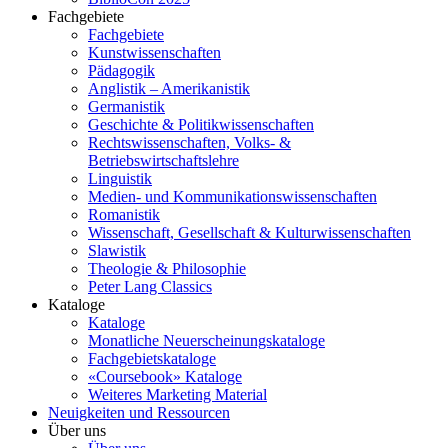
Fachgebiete
Fachgebiete
Kunstwissenschaften
Pädagogik
Anglistik – Amerikanistik
Germanistik
Geschichte & Politikwissenschaften
Rechtswissenschaften, Volks- &
Betriebswirtschaftslehre
Linguistik
Medien- und Kommunikationswissenschaften
Romanistik
Wissenschaft, Gesellschaft & Kulturwissenschaften
Slawistik
Theologie & Philosophie
Peter Lang Classics
Kataloge
Kataloge
Monatliche Neuerscheinungskataloge
Fachgebietskataloge
«Coursebook» Kataloge
Weiteres Marketing Material
Neuigkeiten und Ressourcen
Über uns