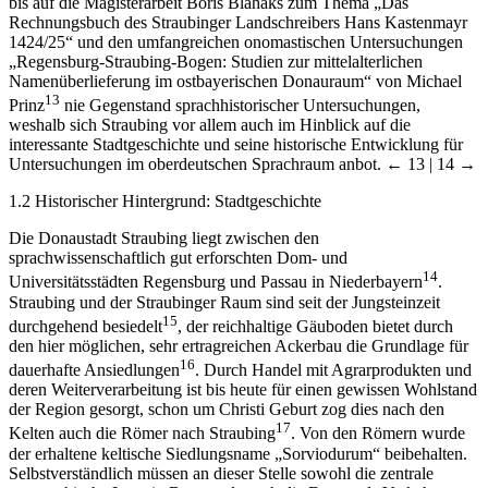
Straubing war – dies zum sehr überschaubaren Forschungsstand –
bis auf die Magisterarbeit Boris Blahaks zum Thema „Das
Rechnungsbuch des Straubinger Landschreibers Hans Kastenmayr
1424/25“ und den umfangreichen onomastischen Untersuchungen
„Regensburg-Straubing-Bogen: Studien zur mittelalterlichen
Namenüberlieferung im ostbayerischen Donauraum“ von Michael
13
Prinz
nie Gegenstand sprachhistorischer Untersuchungen,
weshalb sich Straubing vor allem auch im Hinblick auf die
interessante Stadtgeschichte und seine historische Entwicklung für
Untersuchungen im oberdeutschen Sprachraum anbot.
← 13 | 14 →
1.2
Historischer Hintergrund: Stadtgeschichte
Die Donaustadt Straubing liegt zwischen den
sprachwissenschaftlich gut erforschten Dom- und
14
Universitätsstädten Regensburg und Passau in Niederbayern
.
Straubing und der Straubinger Raum sind seit der Jungsteinzeit
15
durchgehend besiedelt
, der reichhaltige Gäuboden bietet durch
den hier möglichen, sehr ertragreichen Ackerbau die Grundlage für
16
dauerhafte Ansiedlungen
. Durch Handel mit Agrarprodukten und
deren Weiterverarbeitung ist bis heute für einen gewissen Wohlstand
der Region gesorgt, schon um Christi Geburt zog dies nach den
17
Kelten auch die Römer nach Straubing
. Von den Römern wurde
der erhaltene keltische Siedlungsname „Sorviodurum“ beibehalten.