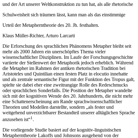
und der Art unserer Weltkonstruktion zu tun hat, als alle rhetorische
Schulweisheit sich träumen lässt, kann man als das einstimmige
Urteil der Metapherntheorie des 20. Jh. festhalten.
Klaus Müller-Richter, Arturo Larcarti
Die Erforschung des sprachlichen Phänomens Metapher bleibt seit
mehr als 2000 Jahren ein unerschöpftes Thema vieler
wissenschaftlicher Disziplinen. Im Laufe der Forschungsgeschichte
variierte der Stellenwert der Metaphorik jedoch erheblich. Während
die Metapher im Rahmen der antiken rhetorischen Tradition bei
Aristoteles und Quintilian einen festen Platz in
elocutio
innehatte
und als zentrale semantische Figur mit der Funktion des Tropus galt,
spielte sie dabei eher eine zweitrangige Rolle des Redeschmucks
oder sprachlichen Sonderfalls. Die Position der Metapher wandelte
sich mit der kognitiven Wende des 20. Jahrhunderts, die nicht mehr
eine Schattenerscheinung am Rande sprachwissenschaftlicher
Theorien und Modellen darstellte, sondern „als fester und
weitgehend unverzichtbarer Bestandteil unserer alltäglichen Sprache
1
anzusehen ist“
.
Die vorliegende Studie basiert auf der kognitiv-linguistischen
Metapherntheorie Lakoffs und Johnsons ausgehend von der