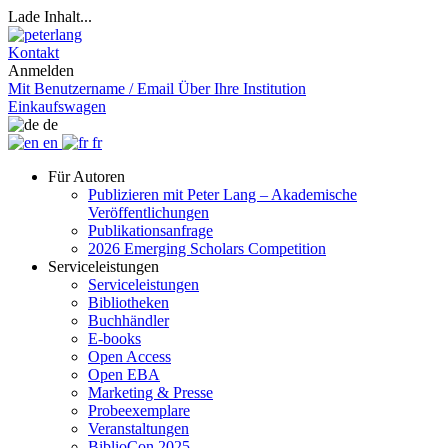
Lade Inhalt...
Kontakt
Anmelden
Mit Benutzername / Email
Über Ihre Institution
Einkaufswagen
de
en
fr
Für Autoren
Publizieren mit Peter Lang – Akademische
Veröffentlichungen
Publikationsanfrage
2026 Emerging Scholars Competition
Serviceleistungen
Serviceleistungen
Bibliotheken
Buchhändler
E-books
Open Access
Open EBA
Marketing & Presse
Probeexemplare
Veranstaltungen
BiblioCon 2025