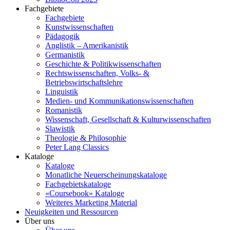
Fachgebiete
Fachgebiete
Kunstwissenschaften
Pädagogik
Anglistik – Amerikanistik
Germanistik
Geschichte & Politikwissenschaften
Rechtswissenschaften, Volks- &
Betriebswirtschaftslehre
Linguistik
Medien- und Kommunikationswissenschaften
Romanistik
Wissenschaft, Gesellschaft & Kulturwissenschaften
Slawistik
Theologie & Philosophie
Peter Lang Classics
Kataloge
Kataloge
Monatliche Neuerscheinungskataloge
Fachgebietskataloge
«Coursebook» Kataloge
Weiteres Marketing Material
Neuigkeiten und Ressourcen
Über uns