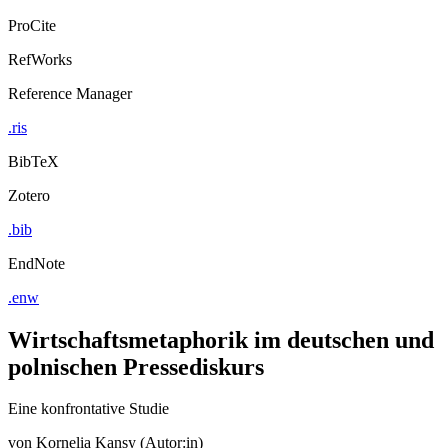
ProCite
RefWorks
Reference Manager
.ris
BibTeX
Zotero
.bib
EndNote
.enw
Wirtschaftsmetaphorik im deutschen und
polnischen Pressediskurs
Eine konfrontative Studie
von
Kornelia Kansy (Autor:in)