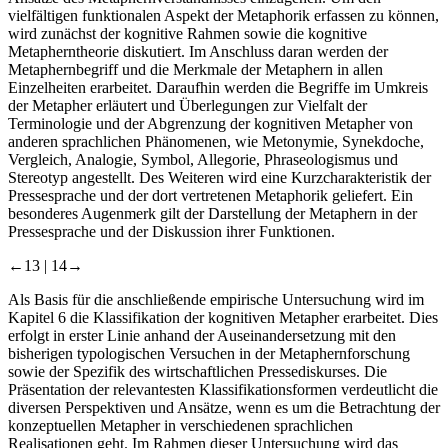
vielfältigen funktionalen Aspekt der Metaphorik erfassen zu können,
wird zunächst der kognitive Rahmen sowie die kognitive
Metapherntheorie diskutiert. Im Anschluss daran werden der
Metaphernbegriff und die Merkmale der Metaphern in allen
Einzelheiten erarbeitet. Daraufhin werden die Begriffe im Umkreis
der Metapher erläutert und Überlegungen zur Vielfalt der
Terminologie und der Abgrenzung der kognitiven Metapher von
anderen sprachlichen Phänomenen, wie Metonymie, Synekdoche,
Vergleich, Analogie, Symbol, Allegorie, Phraseologismus und
Stereotyp angestellt. Des Weiteren wird eine Kurzcharakteristik der
Pressesprache und der dort vertretenen Metaphorik geliefert. Ein
besonderes Augenmerk gilt der Darstellung der Metaphern in der
Pressesprache und der Diskussion ihrer Funktionen.
←13 |
14→
Als Basis für die anschließende empirische Untersuchung wird im
Kapitel 6 die Klassifikation der kognitiven Metapher erarbeitet. Dies
erfolgt in erster Linie anhand der Auseinandersetzung mit den
bisherigen typologischen Versuchen in der Metaphernforschung
sowie der Spezifik des wirtschaftlichen Pressediskurses. Die
Präsentation der relevantesten Klassifikationsformen verdeutlicht die
diversen Perspektiven und Ansätze, wenn es um die Betrachtung der
konzeptuellen Metapher in verschiedenen sprachlichen
Realisationen geht. Im Rahmen dieser Untersuchung wird das