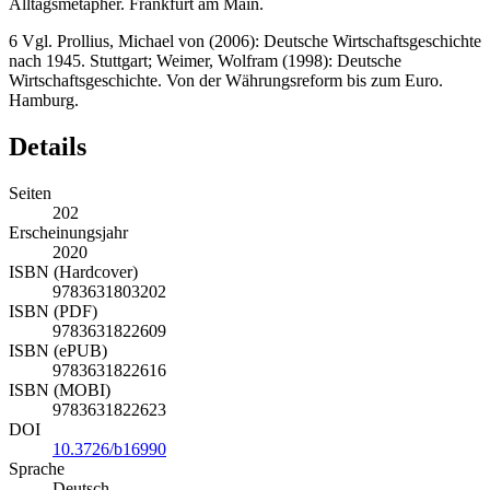
Alltagsmetapher.
Frankfurt am Main.
6
Vgl. Prollius, Michael von (2006):
Deutsche Wirtschaftsgeschichte
nach 1945.
Stuttgart; Weimer, Wolfram (1998):
Deutsche
Wirtschaftsgeschichte. Von der Währungsreform bis zum Euro.
Hamburg.
Details
Seiten
202
Erscheinungsjahr
2020
ISBN (Hardcover)
9783631803202
ISBN (PDF)
9783631822609
ISBN (ePUB)
9783631822616
ISBN (MOBI)
9783631822623
DOI
10.3726/b16990
Sprache
Deutsch