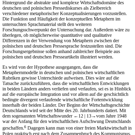
Hintergrund die abstrakte und komplexe Wirtschaftsdomäne des
deutschen und polnischen Pressediskurses als Zielbereich
verschiedener metaphorischer Konzeptualisierungen vorzustellen.
Die Funktion und Häufigkeit der konzeptuellen Metaphern im
untersuchten Sprachmaterial stellt den weiteren
Forschungsschwerpunkt der Untersuchung dar. Außerdem wäre zu
überlegen, ob möglicherweise quantitative und qualitative
Differenzen in der Verwendung von Metaphern zwischen der
polnischen und deutschen Pressesprache festzustellen sind. Die
Forschungsergebnisse sollen anhand zahlreicher Beispiele aus
polnischen und deutschen Presseartikeln illustriert werden.
Es wird von der Hypothese ausgegangen, dass die
Metaphernmodelle in deutschen und polnischen wirtschaftlichen
Rubriken gewisse Unterschiede aufweisen. Dies wäre auf die
Tatsache zurückzuführen, dass die wirtschaftlichen Entwicklungen
in beiden Ländern anders verliefen und verlaufen, sei es in Hinblick
auf die europäische Integration und vor allem auf die geschichtlich
bedingte divergent verlaufende wirtschaftliche Fortentwicklung
innerhalb der beiden Länder. Der Beginn der Wirtschaftsgeschichte
Deutschlands wird seit der Mitte des 20. Jahrhunderts datiert. Mit
dem sogenannten Wirtschaftswunder
←12 |
13→
vom Jahre 1948
war der Anfang für den wirtschaftlichen Aufschwung Deutschlands
6
geschaffen.
Dagegen kann man von einer freien Marktwirtschaft in
Polen praktisch erst nach dem Zusammenbruch des Kommunismus,