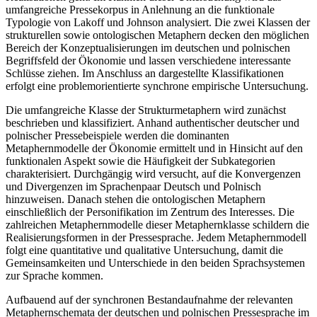
umfangreiche Pressekorpus in Anlehnung an die funktionale
Typologie von Lakoff und Johnson analysiert. Die zwei Klassen der
strukturellen sowie ontologischen Metaphern decken den möglichen
Bereich der Konzeptualisierungen im deutschen und polnischen
Begriffsfeld der Ökonomie und lassen verschiedene interessante
Schlüsse ziehen. Im Anschluss an dargestellte Klassifikationen
erfolgt eine problemorientierte synchrone empirische Untersuchung.
Die umfangreiche Klasse der Strukturmetaphern wird zunächst
beschrieben und klassifiziert. Anhand authentischer deutscher und
polnischer Pressebeispiele werden die dominanten
Metaphernmodelle der Ökonomie ermittelt und in Hinsicht auf den
funktionalen Aspekt sowie die Häufigkeit der Subkategorien
charakterisiert. Durchgängig wird versucht, auf die Konvergenzen
und Divergenzen im Sprachenpaar Deutsch und Polnisch
hinzuweisen. Danach stehen die ontologischen Metaphern
einschließlich der Personifikation im Zentrum des Interesses. Die
zahlreichen Metaphernmodelle dieser Metaphernklasse schildern die
Realisierungsformen in der Pressesprache. Jedem Metaphernmodell
folgt eine quantitative und qualitative Untersuchung, damit die
Gemeinsamkeiten und Unterschiede in den beiden Sprachsystemen
zur Sprache kommen.
Aufbauend auf der synchronen Bestandaufnahme der relevanten
Metaphernschemata der deutschen und polnischen Pressesprache im