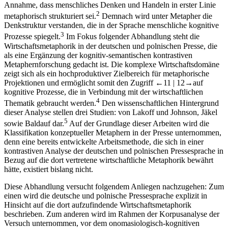
Annahme, dass menschliches Denken und Handeln in erster Linie
2
metaphorisch strukturiert sei.
Demnach wird unter
Metapher
die
Denkstruktur verstanden, die in der Sprache menschliche kognitive
3
Prozesse spiegelt.
Im Fokus folgender Abhandlung steht die
Wirtschaftsmetaphorik in der deutschen und polnischen Presse, die
als eine Ergänzung der kognitiv-semantischen kontrastiven
Metaphernforschung gedacht ist. Die komplexe Wirtschaftsdomäne
zeigt sich als ein hochproduktiver Zielbereich für metaphorische
Projektionen und ermöglicht somit den Zugriff
←11 |
12→
auf
kognitive Prozesse, die in Verbindung mit der wirtschaftlichen
4
Thematik gebraucht werden.
Den wissenschaftlichen Hintergrund
dieser Analyse stellen drei Studien: von Lakoff und Johnson
,
Jäkel
5
sowie Baldauf dar.
Auf der Grundlage dieser Arbeiten wird die
Klassifikation konzeptueller Metaphern in der Presse unternommen,
denn eine bereits entwickelte Arbeitsmethode, die sich in einer
kontrastiven Analyse der deutschen und polnischen Pressesprache in
Bezug auf die dort vertretene wirtschaftliche Metaphorik bewährt
hätte, existiert bislang nicht.
Diese Abhandlung versucht folgendem Anliegen nachzugehen: Zum
einen wird die deutsche und polnische Pressesprache explizit in
Hinsicht auf die dort aufzufindende Wirtschaftsmetaphorik
beschrieben. Zum anderen wird im Rahmen der Korpusanalyse der
Versuch unternommen, vor dem onomasiologisch-kognitiven