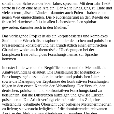
somit an der Schwelle der 90er Jahre, sprechen. Mit dem Jahr 1989
setzte in Polen eine neue Ära ein. Der Kalte Krieg ging zu Ende und
viele osteuropäische Länder – darunter auch Polen – haben einen
neuen Weg eingeschlagen. Die Neuorientierung an den Regeln der
freien Marktwirtschaft ist in allen Lebensbereichen spürbar
7
geworden, darunter auch in den Medien.
Das vorliegende Projekt ist als ein korpusbasiertes und komplexes
Studium der Wirtschaftsmetaphorik in der deutschen und polnischen
Pressesprache konzipiert und hat grundsätzlich einen empirischen
Charakter, wobei auch theoretische Überlegungen bei der
komplexen Bearbeitung des Forschungsthemas zur Sprache
kommen.
In erster Linie werden die Begrifflichkeiten und die Methodik als
Analysegrundlage erläutert. Die Darstellung der Metaphorik-
Forschungsergebnisse in der deutschen und polnischen Literatur
sowie die Darlegung der Ergebnisse der kontrastiven Forschungen
folgen in den ersten Kapiteln der Abhandlung. Der Versuch, den
deutschen, polnischen und konfrontativen Forschungsstand zu
beleuchten, soll die Differenzen aufzeigen und gewisse Lücken
präsentieren. Die Arbeit verfolgt vielmehr nicht das Ziel, eine
vollständige, detaillierte Übersicht über bisherige Metapherntheorien
zu liefern; sie versucht lediglich auf die dominierenden relevanten
Ansätze des Metaphernverständnisses einzugehen. Um den