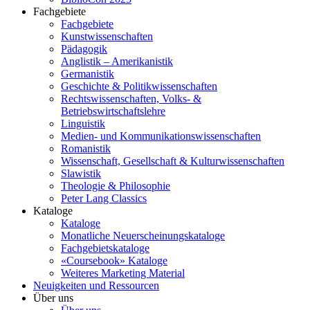
Fachgebiete
Fachgebiete
Kunstwissenschaften
Pädagogik
Anglistik – Amerikanistik
Germanistik
Geschichte & Politikwissenschaften
Rechtswissenschaften, Volks- &
Betriebswirtschaftslehre
Linguistik
Medien- und Kommunikationswissenschaften
Romanistik
Wissenschaft, Gesellschaft & Kulturwissenschaften
Slawistik
Theologie & Philosophie
Peter Lang Classics
Kataloge
Kataloge
Monatliche Neuerscheinungskataloge
Fachgebietskataloge
«Coursebook» Kataloge
Weiteres Marketing Material
Neuigkeiten und Ressourcen
Über uns