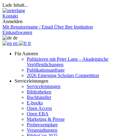
Lade Inhalt...
Kontakt
Anmelden
Mit Benutzername / Email
Über Ihre Institution
Einkaufswagen
de
en
fr
Für Autoren
Publizieren mit Peter Lang – Akademische
Veröffentlichungen
Publikationsanfrage
2026 Emerging Scholars Competition
Serviceleistungen
Serviceleistungen
Bibliotheken
Buchhändler
E-books
Open Access
Open EBA
Marketing & Presse
Probeexemplare
Veranstaltungen
BiblioCon 2025