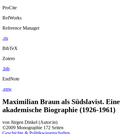
ProCite
RefWorks
Reference Manager
.ris
BibTeX
Zotero
.bib
EndNote
.enw
Maximilian Braun als Südslavist. Eine
akademische Biographie (1926-1961)
von
Jürgen Dinkel (Autor:in)
©2009
Monographie
172 Seiten
Geschichte & Politikwissenschaften