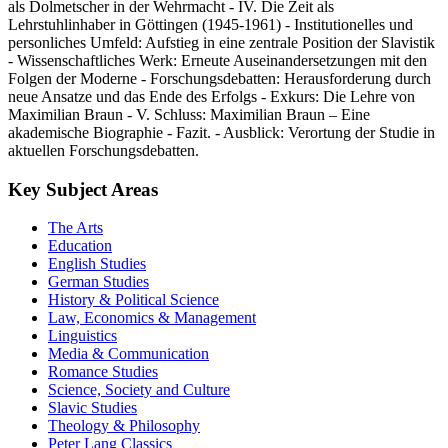
als Dolmetscher in der Wehrmacht - IV. Die Zeit als
Lehrstuhlinhaber in Göttingen (1945-1961) - Institutionelles und
personliches Umfeld: Aufstieg in eine zentrale Position der Slavistik
- Wissenschaftliches Werk: Erneute Auseinandersetzungen mit den
Folgen der Moderne - Forschungsdebatten: Herausforderung durch
neue Ansatze und das Ende des Erfolgs - Exkurs: Die Lehre von
Maximilian Braun - V. Schluss: Maximilian Braun – Eine
akademische Biographie - Fazit. - Ausblick: Verortung der Studie in
aktuellen Forschungsdebatten.
Key Subject Areas
The Arts
Education
English Studies
German Studies
History & Political Science
Law, Economics & Management
Linguistics
Media & Communication
Romance Studies
Science, Society and Culture
Slavic Studies
Theology & Philosophy
Peter Lang Classics