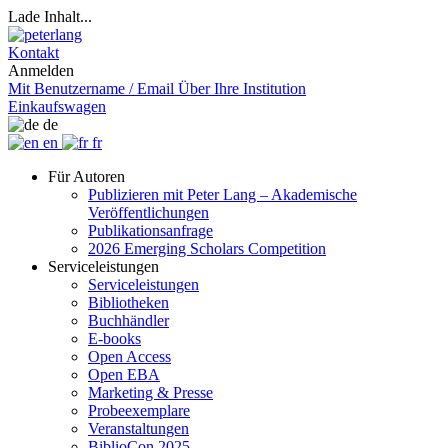
Lade Inhalt...
Kontakt
Anmelden
Mit Benutzername / Email
Über Ihre Institution
Einkaufswagen
de
en
fr
Für Autoren
Publizieren mit Peter Lang – Akademische
Veröffentlichungen
Publikationsanfrage
2026 Emerging Scholars Competition
Serviceleistungen
Serviceleistungen
Bibliotheken
Buchhändler
E-books
Open Access
Open EBA
Marketing & Presse
Probeexemplare
Veranstaltungen
BiblioCon 2025