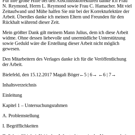
Für ihre große Hilfe bei den Abschlusskorrekturen danke ich Frau
N. Reymond, Herrn L. Reymond sowie Frau C. Hamacher. Mit viel
Zeitaufwand und Mühe halfen Sie mir bei der Korrekturlektüre der
Arbeit. Überdies danke ich meinen Eltern und Freunden für den
Rückhalt während dieser Zeit.
Mein größter Dank gilt meinem Mann Julius, dem ich diese Arbeit
widme. Ohne dessen liebevolle und unermüdliche Unterstützung
sowie Geduld wäre die Erstellung dieser Arbeit nicht möglich
gewesen.
Den Mitarbeitern des Verlages danke ich für die Veröffentlichung
der Arbeit.
Bielefeld, den 15.12.2017
Magali Böger
←5 |
6→
←6 |
7→
Inhaltsverzeichnis
Einleitung
Kapitel 1 – Untersuchungsrahmen
A.
Problemstellung
I.
Begrifflichkeiten