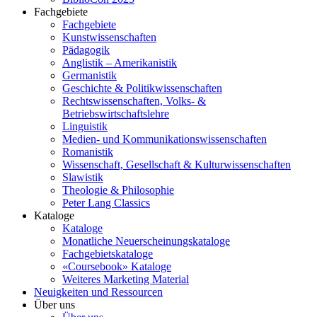
Fachgebiete
Fachgebiete
Kunstwissenschaften
Pädagogik
Anglistik – Amerikanistik
Germanistik
Geschichte & Politikwissenschaften
Rechtswissenschaften, Volks- &
Betriebswirtschaftslehre
Linguistik
Medien- und Kommunikationswissenschaften
Romanistik
Wissenschaft, Gesellschaft & Kulturwissenschaften
Slawistik
Theologie & Philosophie
Peter Lang Classics
Kataloge
Kataloge
Monatliche Neuerscheinungskataloge
Fachgebietskataloge
«Coursebook» Kataloge
Weiteres Marketing Material
Neuigkeiten und Ressourcen
Über uns