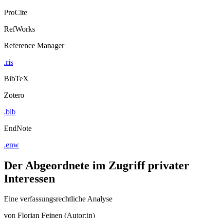
ProCite
RefWorks
Reference Manager
.ris
BibTeX
Zotero
.bib
EndNote
.enw
Der Abgeordnete im Zugriff privater
Interessen
Eine verfassungsrechtliche Analyse
von
Florian Feinen (Autor:in)