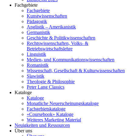
Fachgebiete
Fachgebiete
Kunstwissenschaften
Pädagogik
Anglistik – Amerikanistik
Germanistik
Geschichte & Politikwissenschaften
Rechtswissenschaften, Volks- &
Betriebswirtschaftslehre
Linguistik
Medien- und Kommunikationswissenschaften
Romanistik
Wissenschaft, Gesellschaft & Kulturwissenschaften
Slawistik
Theologie & Philosophie
Peter Lang Classics
Kataloge
Kataloge
Monatliche Neuerscheinungskataloge
Fachgebietskataloge
«Coursebook» Kataloge
Weiteres Marketing Material
Neuigkeiten und Ressourcen
Über uns