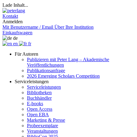
Lade Inhalt...
Kontakt
Anmelden
Mit Benutzername / Email
Über Ihre Institution
Einkaufswagen
de
en
fr
Für Autoren
Publizieren mit Peter Lang – Akademische
Veröffentlichungen
Publikationsanfrage
2026 Emerging Scholars Competition
Serviceleistungen
Serviceleistungen
Bibliotheken
Buchhändler
E-books
Open Access
Open EBA
Marketing & Presse
Probeexemplare
Veranstaltungen
BiblioCon 2025