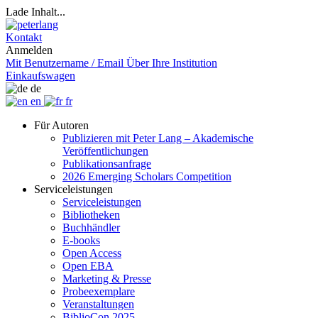
Lade Inhalt...
Kontakt
Anmelden
Mit Benutzername / Email
Über Ihre Institution
Einkaufswagen
de
en
fr
Für Autoren
Publizieren mit Peter Lang – Akademische
Veröffentlichungen
Publikationsanfrage
2026 Emerging Scholars Competition
Serviceleistungen
Serviceleistungen
Bibliotheken
Buchhändler
E-books
Open Access
Open EBA
Marketing & Presse
Probeexemplare
Veranstaltungen
BiblioCon 2025