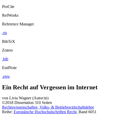
ProCite
RefWorks
Reference Manager
.ris
BibTeX
Zotero
.bib
EndNote
.enw
Ein Recht auf Vergessen im Internet
von
Livia Wagner (Autor:in)
©2018
Dissertation
310 Seiten
Rechtswissenschaften, Volks- & Betriebswirtschaftslehre
Reihe:
Europäische Hochschulschriften Recht
, Band 6051