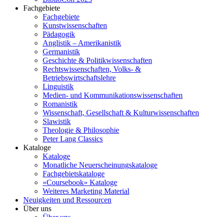
Fachgebiete
Fachgebiete
Kunstwissenschaften
Pädagogik
Anglistik – Amerikanistik
Germanistik
Geschichte & Politikwissenschaften
Rechtswissenschaften, Volks- &
Betriebswirtschaftslehre
Linguistik
Medien- und Kommunikationswissenschaften
Romanistik
Wissenschaft, Gesellschaft & Kulturwissenschaften
Slawistik
Theologie & Philosophie
Peter Lang Classics
Kataloge
Kataloge
Monatliche Neuerscheinungskataloge
Fachgebietskataloge
«Coursebook» Kataloge
Weiteres Marketing Material
Neuigkeiten und Ressourcen
Über uns