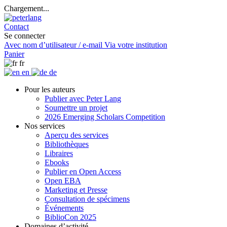
Chargement...
Contact
Se connecter
Avec nom d’utilisateur / e-mail
Via votre institution
Panier
fr
en
de
Pour les auteurs
Publier avec Peter Lang
Soumettre un projet
2026 Emerging Scholars Competition
Nos services
Aperçu des services
Bibliothèques
Libraires
Ebooks
Publier en Open Access
Open EBA
Marketing et Presse
Consultation de spécimens
Événements
BiblioCon 2025
Domaines d’activité