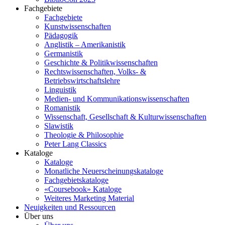
Fachgebiete
Fachgebiete
Kunstwissenschaften
Pädagogik
Anglistik – Amerikanistik
Germanistik
Geschichte & Politikwissenschaften
Rechtswissenschaften, Volks- &
Betriebswirtschaftslehre
Linguistik
Medien- und Kommunikationswissenschaften
Romanistik
Wissenschaft, Gesellschaft & Kulturwissenschaften
Slawistik
Theologie & Philosophie
Peter Lang Classics
Kataloge
Kataloge
Monatliche Neuerscheinungskataloge
Fachgebietskataloge
«Coursebook» Kataloge
Weiteres Marketing Material
Neuigkeiten und Ressourcen
Über uns