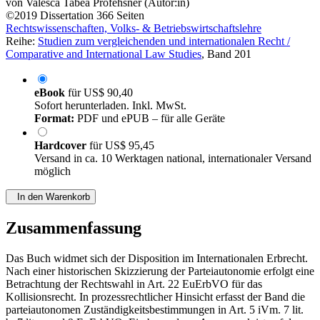
von
Valesca Tabea Profehsner (Autor:in)
©2019
Dissertation
366 Seiten
Rechtswissenschaften, Volks- & Betriebswirtschaftslehre
Reihe:
Studien zum vergleichenden und internationalen Recht /
Comparative and International Law Studies
, Band 201
eBook
für
US$ 90,40
Sofort herunterladen. Inkl. MwSt.
Format:
PDF und ePUB – für alle Geräte
Hardcover
für
US$ 95,45
Versand in ca. 10 Werktagen national, internationaler Versand
möglich
In den Warenkorb
Zusammenfassung
Das Buch widmet sich der Disposition im Internationalen Erbrecht.
Nach einer historischen Skizzierung der Parteiautonomie erfolgt eine
Betrachtung der Rechtswahl in Art. 22 EuErbVO für das
Kollisionsrecht. In prozessrechtlicher Hinsicht erfasst der Band die
parteiautonomen Zuständigkeitsbestimmungen in Art. 5 iVm. 7 lit.