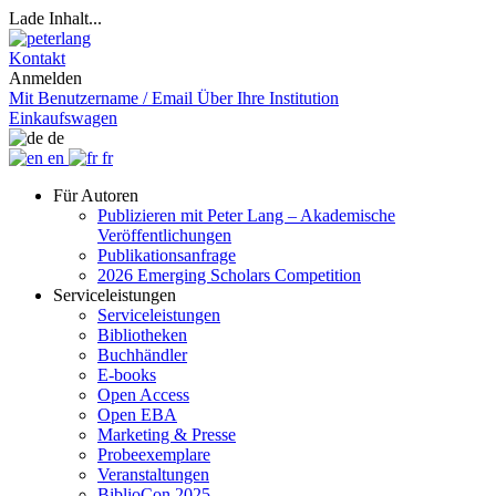
Lade Inhalt...
Kontakt
Anmelden
Mit Benutzername / Email
Über Ihre Institution
Einkaufswagen
de
en
fr
Für Autoren
Publizieren mit Peter Lang – Akademische
Veröffentlichungen
Publikationsanfrage
2026 Emerging Scholars Competition
Serviceleistungen
Serviceleistungen
Bibliotheken
Buchhändler
E-books
Open Access
Open EBA
Marketing & Presse
Probeexemplare
Veranstaltungen
BiblioCon 2025