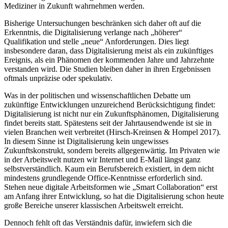
Mediziner in Zukunft wahrnehmen werden.
Bisherige Untersuchungen beschränken sich daher oft auf die
Erkenntnis, die Digitalisierung verlange nach „höherer“
Qualifikation und stelle „neue“ Anforderungen. Dies liegt
insbesondere daran, dass Digitalisierung meist als ein zukünftiges
Ereignis, als ein Phänomen der kommenden Jahre und Jahrzehnte
verstanden wird. Die Studien bleiben daher in ihren Ergebnissen
oftmals unpräzise oder spekulativ.
Was in der politischen und wissenschaftlichen Debatte um
zukünftige Entwicklungen unzureichend Berücksichtigung findet:
Digitalisierung ist nicht nur ein Zukunftsphänomen, Digitalisierung
findet bereits statt. Spätestens seit der Jahrtausendwende ist sie in
vielen Branchen weit verbreitet (Hirsch-Kreinsen & Hompel
2017
).
In diesem Sinne ist Digitalisierung kein ungewisses
Zukunftskonstrukt, sondern bereits allgegenwärtig. Im Privaten wie
in der Arbeitswelt nutzen wir Internet und E-Mail längst ganz
selbstverständlich. Kaum ein Berufsbereich existiert, in dem nicht
mindestens grundlegende Office-Kenntnisse erforderlich sind.
Stehen neue digitale Arbeitsformen wie „Smart Collaboration“ erst
am Anfang ihrer Entwicklung, so hat die Digitalisierung schon heute
große Bereiche unserer klassischen Arbeitswelt erreicht.
Dennoch fehlt oft das Verständnis dafür, inwiefern sich die