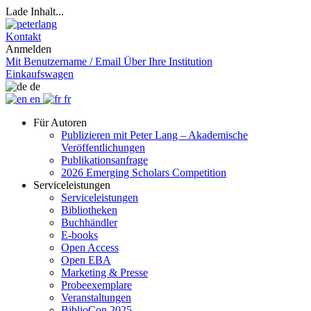
Lade Inhalt...
Kontakt
Anmelden
Mit Benutzername / Email
Über Ihre Institution
Einkaufswagen
de
en
fr
Für Autoren
Publizieren mit Peter Lang – Akademische
Veröffentlichungen
Publikationsanfrage
2026 Emerging Scholars Competition
Serviceleistungen
Serviceleistungen
Bibliotheken
Buchhändler
E-books
Open Access
Open EBA
Marketing & Presse
Probeexemplare
Veranstaltungen
BiblioCon 2025