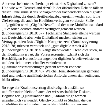
Aber was bedeutet es überhaupt ein starkes Digitalland zu sein?
Und wie wird Deutschland dazu? In der öffentlichen Debatte fällt an
dieser Stelle zumeist das Schlagwort der flächendeckenden digitalen
Infrastruktur, die durch Breitbandausbau erreicht werden soll. Eine
Zielsetzung, die auch im Koalitionsvertrag an vorderster Stelle
aufgegriffen wird. „Gigabit-Netze“ und der neue Mobilfunkstandard
„5G“ sollen deutschlandweit verfügbar gemacht werden
(Bundesregierung
2018
: 37). Technische Standards alleine werden
aus Deutschland aber kein Digitalland machen, stellen die
Vertragsparteien fest: „Digitale Kompetenzen“ (Bundesregierung
2018
: 38) müssten vermittelt und „gute digitale Arbeit 4.0“
(Bundesregierung
2018
: 40) angestrebt werden. Denn dies seien, so
der Koalitionsvertrag, die Voraussetzungen, „damit sich die
Beschäftigten Herausforderungen der digitalen Arbeitswelt stellen
und den sich immer schneller verändernden
Qualifikationsanforderungen gerecht werden können“
(Bundesregierung
2018
: 40). Welche Herausforderungen gemeint
sind und welche qualifikatorischen Anforderungen sich verändern,
bleibt offen.
So vage der Koalitionsvertrag diesbezüglich ausfällt, so
undifferenziert bleibt oft auch der wissenschaftliche Diskurs.
Begriffe wie „Qualifikation“ und „Anforderung“ werden
uneinheitlich verwendet. Gleichwohl gibt es Studien, die das
zukünftige Verschwinden ganzer Berufsfelder vorhersagen.