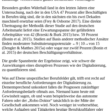
Besonders großen Widerhall fand in den letzten Jahren eine
Untersuchung, nach der in den USA 47 Prozent aller Beschäftigten
in Berufen tätig sind, die in den nächsten ein bis zwei Dekaden
maschinell ersetzbar seien (Frey & Osborne
2017
). Eine direkte
Übertragung der Methodik dieser Studie auf den deutschen
Arbeitsmarkt liefert eine Erwartungsspanne der gefährdeten
Arbeitsplätze von 42 (Brzeski & Burk
2015
) bzw. 59 Prozent
(Bonin et al.
2015
). Studien auf Basis anderer methodischer Ansätze
finden moderatere Substituierungspotenziale
←9 |
10→
von 15
(Dengler & Matthes
2015a
) oder sogar nur zwölf Prozent (Bonin et
al.
2015
) der deutschen Beschäftigungsverhältnisse.
Die große Spannbreite der Ergebnisse zeigt, wie schwer die
Auswirkungen eines disruptiven Prozesses wie der Digitalisierung,
zu quantifizieren sind.
Was auf Ebene unspezifischer Berufsfelder gilt, trifft erst recht auf
einzelne berufliche Anforderungen der Digitalisierung zu.
Dementsprechend unkonkret fallen die Prognosen zukünftiger
Anforderungsbedarfe oftmals aus. Niemand kann heute mit
Gewissheit sagen, ob und wann beispielsweise das autonome
Fahren oder der „Robo-Doktor“ tatsächlich in der Mitte der
Gesellschaft ankommen wird. Noch weniger ist vorhersehbar,
welche Aufgaben und Tätigkeiten heutige Berufskraftfahrer oder