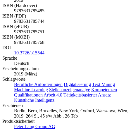
2019
ISBN (Hardcover)
9783631785485
ISBN (PDF)
9783631785744
ISBN (ePUB)
9783631785751
ISBN (MOBI)
9783631785768
DOI
10.3726/b15544
Sprache
Deutsch
Erscheinungsdatum
2019 (März)
Schlagworte
Berufliche Anforderungen
Digitalisierung
Text Mining
Machine Learning
Stellenanzeigenanalye
Kompetenzen
Qualifikationen
Arbeit 4.0
Tätigkeitsbasierter Ansatz
Künstliche Intelligenz
Erschienen
Berlin, Bern, Bruxelles, New York, Oxford, Warszawa, Wien,
2019. 264 S., 45 s/w Abb., 26 Tab
Produktsicherheit
Peter Lang Group AG