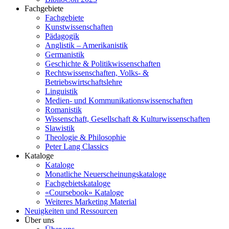
Fachgebiete
Fachgebiete
Kunstwissenschaften
Pädagogik
Anglistik – Amerikanistik
Germanistik
Geschichte & Politikwissenschaften
Rechtswissenschaften, Volks- &
Betriebswirtschaftslehre
Linguistik
Medien- und Kommunikationswissenschaften
Romanistik
Wissenschaft, Gesellschaft & Kulturwissenschaften
Slawistik
Theologie & Philosophie
Peter Lang Classics
Kataloge
Kataloge
Monatliche Neuerscheinungskataloge
Fachgebietskataloge
«Coursebook» Kataloge
Weiteres Marketing Material
Neuigkeiten und Ressourcen
Über uns