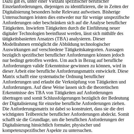
Dazu gilt es, unter einer Vielzahl spezifischer beruflicher
Einzelanforderungen, diejenigen zu identifizieren, die in Zeiten der
Digitalisierung besonders hohe Relevanz aufweisen. Bisherige
Untersuchungen leisten dies entweder nur für wenige unspezifische
Anforderungen oder beschränken sich auf die Analyse beruflicher
Tätigkeiten. Inwiefern Tätigkeiten durch die Einführung neuer
digitaler Technologien beeinflusst werden, lässt sich mithilfe des
tätigkeitsbasierten Ansatzes (TBA) analysieren. Dieser
Modellrahmen ermöglicht die Abbildung technologischer
Auswirkungen auf verschiedene Tätigkeitskategorien. Aussagen
bezüglich spezifischer beruflicher Anforderungen können jedoch
nur bedingt getroffen werden. Um auch in Bezug auf berufliche
Anforderungen valide Erkenntnisse gewinnen zu können, wird in
dieser Arbeit eine berufliche Anforderungsmatrix entwickelt. Diese
Matrix schafft eine systematische Ordnung beruflicher
Anforderungen und erlaubt die Verknüpfung von Tätigkeiten und
Anforderungen. Auf diese Weise lassen sich die theoretischen
Erkenntnisse des TBA von Tätigkeiten auf Anforderungen
übertragen und somit Schlussfolgerungen bezüglich der Bedeutung
der Digitalisierung für einzelne berufliche Anforderungen ziehen.
Die Anforderungsmatrix ist dabei so konstruiert, dass sie die drei
wichtigsten Teilbereiche beruflicher Anforderungen abdeckt. Somit
schafft sie die Grundlage, um die beruflichen Anforderungen der
Digitalisierung hinsichtlich formaler, physischer und
kompetenzspezifischer Aspekte zu untersuchen.