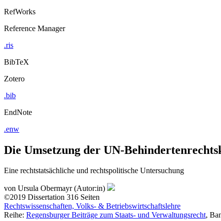
RefWorks
Reference Manager
.ris
BibTeX
Zotero
.bib
EndNote
.enw
Die Umsetzung der UN-Behindertenrechts
Eine rechtstatsächliche und rechtspolitische Untersuchung
von
Ursula Obermayr (Autor:in)
©2019
Dissertation
316 Seiten
Rechtswissenschaften, Volks- & Betriebswirtschaftslehre
Reihe:
Regensburger Beiträge zum Staats- und Verwaltungsrecht
, Ba