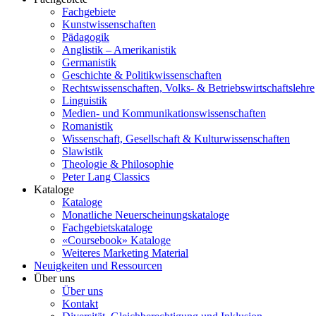
Fachgebiete
Kunstwissenschaften
Pädagogik
Anglistik – Amerikanistik
Germanistik
Geschichte & Politikwissenschaften
Rechtswissenschaften, Volks- & Betriebswirtschaftslehre
Linguistik
Medien- und Kommunikationswissenschaften
Romanistik
Wissenschaft, Gesellschaft & Kulturwissenschaften
Slawistik
Theologie & Philosophie
Peter Lang Classics
Kataloge
Kataloge
Monatliche Neuerscheinungskataloge
Fachgebietskataloge
«Coursebook» Kataloge
Weiteres Marketing Material
Neuigkeiten und Ressourcen
Über uns
Über uns
Kontakt