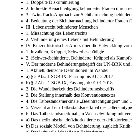
1. Doppelte Diskriminierung
2. Indirekte Benachteiligung behinderter Frauen durch r
3. Twin-Track-Approach zur Sichtbarmachung behindert
4. Bedeutung der Sichtbarmachung behinderter Frauen 
III. Lebensrecht behinderter Menschen
1. Missachtung des Lebensrechts
2. Verhinderung eines Lebens mit Behinderung
IV. Kurzer historischer Abriss über die Entwicklung vo
1. Invaliden, Krüppel, Schwerbeschädigte
2. (Schwer-)behinderte, Behinderte, Krüppel als Kampfb
V. Der moderne Behinderungsbegriff der UN-BRK und 
1. Aktuell: deutsche Definitionen im Wandel
a) § 2 Abs. 1 SGB IX, Fassung bis 31.12.2017
b) § 2 Abs. 1 SGB IX, Fassung ab 01.01.2018
2. Die Wandelbarkeit des Behinderungsbegriffs
3. Die Stellung innerhalb des Konventionstextes
4. Die Tatbestandsmerkmale „Beeinträchtigungen“ und „hi
5. Verzicht auf ein Tatbestandsmerkmal des „altersuntyp
6. Das Tatbestandsmerkmal „in Wechselwirkung mit vers
a) Das medizinische, defizitorientierte oder defektorien
b) Das soziale Modell von Behinderung, zugleich Kriti