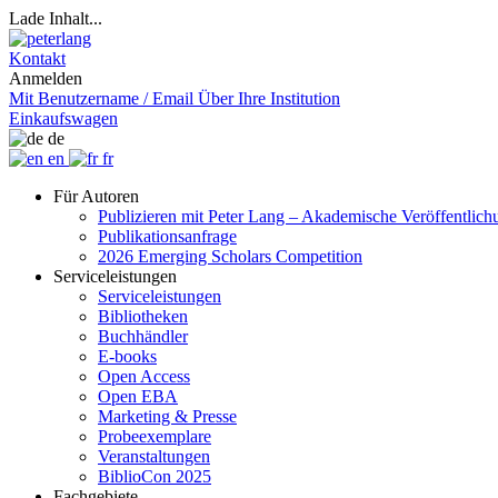
Lade Inhalt...
Kontakt
Anmelden
Mit Benutzername / Email
Über Ihre Institution
Einkaufswagen
de
en
fr
Für Autoren
Publizieren mit Peter Lang – Akademische Veröffentlic
Publikationsanfrage
2026 Emerging Scholars Competition
Serviceleistungen
Serviceleistungen
Bibliotheken
Buchhändler
E-books
Open Access
Open EBA
Marketing & Presse
Probeexemplare
Veranstaltungen
BiblioCon 2025
Fachgebiete