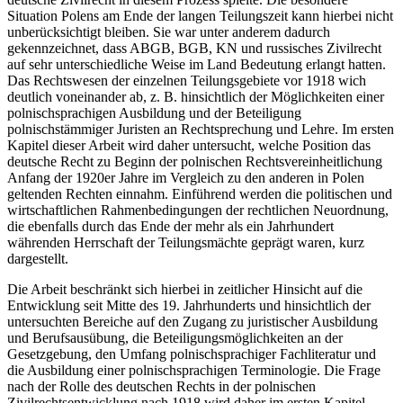
Situation Polens am Ende der langen Teilungszeit kann hierbei nicht
unberücksichtigt bleiben. Sie war unter anderem dadurch
gekennzeichnet, dass ABGB, BGB, KN und russisches Zivilrecht
auf sehr unterschiedliche Weise im Land Bedeutung erlangt hatten.
Das Rechtswesen der einzelnen Teilungsgebiete vor 1918 wich
deutlich voneinander ab, z. B. hinsichtlich der Möglichkeiten einer
polnischsprachigen Ausbildung und der Beteiligung
polnischstämmiger Juristen an Rechtsprechung und Lehre. Im ersten
Kapitel dieser Arbeit wird daher untersucht, welche Position das
deutsche Recht zu Beginn der polnischen Rechtsvereinheitlichung
Anfang der 1920er Jahre im Vergleich zu den anderen in Polen
geltenden Rechten einnahm. Einführend werden die politischen und
wirtschaftlichen Rahmenbedingungen der rechtlichen Neuordnung,
die ebenfalls durch das Ende der mehr als ein Jahrhundert
währenden Herrschaft der Teilungsmächte geprägt waren, kurz
dargestellt.
Die Arbeit beschränkt sich hierbei in zeitlicher Hinsicht auf die
Entwicklung seit Mitte des 19. Jahrhunderts und hinsichtlich der
untersuchten Bereiche auf den Zugang zu juristischer Ausbildung
und Berufsausübung, die Beteiligungsmöglichkeiten an der
Gesetzgebung, den Umfang polnischsprachiger Fachliteratur und
die Ausbildung einer polnischsprachigen Terminologie. Die Frage
nach der Rolle des deutschen Rechts in der polnischen
Zivilrechtsentwicklung nach 1918 wird daher im ersten Kapitel