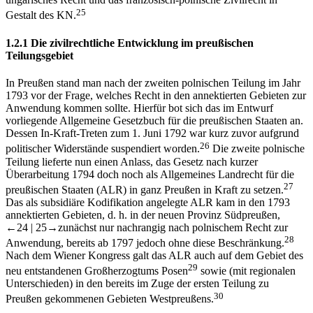
25
Gestalt des KN.
1.2.1
Die zivilrechtliche Entwicklung im preußischen
Teilungsgebiet
In Preußen stand man nach der zweiten polnischen Teilung im Jahr
1793 vor der Frage, welches Recht in den annektierten Gebieten zur
Anwendung kommen sollte. Hierfür bot sich das im Entwurf
vorliegende Allgemeine Gesetzbuch für die preußischen Staaten an.
Dessen In-Kraft-Treten zum 1. Juni 1792 war kurz zuvor aufgrund
26
politischer Widerstände suspendiert worden.
Die zweite polnische
Teilung lieferte nun einen Anlass, das Gesetz nach kurzer
Überarbeitung 1794 doch noch als Allgemeines Landrecht für die
27
preußischen Staaten (ALR) in ganz Preußen in Kraft zu setzen.
Das als subsidiäre Kodifikation angelegte ALR kam in den 1793
annektierten Gebieten, d. h. in der neuen Provinz Südpreußen,
←24 |
25→
zunächst nur nachrangig nach polnischem Recht zur
28
Anwendung, bereits ab 1797 jedoch ohne diese Beschränkung.
Nach dem Wiener Kongress galt das ALR auch auf dem Gebiet des
29
neu entstandenen Großherzogtums Posen
sowie (mit regionalen
Unterschieden) in den bereits im Zuge der ersten Teilung zu
30
Preußen gekommenen Gebieten Westpreußens.