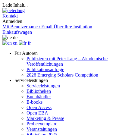
Lade Inhalt...
Kontakt
Anmelden
Mit Benutzername / Email
Über Ihre Institution
Einkaufswagen
de
en
fr
Für Autoren
Publizieren mit Peter Lang – Akademische
Veröffentlichungen
Publikationsanfrage
2026 Emerging Scholars Competition
Serviceleistungen
Serviceleistungen
Bibliotheken
Buchhändler
E-books
Open Access
Open EBA
Marketing & Presse
Probeexemplare
Veranstaltungen
BiblioCon 2025