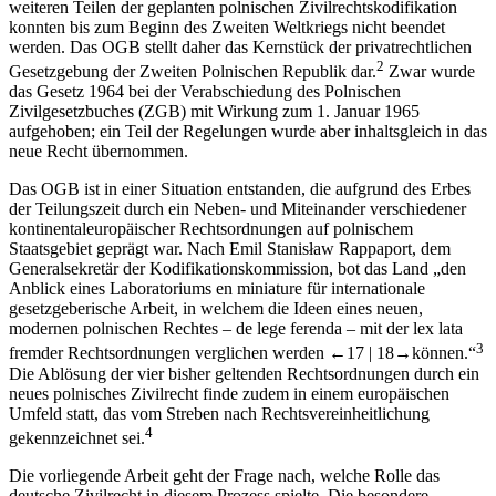
weiteren Teilen der geplanten polnischen Zivilrechtskodifikation
konnten bis zum Beginn des Zweiten Weltkriegs nicht beendet
werden. Das OGB stellt daher das Kernstück der privatrechtlichen
2
Gesetzgebung der Zweiten Polnischen Republik dar.
Zwar wurde
das Gesetz 1964 bei der Verabschiedung des Polnischen
Zivilgesetzbuches (ZGB) mit Wirkung zum 1. Januar 1965
aufgehoben; ein Teil der Regelungen wurde aber inhaltsgleich in das
neue Recht übernommen.
Das OGB ist in einer Situation entstanden, die aufgrund des Erbes
der Teilungszeit durch ein Neben- und Miteinander verschiedener
kontinentaleuropäischer Rechtsordnungen auf polnischem
Staatsgebiet geprägt war. Nach Emil Stanisław Rappaport, dem
Generalsekretär der Kodifikationskommission, bot das Land „den
Anblick eines Laboratoriums en miniature für internationale
gesetzgeberische Arbeit, in welchem die Ideen eines neuen,
modernen polnischen Rechtes – de lege ferenda – mit der lex lata
3
fremder Rechtsordnungen verglichen werden
←17 |
18→
können.“
Die Ablösung der vier bisher geltenden Rechtsordnungen durch ein
neues polnisches Zivilrecht finde zudem in einem europäischen
Umfeld statt, das vom Streben nach Rechtsvereinheitlichung
4
gekennzeichnet sei.
Die vorliegende Arbeit geht der Frage nach, welche Rolle das
deutsche Zivilrecht in diesem Prozess spielte. Die besondere