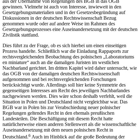
aus der Übernahme von Regelungen des BGB in das OGB
gewinnen. Vielmehr ist auch von Interesse, inwieweit in den
Gesetzgebungsmaterialien und in der Gesetzesbegründung auf
Diskussionen in der deutschen Rechtswissenschaft Bezug
genommen wurde oder auf andere Weise im Rahmen des
Gesetzgebungsprozesses eine Auseinandersetzung mit der deutschen
Zivilistik stattfand.
Dies führt zu der Frage, ob es sich hierbei um einen einseitigen
Prozess handelte. Schließlich war die Einladung Rappaports zur
rechtsvergleichenden Beobachtung des polnischen „Laboratoriums
en miniature“ auch an die damaligen Juristen im westlichen
Nachbarland gerichtet. Im dritten Kapitel wird daher untersucht, wie
das OGB von der damaligen deutschen Rechtswissenschaft
aufgenommen und bei rechtsvergleichenden Forschungen
berücksichtigt wurde. Allerdings soll hier keine Symmetrie des
gegenseitigen Interesses am Recht des jeweiligen Nachbarlandes
nachgewiesen werden. Dies wäre schon deshalb verfehlt, weil die
Situation in Polen und Deutschland nicht vergleichbar war. Das
BGB war in Polen bis zur Verabschiedung neuer polnischer
Regelungen geltendes Recht in den ehemals preußischen
Landesteilen. Die Beschäftigung mit diesem Recht hatte
natürlicherweise einen anderen Stellenwert als die wissenschaftliche
Auseinandersetzung mit dem neuen polnischen Recht in
6
Deutschland.
Auch im Hinblick auf die große Bedeutung der