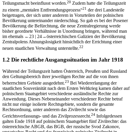
20
Teilungsmacht beeinflusst worden.
Zudem hatte die Teilungszeit
21
zu einem „mentalen Entfremdungsprozess“
der drei Landesteile
beigetragen, der sich unter anderem in Vorurteilen der polnischen
Bevölkerung untereinander niederschlug. So gab es bei der Posener
Bevölkerung die Befürchtung, die neue Zentralregierung werde
bisher geordnete Verhältnisse in Unordnung bringen, während man
im ehemals
←23 |
24→
österreichischen Galizien der Bevölkerung
Zentralpolens Ahnungslosigkeit hinsichtlich der Errichtung einer
22
neuen staatlichen Verwaltung unterstellte.
1.2
Die rechtliche Ausgangssituation im Jahr 1918
Während der Teilungszeit hatten Österreich, Preußen und Russland
den Geltungsbereich ihrer jeweiligen Rechte auf die von ihnen
23
beherrschten Gebiete ausgedehnt.
Bei Wiedererlangung der
staatlichen Souveränität nach dem Ersten Weltkrieg kamen daher auf
polnischem Staatsgebiet verschiedene ausländische Rechte zur
Anwendung. Dieses Nebeneinander verschiedener Rechte betraf
nicht nur einige isolierte Rechtsgebiete, sondern die gesamte
Rechtsordnung, unter anderem das Zivilrecht sowie das
24
Gerichtsverfassungs- und das Zivilprozessrecht.
Infolgedessen
galten Ende 1918 auf polnischem Staatsgebiet fünf Zivilrechte: das
österreichische ABGB, das BGB, der russische Svod Zakonov,
ungarisches Recht und das französisch-polnische Zivilrecht in