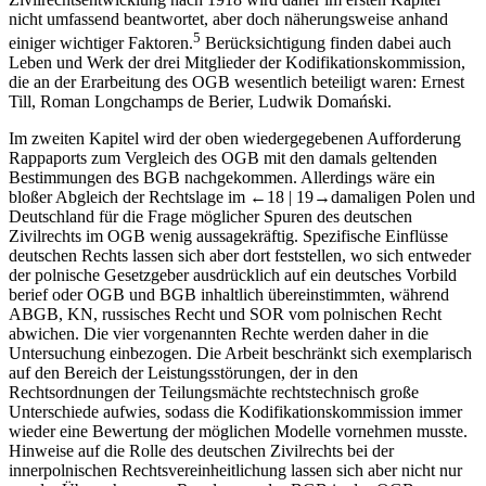
nicht umfassend beantwortet, aber doch näherungsweise anhand
5
einiger wichtiger Faktoren.
Berücksichtigung finden dabei auch
Leben und Werk der drei Mitglieder der Kodifikationskommission,
die an der Erarbeitung des OGB wesentlich beteiligt waren: Ernest
Till, Roman Longchamps de Berier, Ludwik Domański.
Im zweiten Kapitel wird der oben wiedergegebenen Aufforderung
Rappaports zum Vergleich des OGB mit den damals geltenden
Bestimmungen des BGB nachgekommen. Allerdings wäre ein
bloßer Abgleich der Rechtslage im
←18 |
19→
damaligen Polen und
Deutschland für die Frage möglicher Spuren des deutschen
Zivilrechts im OGB wenig aussagekräftig. Spezifische Einflüsse
deutschen Rechts lassen sich aber dort feststellen, wo sich entweder
der polnische Gesetzgeber ausdrücklich auf ein deutsches Vorbild
berief oder OGB und BGB inhaltlich übereinstimmten, während
ABGB, KN, russisches Recht und SOR vom polnischen Recht
abwichen. Die vier vorgenannten Rechte werden daher in die
Untersuchung einbezogen. Die Arbeit beschränkt sich exemplarisch
auf den Bereich der Leistungsstörungen, der in den
Rechtsordnungen der Teilungsmächte rechtstechnisch große
Unterschiede aufwies, sodass die Kodifikationskommission immer
wieder eine Bewertung der möglichen Modelle vornehmen musste.
Hinweise auf die Rolle des deutschen Zivilrechts bei der
innerpolnischen Rechtsvereinheitlichung lassen sich aber nicht nur