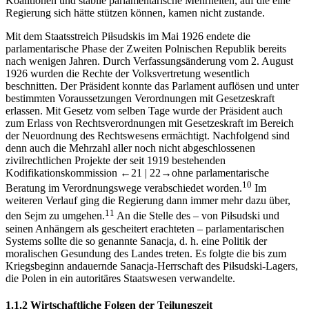
Koalitionen und stabile parlamentarische Mehrheiten, auf die eine
Regierung sich hätte stützen können, kamen nicht zustande.
Mit dem Staatsstreich Piłsudskis im Mai 1926 endete die
parlamentarische Phase der Zweiten Polnischen Republik bereits
nach wenigen Jahren. Durch Verfassungsänderung vom 2. August
1926 wurden die Rechte der Volksvertretung wesentlich
beschnitten. Der Präsident konnte das Parlament auflösen und unter
bestimmten Voraussetzungen Verordnungen mit Gesetzeskraft
erlassen. Mit Gesetz vom selben Tage wurde der Präsident auch
zum Erlass von Rechtsverordnungen mit Gesetzeskraft im Bereich
der Neuordnung des Rechtswesens ermächtigt. Nachfolgend sind
denn auch die Mehrzahl aller noch nicht abgeschlossenen
zivilrechtlichen Projekte der seit 1919 bestehenden
Kodifikationskommission
←21 |
22→
ohne parlamentarische
10
Beratung im Verordnungswege verabschiedet worden.
Im
weiteren Verlauf ging die Regierung dann immer mehr dazu über,
11
den Sejm zu umgehen.
An die Stelle des – von Piłsudski und
seinen Anhängern als gescheitert erachteten – parlamentarischen
Systems sollte die so genannte Sanacja, d. h. eine Politik der
moralischen Gesundung des Landes treten. Es folgte die bis zum
Kriegsbeginn andauernde Sanacja-Herrschaft des Piłsudski-Lagers,
die Polen in ein autoritäres Staatswesen verwandelte.
1.1.2
Wirtschaftliche Folgen der Teilungszeit