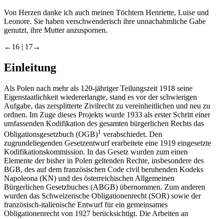
Von Herzen danke ich auch meinen Töchtern Henriette, Luise und
Leonore. Sie haben verschwenderisch ihre unnachahmliche Gabe
genutzt, ihre Mutter anzuspornen.
←16 |
17→
Einleitung
Als Polen nach mehr als 120-jähriger Teilungszeit 1918 seine
Eigenstaatlichkeit wiedererlangte, stand es vor der schwierigen
Aufgabe, das zersplitterte Zivilrecht zu vereinheitlichen und neu zu
ordnen. Im Zuge dieses Projekts wurde 1933 als erster Schritt einer
umfassenden Kodifikation des gesamten bürgerlichen Rechts das
1
Obligationsgesetzbuch (OGB)
verabschiedet. Den
zugrundeliegenden Gesetzentwurf erarbeitete eine 1919 eingesetzte
Kodifikationskommission. In das Gesetz wurden zum einen
Elemente der bisher in Polen geltenden Rechte, insbesondere des
BGB, des auf dem französischen Code civil beruhenden Kodeks
Napoleona (KN) und des österreichischen Allgemeinen
Bürgerlichen Gesetzbuches (ABGB) übernommen. Zum anderen
wurden das Schweizerische Obligationenrecht (SOR) sowie der
französisch-italienische Entwurf für ein gemeinsames
Obligationenrecht von 1927 berücksichtigt. Die Arbeiten an