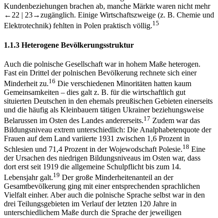
Kundenbeziehungen brachen ab, manche Märkte waren nicht mehr
←22 |
23→
zugänglich. Einige Wirtschaftszweige (z. B. Chemie und
15
Elektrotechnik) fehlten in Polen praktisch völlig.
1.1.3
Heterogene Bevölkerungsstruktur
Auch die polnische Gesellschaft war in hohem Maße heterogen.
Fast ein Drittel der polnischen Bevölkerung rechnete sich einer
16
Minderheit zu.
Die verschiedenen Minoritäten hatten kaum
Gemeinsamkeiten – dies galt z. B. für die wirtschaftlich gut
situierten Deutschen in den ehemals preußischen Gebieten einerseits
und die häufig als Kleinbauern tätigen Ukrainer beziehungsweise
17
Belarussen im Osten des Landes andererseits.
Zudem war das
Bildungsniveau extrem unterschiedlich: Die Analphabetenquote der
Frauen auf dem Land variierte 1931 zwischen 1,6 Prozent in
18
Schlesien und 71,4 Prozent in der Wojewodschaft Polesie.
Eine
der Ursachen des niedrigen Bildungsniveaus im Osten war, dass
dort erst seit 1919 die allgemeine Schulpflicht bis zum 14.
19
Lebensjahr galt.
Der große Minderheitenanteil an der
Gesamtbevölkerung ging mit einer entsprechenden sprachlichen
Vielfalt einher. Aber auch die polnische Sprache selbst war in den
drei Teilungsgebieten im Verlauf der letzten 120 Jahre in
unterschiedlichem Maße durch die Sprache der jeweiligen