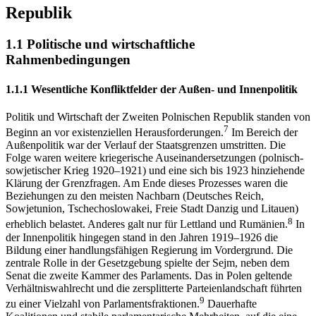
Republik
1.1
Politische und wirtschaftliche
Rahmenbedingungen
1.1.1
Wesentliche Konfliktfelder der Außen- und Innenpolitik
Politik und Wirtschaft der Zweiten Polnischen Republik standen von
7
Beginn an vor existenziellen Herausforderungen.
Im Bereich der
Außenpolitik war der Verlauf der Staatsgrenzen umstritten. Die
Folge waren weitere kriegerische Auseinandersetzungen (polnisch-
sowjetischer Krieg 1920–1921) und eine sich bis 1923 hinziehende
Klärung der Grenzfragen. Am Ende dieses Prozesses waren die
Beziehungen zu den meisten Nachbarn (Deutsches Reich,
Sowjetunion, Tschechoslowakei, Freie Stadt Danzig und Litauen)
8
erheblich belastet. Anderes galt nur für Lettland und Rumänien.
In
der Innenpolitik hingegen stand in den Jahren 1919–1926 die
Bildung einer handlungsfähigen Regierung im Vordergrund. Die
zentrale Rolle in der Gesetzgebung spielte der Sejm, neben dem
Senat die zweite Kammer des Parlaments. Das in Polen geltende
Verhältniswahlrecht und die zersplitterte Parteienlandschaft führten
9
zu einer Vielzahl von Parlamentsfraktionen.
Dauerhafte