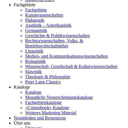
Fachgebiete
Fachgebiete
Kunstwissenschaften
Pädagogik
Anglistik – Amerikanistik
Germanistik
Geschichte & Politikwissenschaften
Rechtswissenschaften, Volks- &
Betriebswirtschaftslehre
Linguistik
Medien- und Kommunikationswissenschaften
Romanistik
Wissenschaft, Gesellschaft & Kulturwissenschaften
Slawistik
Theologie & Philosophie
Peter Lang Classics
Kataloge
Kataloge
Monatliche Neuerscheinungskataloge
Fachgebietskataloge
«Coursebook» Kataloge
Weiteres Marketing Material
Neuigkeiten und Ressourcen
Über uns