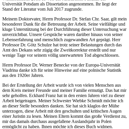
Universität Potsdam als Dissertation angenommen. Ihr liegt der
Stand der Literatur vom Juli 2017 zugrunde.
Meinem Doktorvater, Herrn Professor Dr. Stefan Chr. Saar, gilt mein
besonderer Dank für die Betreuung der Arbeit. Seine vielfältige und
kluge Unterstützung bei der Durchführung dieser Untersuchung war
unverzichtbar. Unsere Gespräche waren darüber hinaus von seiner
Lebenserfahrung und menschlich zugewandten Art geprägt. Herr
Professor Dr. Götz Schulze hat trotz seiner Belastungen durch das
Amt des Dekans sehr zügig die Zweitkorrektur erstellt und nur
wenige Tage vor seinem völlig unerwarteten Tod abgeschlossen.
Herrn Professor Dr. Werner Benecke von der Europa-Universität
Viadrina danke ich für seine Hinweise auf eine polnische Statistik
aus den 1920er Jahren.
Bei der Erstellung der Arbeit wurde ich von vielen Menschen aus
dem Kreis meiner Freunde und meiner Familie ermutigt. Das hat mir
sehr geholfen. Eckhard Franz hat in den ersten Jahren viel zu dieser
Arbeit beigetragen. Meiner Schwester Wiebke Schmidt möchte ich
an dieser Stelle besonders danken. Sie hat sich klaglos der Mühe
unterzogen, diese Arbeit mit den geschulten und kritischen Augen
einer Juristin zu lesen. Meinen Eltern kommt das große Verdienst zu,
mir das damals durchaus ausgefallene Auslandsjahr in Polen
ermöglicht zu haben. Ihnen möchte ich dieses Buch widmen.