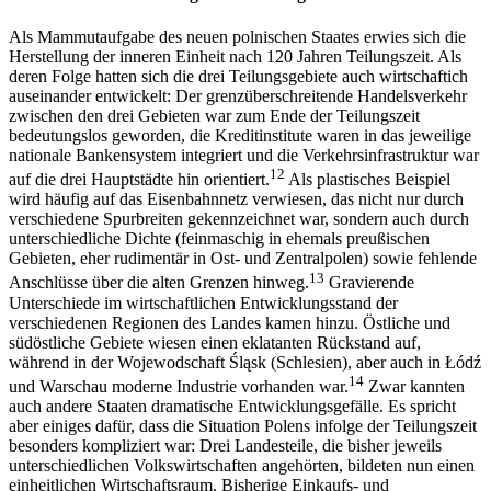
Als Mammutaufgabe des neuen polnischen Staates erwies sich die
Herstellung der inneren Einheit nach 120 Jahren Teilungszeit. Als
deren Folge hatten sich die drei Teilungsgebiete auch wirtschaftich
auseinander entwickelt: Der grenzüberschreitende Handelsverkehr
zwischen den drei Gebieten war zum Ende der Teilungszeit
bedeutungslos geworden, die Kreditinstitute waren in das jeweilige
nationale Bankensystem integriert und die Verkehrsinfrastruktur war
12
auf die drei Hauptstädte hin orientiert.
Als plastisches Beispiel
wird häufig auf das Eisenbahnnetz verwiesen, das nicht nur durch
verschiedene Spurbreiten gekennzeichnet war, sondern auch durch
unterschiedliche Dichte (feinmaschig in ehemals preußischen
Gebieten, eher rudimentär in Ost- und Zentralpolen) sowie fehlende
13
Anschlüsse über die alten Grenzen hinweg.
Gravierende
Unterschiede im wirtschaftlichen Entwicklungsstand der
verschiedenen Regionen des Landes kamen hinzu. Östliche und
südöstliche Gebiete wiesen einen eklatanten Rückstand auf,
während in der Wojewodschaft Śląsk (Schlesien), aber auch in Łódź
14
und Warschau moderne Industrie vorhanden war.
Zwar kannten
auch andere Staaten dramatische Entwicklungsgefälle. Es spricht
aber einiges dafür, dass die Situation Polens infolge der Teilungszeit
besonders kompliziert war: Drei Landesteile, die bisher jeweils
unterschiedlichen Volkswirtschaften angehörten, bildeten nun einen
einheitlichen Wirtschaftsraum. Bisherige Einkaufs- und