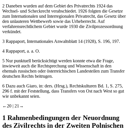
2
Daneben wurden auf dem Gebiet des Privatrechts 1924 das
Wechsel- und Scheckrecht verabschiedet. 1926 folgten die Gesetze
zum Internationalen und Interregionalen Privatrecht, das Gesetz über
den unlauteren Wettbewerb sowie das Urheberrecht. Auf
verfahrensrechtlichem Gebiet wurde 1930 die Zivilprozessordnung
verkündet.
3
Rappaport
, Internationales Anwaltsblatt 14 (1928), S. 196, 197.
4
Rappaport
, a. a. O.
5
Nur punktuell berücksichtigt werden konnte etwa die Frage,
inwieweit auch die Rechtsprechung und Wissenschaft in den
ehemals russischen oder österreichischen Landesteilen zum Transfer
deutschen Rechts beitrugen.
6
Dazu auch
Giaro,
in:
ders.
(Hrsg.), Rechtskulturen Bd. 1, S. 275,
296 f. mit der Feststellung, dass Transfers von Ost nach West so gut
wie unbekannt seien.
←20 |
21→
1
Rahmenbedingungen der Neuordnung
des Zivilrechts in der Zweiten Polnischen