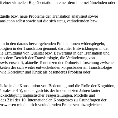
 einer virtuellen Repräsentation in einer dem Internet ähnelnden oder
uelle bzw. neue Probleme der Translation analysiert sowie
slation selbst sowie auf die sich stetig verändernden bzw.
 nun in den daraus hervorgehenden Publikationen widerspiegeln,
gien in der Translation genannt, darunter Entwicklungen in der
ie Ermittlung von Qualität bzw. Bewertung in der Translation und
us dem Bereich der Translatologie, die Veränderung von
onswissenschaft, aktuelle Tendenzen der Dolmetschforschung zwischen
eiten der sich weiter entwickelnden korpusbasierten Translatologie
owie Korrektur und Kritik als besonderes Problem oder
blicke in die Konstitution von Bedeutung und die Rolle der Kognition,
orales 2015), und angesichts der in den letzten Jahren lauter
ksichtigung linguistischer Fragestellungen, Modelle und
das Ziel des 10. Internationalen Kongresses zu Grundfragen der
ehensweisen mit den sich verändernden Prämissen abzugleichen.