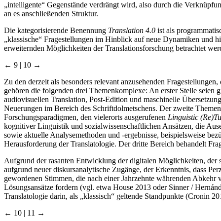
„intelligente“ Gegenstände verdrängt wird, also durch die Verknüpfung
an es anschließenden Struktur.
Die kategorisierende Benennung
Translation 4.0
ist als programmatis
„klassische“ Fragestellungen im Hinblick auf neue Dynamiken und hin
erweiternden Möglichkeiten der Translationsforschung betrachtet wer
← 9 | 10 →
Zu den derzeit als besonders relevant anzusehenden Fragestellungen, 
gehören die folgenden drei Themenkomplexe: An erster Stelle seien
audiovisuellen Translation, Post-Edition und maschinelle Übersetzun
Neuerungen im Bereich des Schriftdolmetschens. Der zweite Themenk
Forschungsparadigmen, den vielerorts ausgerufenen
Linguistic (Re)T
kognitiver Linguistik und sozialwissenschaftlichen Ansätzen, die Aus
sowie aktuelle Analysemethoden und -ergebnisse, beispielsweise bez
Herausforderung der Translatologie. Der dritte Bereich behandelt Fra
Aufgrund der rasanten Entwicklung der digitalen Möglichkeiten, der s
aufgrund neuer diskursanalytische Zugänge, der Erkenntnis, dass Perze
gewordenen Stimmen, die nach einer Jahrzehnte währenden Abkehr von
Lösungsansätze fordern (vgl. etwa House 2013 oder Sinner / Hernánde
Translatologie darin, als „klassisch“ geltende Standpunkte (Cronin 2
← 10 | 11 →