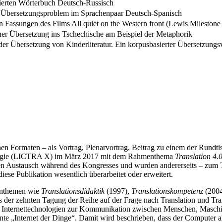
ierten Wörterbuch Deutsch-Russisch
als Übersetzungsproblem im Sprachenpaar Deutsch-Spanisch
en Fassungen des Films All quiet on the Western front (Lewis Milestone
ner Übersetzung ins Tschechische am Beispiel der Metaphorik
er Übersetzung von Kinderliteratur. Ein korpusbasierter Übersetzungs
chen Formaten – als Vortrag, Plenarvortrag, Beitrag zu einem der Run
tologie (LICTRA X) im März 2017 mit dem Rahmenthema
Translation 4.0
 den Austausch während des Kongresses und wurden andererseits – zum 
ese Publikation wesentlich überarbeitet oder erweitert.
enthemen wie
Translationsdidaktik
(1997),
Translationskompetenz
(200
er zehnten Tagung der Reihe auf der Frage nach Translation und Transl
 Internettechnologien zur Kommunikation zwischen Menschen, Maschi
te „Internet der Dinge“. Damit wird beschrieben, dass der Computer a