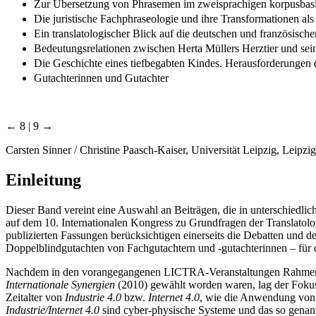
Zur Übersetzung von Phrasemen im zweisprachigen korpusbas
Die juristische Fachphraseologie und ihre Transformationen 
Ein translatologischer Blick auf die deutschen und französisch
Bedeutungsrelationen zwischen Herta Müllers Herztier und sei
Die Geschichte eines tiefbegabten Kindes. Herausforderungen d
Gutachterinnen und Gutachter
← 8 | 9 →
Carsten Sinner / Christine Paasch-Kaiser, Universität Leipzig, Leipzig
Einleitung
Dieser Band vereint eine Auswahl an Beiträgen, die in unterschiedli
auf dem 10. Internationalen Kongress zu Grundfragen der Transla
publizierten Fassungen berücksichtigen einerseits die Debatten und
Doppelblindgutachten von Fachgutachtern und -gutachterinnen – für di
Nachdem in den vorangegangenen LICTRA-Veranstaltungen Rahm
Internationale Synergien
(2010) gewählt worden waren, lag der Fokus d
Zeitalter von
Industrie 4.0
bzw.
Internet 4.0
, wie die Anwendung von
Industrie/Internet 4.0
sind cyber-physische Systeme und das so genann