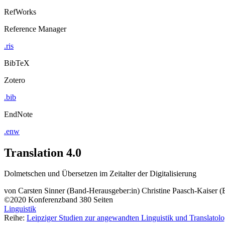
RefWorks
Reference Manager
.ris
BibTeX
Zotero
.bib
EndNote
.enw
Translation 4.0
Dolmetschen und Übersetzen im Zeitalter der Digitalisierung
von
Carsten Sinner (Band-Herausgeber:in)
Christine Paasch-Kaiser 
©2020
Konferenzband
380 Seiten
Linguistik
Reihe:
Leipziger Studien zur angewandten Linguistik und Translatolo