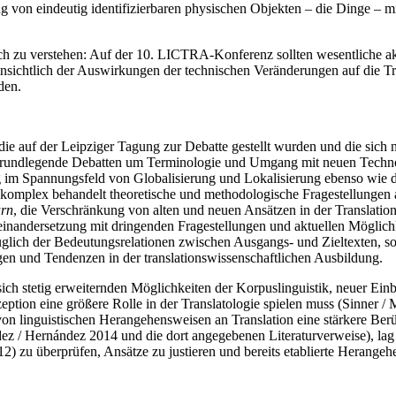
 von eindeutig identifizierbaren physischen Objekten – die Dinge – mit
ch zu verstehen: Auf der 10. LICTRA-Konferenz sollten wesentliche akt
sichtlich der Auswirkungen der technischen Veränderungen auf die Tran
den.
die auf der Leipziger Tagung zur Debatte gestellt wurden und die sich
 grundlegende Debatten um Terminologie und Umgang mit neuen Technolo
g im Spannungsfeld von Globalisierung und Lokalisierung ebenso wie d
omplex behandelt theoretische und methodologische Fragestellungen a
urn
, die Verschränkung von alten und neuen Ansätzen in der Translati
einandersetzung mit dringenden Fragestellungen und aktuellen Möglichk
üglich der Bedeutungsrelationen zwischen Ausgangs- und Zieltexten, s
gen und Tendenzen in der translationswissenschaftlichen Ausbildung.
ich stetig erweiternden Möglichkeiten der Korpuslinguistik, neuer Ein
ption eine größere Rolle in der Translatologie spielen muss (Sinner / M
 linguistischen Herangehensweisen an Translation eine stärkere Berüc
z / Hernández 2014 und die dort angegebenen Literaturverweise), lag 
012) zu überprüfen, Ansätze zu justieren und bereits etablierte Herang