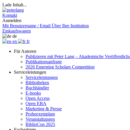
Lade Inhalt...
Kontakt
Anmelden
Mit Benutzername / Email
Über Ihre Institution
Einkaufswagen
de
en
fr
Für Autoren
Publizieren mit Peter Lang – Akademische Veröffentlic
Publikationsanfrage
2026 Emerging Scholars Competition
Serviceleistungen
Serviceleistungen
Bibliotheken
Buchhändler
E-books
Open Access
Open EBA
Marketing & Presse
Probeexemplare
Veranstaltungen
BiblioCon 2025
Fachgebiete