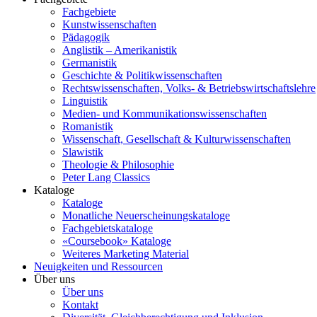
Fachgebiete
Kunstwissenschaften
Pädagogik
Anglistik – Amerikanistik
Germanistik
Geschichte & Politikwissenschaften
Rechtswissenschaften, Volks- & Betriebswirtschaftslehre
Linguistik
Medien- und Kommunikationswissenschaften
Romanistik
Wissenschaft, Gesellschaft & Kulturwissenschaften
Slawistik
Theologie & Philosophie
Peter Lang Classics
Kataloge
Kataloge
Monatliche Neuerscheinungskataloge
Fachgebietskataloge
«Coursebook» Kataloge
Weiteres Marketing Material
Neuigkeiten und Ressourcen
Über uns
Über uns
Kontakt