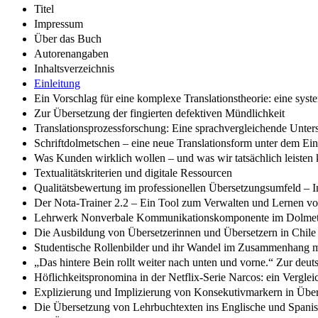
Titel
Impressum
Über das Buch
Autorenangaben
Inhaltsverzeichnis
Einleitung
Ein Vorschlag für eine komplexe Translationstheorie: eine sys
Zur Übersetzung der fingierten defektiven Mündlichkeit
Translationsprozessforschung: Eine sprachvergleichende Unte
Schriftdolmetschen – eine neue Translationsform unter dem Ein
Was Kunden wirklich wollen – und was wir tatsächlich leiste
Textualitätskriterien und digitale Ressourcen
Qualitätsbewertung im professionellen Übersetzungsumfeld –
Der Nota-Trainer 2.2 – Ein Tool zum Verwalten und Lernen v
Lehrwerk Nonverbale Kommunikationskomponente im Dolmet
Die Ausbildung von Übersetzerinnen und Übersetzern in Chile i
Studentische Rollenbilder und ihr Wandel im Zusammenhang m
„Das hintere Bein rollt weiter nach unten und vorne.“ Zur deu
Höflichkeitspronomina in der Netflix-Serie Narcos: ein Verglei
Explizierung und Implizierung von Konsekutivmarkern in Übe
Die Übersetzung von Lehrbuchtexten ins Englische und Spani