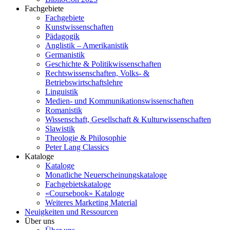
Fachgebiete
Fachgebiete
Kunstwissenschaften
Pädagogik
Anglistik – Amerikanistik
Germanistik
Geschichte & Politikwissenschaften
Rechtswissenschaften, Volks- &
Betriebswirtschaftslehre
Linguistik
Medien- und Kommunikationswissenschaften
Romanistik
Wissenschaft, Gesellschaft & Kulturwissenschaften
Slawistik
Theologie & Philosophie
Peter Lang Classics
Kataloge
Kataloge
Monatliche Neuerscheinungskataloge
Fachgebietskataloge
«Coursebook» Kataloge
Weiteres Marketing Material
Neuigkeiten und Ressourcen
Über uns