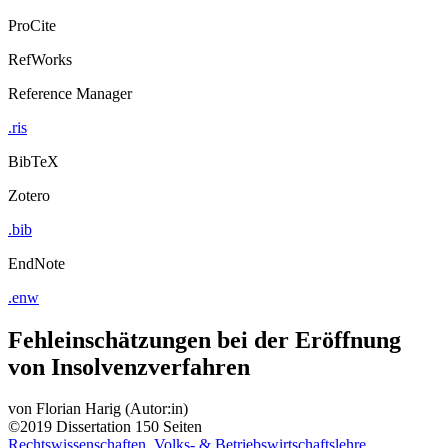
ProCite
RefWorks
Reference Manager
.ris
BibTeX
Zotero
.bib
EndNote
.enw
Fehleinschätzungen bei der Eröffnung
von Insolvenzverfahren
von
Florian Harig (Autor:in)
©2019
Dissertation
150 Seiten
Rechtswissenschaften, Volks- & Betriebswirtschaftslehre