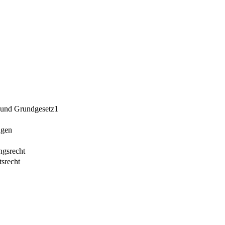
g und Grundgesetz1
ngen
ngsrecht
srecht