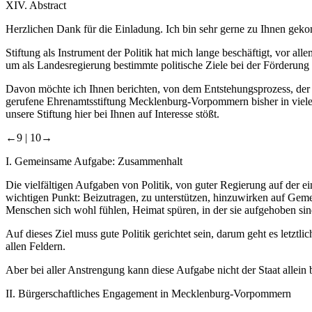
XIV.
Abstract
Herzlichen Dank für die Einladung. Ich bin sehr gerne zu Ihnen gek
Stiftung als Instrument der Politik hat mich lange beschäftigt, vor a
um als Landesregierung bestimmte politische Ziele bei der Förderung
Davon möchte ich Ihnen berichten, von dem Entstehungsprozess, der
gerufene Ehrenamtsstiftung Mecklenburg-Vorpommern bisher in vielerl
unsere Stiftung hier bei Ihnen auf Interesse stößt.
←9 |
10→
I.
Gemeinsame Aufgabe: Zusammenhalt
Die vielfältigen Aufgaben von Politik, von guter Regierung auf der e
wichtigen Punkt: Beizutragen, zu unterstützen, hinzuwirken auf Gemei
Menschen sich wohl fühlen, Heimat spüren, in der sie aufgehoben sind,
Auf dieses Ziel muss gute Politik gerichtet sein, darum geht es letztli
allen Feldern.
Aber bei aller Anstrengung kann diese Aufgabe nicht der Staat allein 
II.
Bürgerschaftliches Engagement in Mecklenburg-Vorpommern