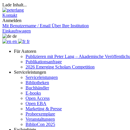
Lade Inhalt...
Kontakt
Anmelden
Mit Benutzername / Email
Über Ihre Institution
Einkaufswagen
de
en
fr
Für Autoren
Publizieren mit Peter Lang – Akademische Veröffentlic
Publikationsanfrage
2026 Emerging Scholars Competition
Serviceleistungen
Serviceleistungen
Bibliotheken
Buchhändler
E-books
Open Access
Open EBA
Marketing & Presse
Probeexemplare
Veranstaltungen
BiblioCon 2025
Fachgebiete