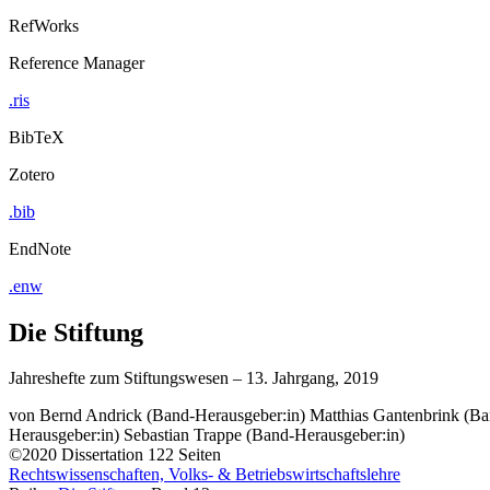
RefWorks
Reference Manager
.ris
BibTeX
Zotero
.bib
EndNote
.enw
Die Stiftung
Jahreshefte zum Stiftungswesen – 13. Jahrgang, 2019
von
Bernd Andrick (Band-Herausgeber:in)
Matthias Gantenbrink (Ba
Herausgeber:in)
Sebastian Trappe (Band-Herausgeber:in)
©2020
Dissertation
122 Seiten
Rechtswissenschaften, Volks- & Betriebswirtschaftslehre