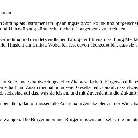
ommen.
llem Stiftung als Instrument im Spannungsfeld von Politik und bürgersc
 und Unterstützung bürgerschaftlichen Engagements zu erreichen.
 Gründung und dem letztendlichen Erfolg der Ehrenamtsstiftung Meckl
ei Hinsicht ein Unikat. Wobei ich fest davon überzeugt bin, dass sie
inen Seite, und verantwortungsvoller Zivilgesellschaft, bürgerschaftli
nschaft und Zusammenhalt in unserer Gesellschaft, darauf, dass etwas 
 stolz sind auf das, was sie leisten, und mit Zuversicht in die Zukunft
ch bei allem, darauf müssen alle Anstrengungen abzielen, in der Wirtschaf
bewältigen. Die Bürgerinnen und Bürger müssen auch selbst die Initiati