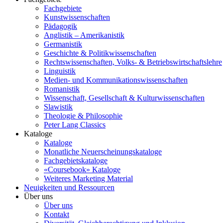
Fachgebiete
Kunstwissenschaften
Pädagogik
Anglistik – Amerikanistik
Germanistik
Geschichte & Politikwissenschaften
Rechtswissenschaften, Volks- & Betriebswirtschaftslehre
Linguistik
Medien- und Kommunikationswissenschaften
Romanistik
Wissenschaft, Gesellschaft & Kulturwissenschaften
Slawistik
Theologie & Philosophie
Peter Lang Classics
Kataloge
Kataloge
Monatliche Neuerscheinungskataloge
Fachgebietskataloge
«Coursebook» Kataloge
Weiteres Marketing Material
Neuigkeiten und Ressourcen
Über uns
Über uns
Kontakt