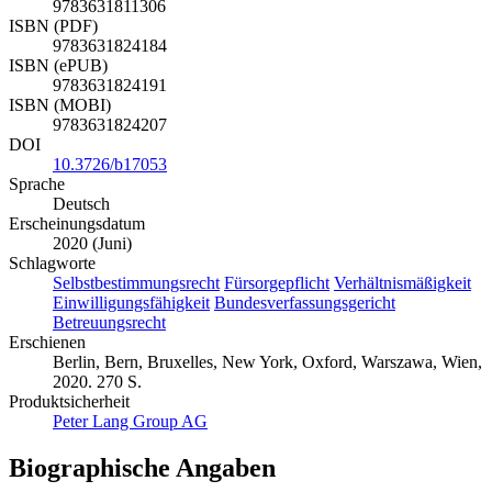
9783631811306
ISBN (PDF)
9783631824184
ISBN (ePUB)
9783631824191
ISBN (MOBI)
9783631824207
DOI
10.3726/b17053
Sprache
Deutsch
Erscheinungsdatum
2020 (Juni)
Schlagworte
Selbstbestimmungsrecht
Fürsorgepflicht
Verhältnismäßigkeit
Einwilligungsfähigkeit
Bundesverfassungsgericht
Betreuungsrecht
Erschienen
Berlin, Bern, Bruxelles, New York, Oxford, Warszawa, Wien,
2020. 270 S.
Produktsicherheit
Peter Lang Group AG
Biographische Angaben