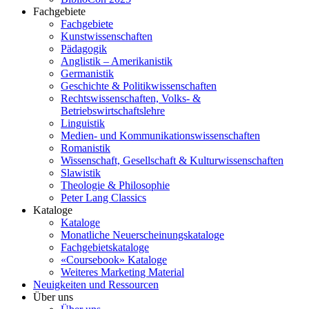
Fachgebiete
Fachgebiete
Kunstwissenschaften
Pädagogik
Anglistik – Amerikanistik
Germanistik
Geschichte & Politikwissenschaften
Rechtswissenschaften, Volks- &
Betriebswirtschaftslehre
Linguistik
Medien- und Kommunikationswissenschaften
Romanistik
Wissenschaft, Gesellschaft & Kulturwissenschaften
Slawistik
Theologie & Philosophie
Peter Lang Classics
Kataloge
Kataloge
Monatliche Neuerscheinungskataloge
Fachgebietskataloge
«Coursebook» Kataloge
Weiteres Marketing Material
Neuigkeiten und Ressourcen
Über uns