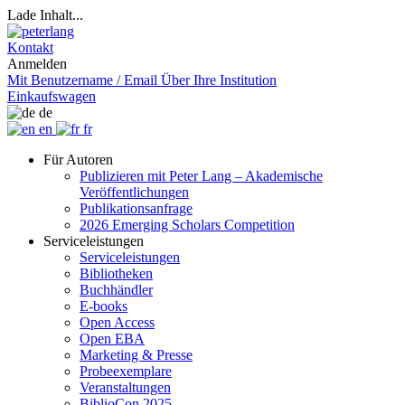
Lade Inhalt...
Kontakt
Anmelden
Mit Benutzername / Email
Über Ihre Institution
Einkaufswagen
de
en
fr
Für Autoren
Publizieren mit Peter Lang – Akademische
Veröffentlichungen
Publikationsanfrage
2026 Emerging Scholars Competition
Serviceleistungen
Serviceleistungen
Bibliotheken
Buchhändler
E-books
Open Access
Open EBA
Marketing & Presse
Probeexemplare
Veranstaltungen
BiblioCon 2025