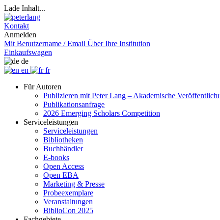
Lade Inhalt...
Kontakt
Anmelden
Mit Benutzername / Email
Über Ihre Institution
Einkaufswagen
de
en
fr
Für Autoren
Publizieren mit Peter Lang – Akademische Veröffentlic
Publikationsanfrage
2026 Emerging Scholars Competition
Serviceleistungen
Serviceleistungen
Bibliotheken
Buchhändler
E-books
Open Access
Open EBA
Marketing & Presse
Probeexemplare
Veranstaltungen
BiblioCon 2025
Fachgebiete