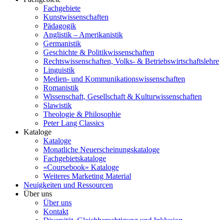
Fachgebiete
Kunstwissenschaften
Pädagogik
Anglistik – Amerikanistik
Germanistik
Geschichte & Politikwissenschaften
Rechtswissenschaften, Volks- & Betriebswirtschaftslehre
Linguistik
Medien- und Kommunikationswissenschaften
Romanistik
Wissenschaft, Gesellschaft & Kulturwissenschaften
Slawistik
Theologie & Philosophie
Peter Lang Classics
Kataloge
Kataloge
Monatliche Neuerscheinungskataloge
Fachgebietskataloge
«Coursebook» Kataloge
Weiteres Marketing Material
Neuigkeiten und Ressourcen
Über uns
Über uns
Kontakt