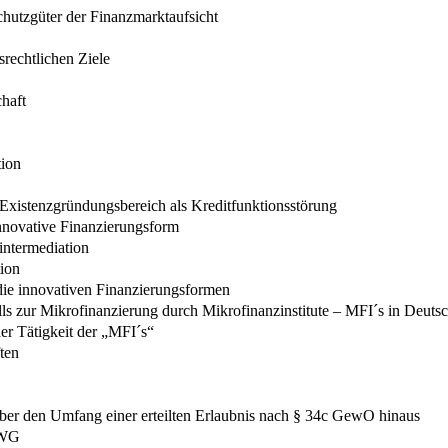
chutzgüter der Finanzmarktaufsicht
rechtlichen Ziele
haft
tion
xistenzgründungsbereich als Kreditfunktionsstörung
nnovative Finanzierungsform
intermediation
tion
ie innovativen Finanzierungsformen
lls zur Mikrofinanzierung durch Mikrofinanzinstitute – MFI´s in Deuts
er Tätigkeit der „MFI´s“
ten
G
n über den Umfang einer erteilten Erlaubnis nach § 34c GewO hinaus
 KWG