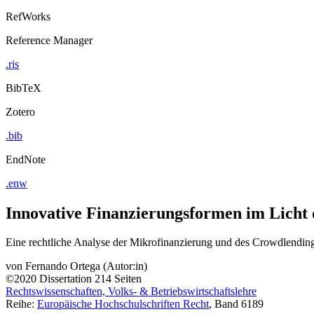
RefWorks
Reference Manager
.ris
BibTeX
Zotero
.bib
EndNote
.enw
Innovative Finanzierungsformen im Licht d
Eine rechtliche Analyse der Mikrofinanzierung und des Crowdlend
von
Fernando Ortega (Autor:in)
©2020
Dissertation
214 Seiten
Rechtswissenschaften, Volks- & Betriebswirtschaftslehre
Reihe:
Europäische Hochschulschriften Recht
, Band 6189