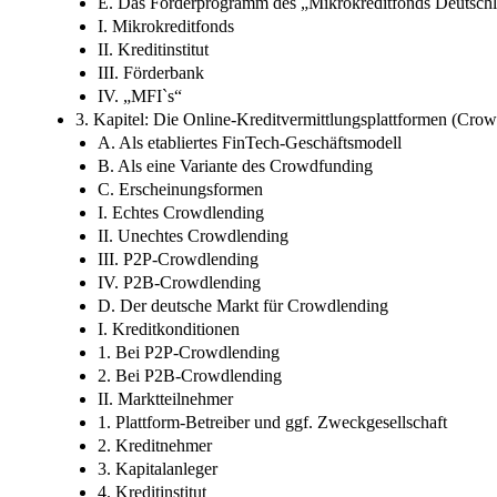
E. Das Förderprogramm des „Mikrokreditfonds Deutschla
I. Mikrokreditfonds
II. Kreditinstitut
III. Förderbank
IV. „MFI`s“
3. Kapitel: Die Online-Kreditvermittlungsplattformen (Cro
A. Als etabliertes FinTech-Geschäftsmodell
B. Als eine Variante des Crowdfunding
C. Erscheinungsformen
I. Echtes Crowdlending
II. Unechtes Crowdlending
III. P2P-Crowdlending
IV. P2B-Crowdlending
D. Der deutsche Markt für Crowdlending
I. Kreditkonditionen
1. Bei P2P-Crowdlending
2. Bei P2B-Crowdlending
II. Marktteilnehmer
1. Plattform-Betreiber und ggf. Zweckgesellschaft
2. Kreditnehmer
3. Kapitalanleger
4. Kreditinstitut