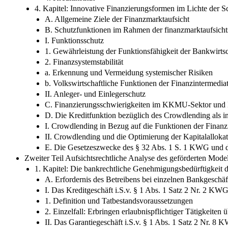
4. Kapitel: Innovative Finanzierungsformen im Lichte der S
A. Allgemeine Ziele der Finanzmarktaufsicht
B. Schutzfunktionen im Rahmen der finanzmarktaufsichts
I. Funktionsschutz
1. Gewährleistung der Funktionsfähigkeit der Bankwirtsc
2. Finanzsystemstabilität
a. Erkennung und Vermeidung systemischer Risiken
b. Volkswirtschaftliche Funktionen der Finanzintermedia
II. Anleger- und Einlegerschutz
C. Finanzierungsschwierigkeiten im KKMU-Sektor und E
D. Die Kreditfunktion bezüglich des Crowdlending als i
I. Crowdlending in Bezug auf die Funktionen der Finanz
II. Crowdlending und die Optimierung der Kapitalalloka
E. Die Gesetzeszwecke des § 32 Abs. 1 S. 1 KWG und d
Zweiter Teil Aufsichtsrechtliche Analyse des geförderten Mode
1. Kapitel: Die bankrechtliche Genehmigungsbedürftigkeit d
A. Erfordernis des Betreibens bei einzelnen Bankgeschäf
I. Das Kreditgeschäft i.S.v. § 1 Abs. 1 Satz 2 Nr. 2 KW
1. Definition und Tatbestandsvoraussetzungen
2. Einzelfall: Erbringen erlaubnispflichtiger Tätigkeite
II. Das Garantiegeschäft i.S.v. § 1 Abs. 1 Satz 2 Nr. 8