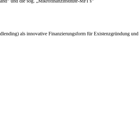
nd“ und die sog. „Mikrofinanzinstitute-MFI´s“
wdlending) als innovative Finanzierungsform für Existenzgründung un