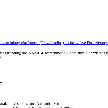
itvermittlungsplattformen (Crowdlending) als innovative Finanzierung
Existenzgründung und KKMU-Unternehmen als innovative Finanzierungs
e
g“
onalen Investitions- und Aufbaubanken