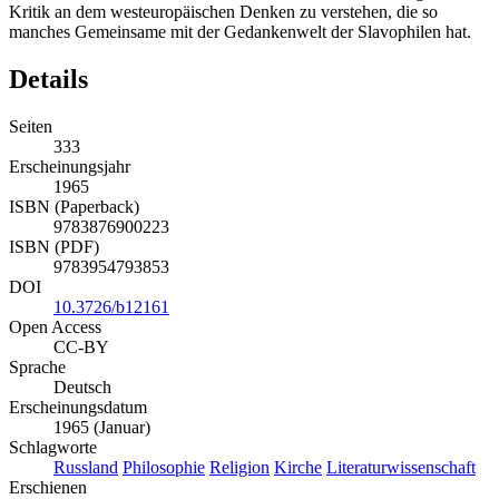
Kritik an dem westeuropäischen Denken zu verstehen, die so
manches Gemeinsame mit der Gedankenwelt der Slavophilen hat.
Details
Seiten
333
Erscheinungsjahr
1965
ISBN (Paperback)
9783876900223
ISBN (PDF)
9783954793853
DOI
10.3726/b12161
Open Access
CC-BY
Sprache
Deutsch
Erscheinungsdatum
1965 (Januar)
Schlagworte
Russland
Philosophie
Religion
Kirche
Literaturwissenschaft
Erschienen