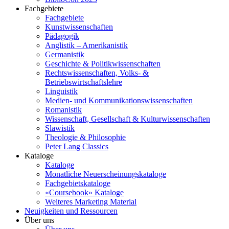
Fachgebiete
Fachgebiete
Kunstwissenschaften
Pädagogik
Anglistik – Amerikanistik
Germanistik
Geschichte & Politikwissenschaften
Rechtswissenschaften, Volks- &
Betriebswirtschaftslehre
Linguistik
Medien- und Kommunikationswissenschaften
Romanistik
Wissenschaft, Gesellschaft & Kulturwissenschaften
Slawistik
Theologie & Philosophie
Peter Lang Classics
Kataloge
Kataloge
Monatliche Neuerscheinungskataloge
Fachgebietskataloge
«Coursebook» Kataloge
Weiteres Marketing Material
Neuigkeiten und Ressourcen
Über uns