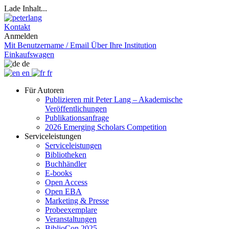
Lade Inhalt...
Kontakt
Anmelden
Mit Benutzername / Email
Über Ihre Institution
Einkaufswagen
de
en
fr
Für Autoren
Publizieren mit Peter Lang – Akademische
Veröffentlichungen
Publikationsanfrage
2026 Emerging Scholars Competition
Serviceleistungen
Serviceleistungen
Bibliotheken
Buchhändler
E-books
Open Access
Open EBA
Marketing & Presse
Probeexemplare
Veranstaltungen
BiblioCon 2025