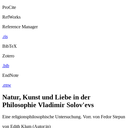
ProCite
RefWorks
Reference Manager
.ris
BibTeX
Zotero
.bib
EndNote
.enw
Natur, Kunst und Liebe in der
Philosophie Vladimir Solov'evs
Eine religionsphilosophische Untersuchung. Vorr. von Fedor Stepun
von
Edith Klum (Autor:in)