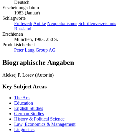
Deutsch
Erscheinungsdatum
1983 (Januar)
Schlagworte
Frühwerk
Antike
Neuplatonismus
Schriftenverzeichnis
Russland
Erschienen
München, 1983. 250 S.
Produktsicherheit
Peter Lang Group AG
Biographische Angaben
Aleksej F. Losev (Autor:in)
Key Subject Areas
The Arts
Education
English Studies
German Studies
History & Political Science
Law, Economics & Management
Linguistics