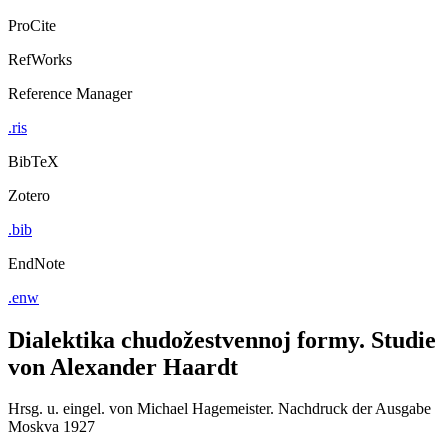
ProCite
RefWorks
Reference Manager
.ris
BibTeX
Zotero
.bib
EndNote
.enw
Dialektika chudožestvennoj formy. Studie
von Alexander Haardt
Hrsg. u. eingel. von Michael Hagemeister. Nachdruck der Ausgabe
Moskva 1927