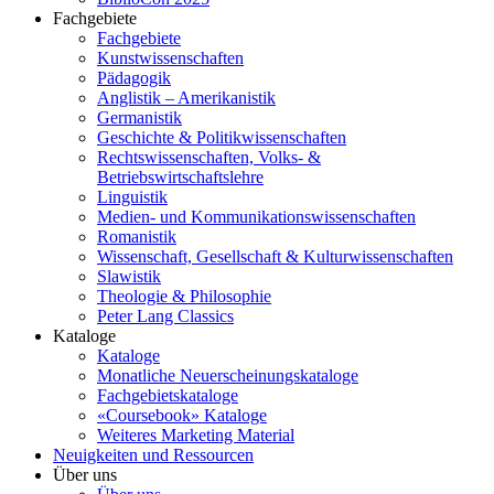
Fachgebiete
Fachgebiete
Kunstwissenschaften
Pädagogik
Anglistik – Amerikanistik
Germanistik
Geschichte & Politikwissenschaften
Rechtswissenschaften, Volks- &
Betriebswirtschaftslehre
Linguistik
Medien- und Kommunikationswissenschaften
Romanistik
Wissenschaft, Gesellschaft & Kulturwissenschaften
Slawistik
Theologie & Philosophie
Peter Lang Classics
Kataloge
Kataloge
Monatliche Neuerscheinungskataloge
Fachgebietskataloge
«Coursebook» Kataloge
Weiteres Marketing Material
Neuigkeiten und Ressourcen
Über uns