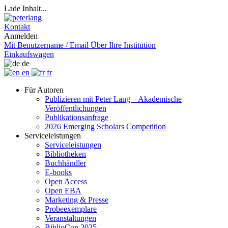
Lade Inhalt...
Kontakt
Anmelden
Mit Benutzername / Email
Über Ihre Institution
Einkaufswagen
de
en
fr
Für Autoren
Publizieren mit Peter Lang – Akademische
Veröffentlichungen
Publikationsanfrage
2026 Emerging Scholars Competition
Serviceleistungen
Serviceleistungen
Bibliotheken
Buchhändler
E-books
Open Access
Open EBA
Marketing & Presse
Probeexemplare
Veranstaltungen
BiblioCon 2025