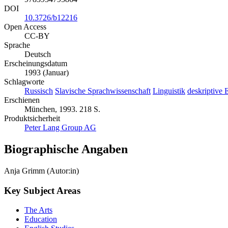
DOI
10.3726/b12216
Open Access
CC-BY
Sprache
Deutsch
Erscheinungsdatum
1993 (Januar)
Schlagworte
Russisch
Slavische Sprachwissenschaft
Linguistik
deskriptive 
Erschienen
München, 1993. 218 S.
Produktsicherheit
Peter Lang Group AG
Biographische Angaben
Anja Grimm (Autor:in)
Key Subject Areas
The Arts
Education