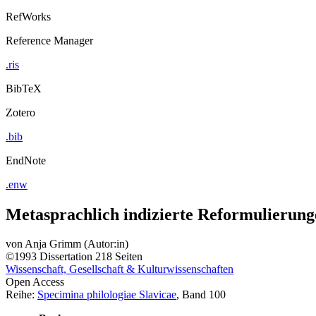
RefWorks
Reference Manager
.ris
BibTeX
Zotero
.bib
EndNote
.enw
Metasprachlich indizierte Reformulierung
von
Anja Grimm (Autor:in)
©1993
Dissertation
218 Seiten
Wissenschaft, Gesellschaft & Kulturwissenschaften
Open Access
Reihe:
Specimina philologiae Slavicae
, Band 100