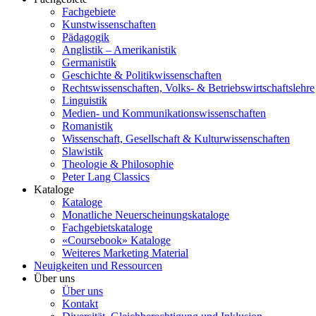
Fachgebiete
Kunstwissenschaften
Pädagogik
Anglistik – Amerikanistik
Germanistik
Geschichte & Politikwissenschaften
Rechtswissenschaften, Volks- & Betriebswirtschaftslehre
Linguistik
Medien- und Kommunikationswissenschaften
Romanistik
Wissenschaft, Gesellschaft & Kulturwissenschaften
Slawistik
Theologie & Philosophie
Peter Lang Classics
Kataloge
Kataloge
Monatliche Neuerscheinungskataloge
Fachgebietskataloge
«Coursebook» Kataloge
Weiteres Marketing Material
Neuigkeiten und Ressourcen
Über uns
Über uns
Kontakt