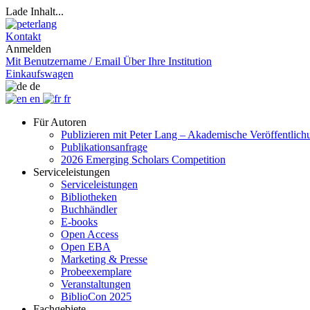
Lade Inhalt...
Kontakt
Anmelden
Mit Benutzername / Email
Über Ihre Institution
Einkaufswagen
de
en
fr
Für Autoren
Publizieren mit Peter Lang – Akademische Veröffentlic
Publikationsanfrage
2026 Emerging Scholars Competition
Serviceleistungen
Serviceleistungen
Bibliotheken
Buchhändler
E-books
Open Access
Open EBA
Marketing & Presse
Probeexemplare
Veranstaltungen
BiblioCon 2025
Fachgebiete