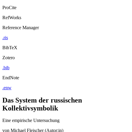
ProCite
RefWorks
Reference Manager
.ris
BibTeX
Zotero
.bib
EndNote
.enw
Das System der russischen
Kollektivsymbolik
Eine empirische Untersuchung
von
Michael Fleischer (Autor:in)