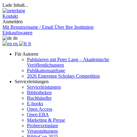
Lade Inhalt...
Kontakt
Anmelden
Mit Benutzername / Email
Über Ihre Institution
Einkaufswagen
de
en
fr
Für Autoren
Publizieren mit Peter Lang – Akademische
Veröffentlichungen
Publikationsanfrage
2026 Emerging Scholars Competition
Serviceleistungen
Serviceleistungen
Bibliotheken
Buchhändler
E-books
Open Access
Open EBA
Marketing & Presse
Probeexemplare
Veranstaltungen
BiblioCon 2025