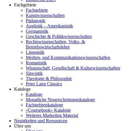
Fachgebiete
Fachgebiete
Kunstwissenschaften
Pädagogik
Anglistik – Amerikanistik
Germanistik
Geschichte & Politikwissenschaften
Rechtswissenschaften, Volks- &
Betriebswirtschaftslehre
Linguistik
Medien- und Kommunikationswissenschaften
Romanistik
Wissenschaft, Gesellschaft & Kulturwissenschaften
Slawistik
Theologie & Philosophie
Peter Lang Classics
Kataloge
Kataloge
Monatliche Neuerscheinungskataloge
Fachgebietskataloge
«Coursebook» Kataloge
Weiteres Marketing Material
Neuigkeiten und Ressourcen
Über uns