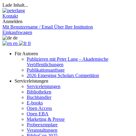
Lade Inhalt...
Kontakt
Anmelden
Mit Benutzername / Email
Über Ihre Institution
Einkaufswagen
de
en
fr
Für Autoren
Publizieren mit Peter Lang – Akademische
Veröffentlichungen
Publikationsanfrage
2026 Emerging Scholars Competition
Serviceleistungen
Serviceleistungen
Bibliotheken
Buchhändler
E-books
Open Access
Open EBA
Marketing & Presse
Probeexemplare
Veranstaltungen
BiblioCon 2025