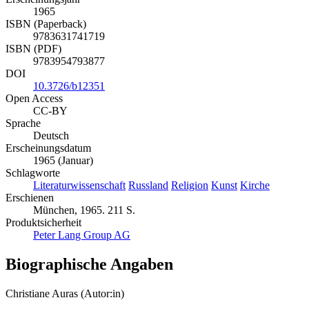
1965
ISBN (Paperback)
9783631741719
ISBN (PDF)
9783954793877
DOI
10.3726/b12351
Open Access
CC-BY
Sprache
Deutsch
Erscheinungsdatum
1965 (Januar)
Schlagworte
Literaturwissenschaft
Russland
Religion
Kunst
Kirche
Erschienen
München, 1965. 211 S.
Produktsicherheit
Peter Lang Group AG
Biographische Angaben
Christiane Auras (Autor:in)