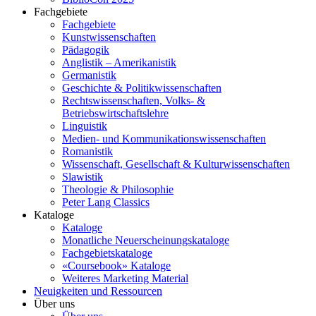
Fachgebiete
Fachgebiete
Kunstwissenschaften
Pädagogik
Anglistik – Amerikanistik
Germanistik
Geschichte & Politikwissenschaften
Rechtswissenschaften, Volks- &
Betriebswirtschaftslehre
Linguistik
Medien- und Kommunikationswissenschaften
Romanistik
Wissenschaft, Gesellschaft & Kulturwissenschaften
Slawistik
Theologie & Philosophie
Peter Lang Classics
Kataloge
Kataloge
Monatliche Neuerscheinungskataloge
Fachgebietskataloge
«Coursebook» Kataloge
Weiteres Marketing Material
Neuigkeiten und Ressourcen
Über uns