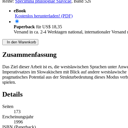
Reihe:
Specimina philologiae Slavicae
, Band 52s
eBook
Kostenlos herunterladen! (PDF)
Paperback
für
US$ 18,35
Versand in ca. 2-4 Werktagen national, internationaler Versand
In den Warenkorb
Zusammenfassung
Das Ziel dieser Arbeit ist es, die westslawischen Sprachen unter An
Imperativsatzes im Slowakischen mit Blick auf andere westslawische 
pragmatisches Potential aus der Strukturbedeutung dieses Modus verb
spielen.
Details
Seiten
173
Erscheinungsjahr
1996
ISBN (Paperback)