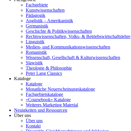
Fachgebiete
Kunstwissenschaften
Pädagogik
Anglistik – Amerikanistik
Germanistik
Geschichte & Politikwissenschaften
Rechtswissenschaften, Volks- & Betriebswirtschaftslehre
Linguistik
Medien- und Kommunikationswissenschaften
Romanistik
Wissenschaft, Gesellschaft & Kulturwissenschaften
Slawistik
Theologie & Philosophie
Peter Lang Classics
Kataloge
Kataloge
Monatliche Neuerscheinungskataloge
Fachgebietskataloge
«Coursebook» Kataloge
Weiteres Marketing Material
Neuigkeiten und Ressourcen
Über uns
Über uns
Kontakt