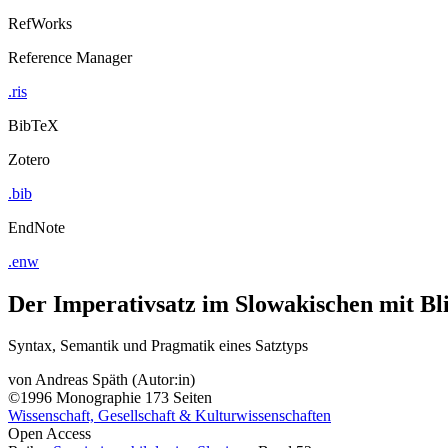
RefWorks
Reference Manager
.ris
BibTeX
Zotero
.bib
EndNote
.enw
Der Imperativsatz im Slowakischen mit Bl
Syntax, Semantik und Pragmatik eines Satztyps
von
Andreas Späth (Autor:in)
©1996
Monographie
173 Seiten
Wissenschaft, Gesellschaft & Kulturwissenschaften
Open Access