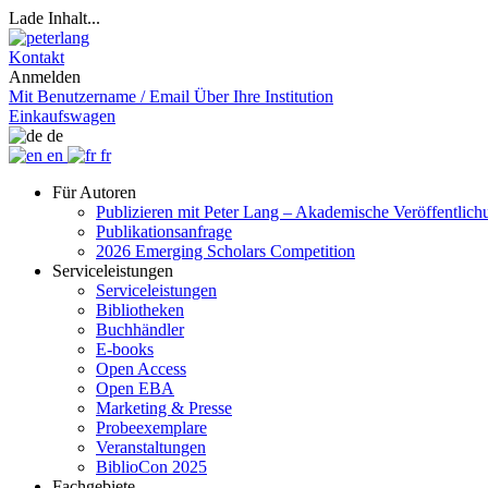
Lade Inhalt...
Kontakt
Anmelden
Mit Benutzername / Email
Über Ihre Institution
Einkaufswagen
de
en
fr
Für Autoren
Publizieren mit Peter Lang – Akademische Veröffentlic
Publikationsanfrage
2026 Emerging Scholars Competition
Serviceleistungen
Serviceleistungen
Bibliotheken
Buchhändler
E-books
Open Access
Open EBA
Marketing & Presse
Probeexemplare
Veranstaltungen
BiblioCon 2025
Fachgebiete