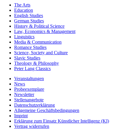
The Arts
Education
English Studies
German Studies
History & Political Science
Law, Economics & Management
Linguistics
Media & Communication
Romance Studies
Science, Society and Culture
Slavic Studies
Theology & Philosophy
Peter Lang Classics
Veranstaltungen
News
Probeexemplare
Newsletter
Stellenangebote
Datenschutzerklärung
Allgemeine Geschäftsbedingungen
Imprint
Erklärung zum Einsatz Künstlicher Intelligenz (KI)
Vertrag widerrufen