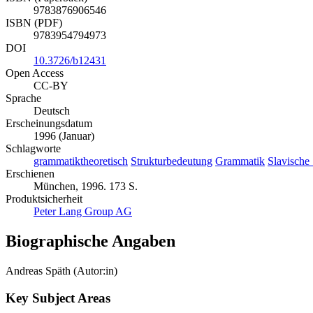
9783876906546
ISBN (PDF)
9783954794973
DOI
10.3726/b12431
Open Access
CC-BY
Sprache
Deutsch
Erscheinungsdatum
1996 (Januar)
Schlagworte
grammatiktheoretisch
Strukturbedeutung
Grammatik
Slavische
Erschienen
München, 1996. 173 S.
Produktsicherheit
Peter Lang Group AG
Biographische Angaben
Andreas Späth (Autor:in)
Key Subject Areas