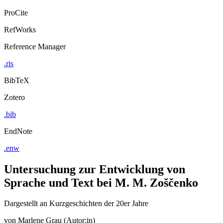
ProCite
RefWorks
Reference Manager
.ris
BibTeX
Zotero
.bib
EndNote
.enw
Untersuchung zur Entwicklung von
Sprache und Text bei M. M. Zoščenko
Dargestellt an Kurzgeschichten der 20er Jahre
von
Marlene Grau (Autor:in)