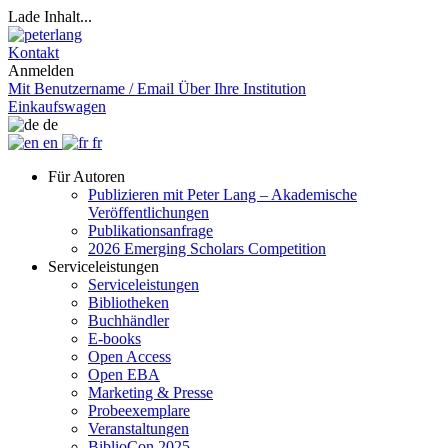
Lade Inhalt...
Kontakt
Anmelden
Mit Benutzername / Email
Über Ihre Institution
Einkaufswagen
de
en
fr
Für Autoren
Publizieren mit Peter Lang – Akademische
Veröffentlichungen
Publikationsanfrage
2026 Emerging Scholars Competition
Serviceleistungen
Serviceleistungen
Bibliotheken
Buchhändler
E-books
Open Access
Open EBA
Marketing & Presse
Probeexemplare
Veranstaltungen
BiblioCon 2025