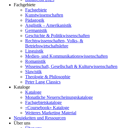
Fachgebiete
Fachgebiete
Kunstwissenschaften
Pädagogik
Anglistik – Amerikanistik
Germanistik
Geschichte & Politikwissenschaften
Rechtswissenschaften, Volks- &
Betriebswirtschaftslehre
Linguistik
Medien- und Kommunikationswissenschaften
Romanistik
Wissenschaft, Gesellschaft & Kulturwissenschaften
Slawistik
Theologie & Philosophie
Peter Lang Classics
Kataloge
Kataloge
Monatliche Neuerscheinungskataloge
Fachgebietskataloge
«Coursebook» Kataloge
Weiteres Marketing Material
Neuigkeiten und Ressourcen
Über uns