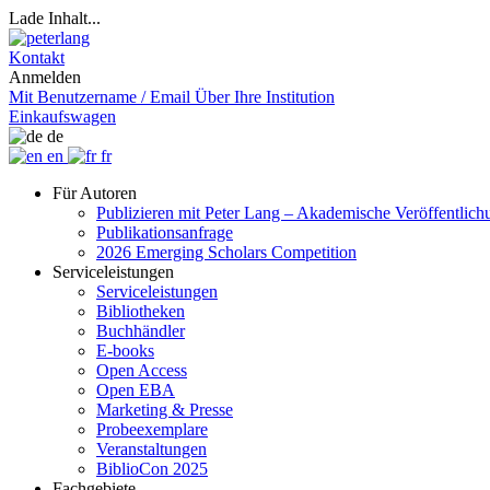
Lade Inhalt...
Kontakt
Anmelden
Mit Benutzername / Email
Über Ihre Institution
Einkaufswagen
de
en
fr
Für Autoren
Publizieren mit Peter Lang – Akademische Veröffentlic
Publikationsanfrage
2026 Emerging Scholars Competition
Serviceleistungen
Serviceleistungen
Bibliotheken
Buchhändler
E-books
Open Access
Open EBA
Marketing & Presse
Probeexemplare
Veranstaltungen
BiblioCon 2025
Fachgebiete