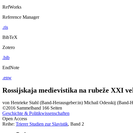
RefWorks
Reference Manager
.ris
BibTeX
Zotero
.bib
EndNote
.enw
Rossijskaja medievistika na rubeže XXI v
von
Henrieke Stahl (Band-Herausgeber:in)
Michail Odesskij (Band-H
©2016
Sammelband
166 Seiten
Geschichte & Politikwissenschaften
Open Access
Reihe:
Trierer Studien zur Slavistik
, Band 2