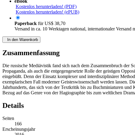
eBook
Kostenlos herunterladen! (PDF)
Kostenlos herunterladen! (ePUB)
Paperback
für
US$ 38,70
Versand in ca. 10 Werktagen national, internationaler Versand 
In den Warenkorb
Zusammenfassung
Die russische Mediävistik fand sich nach dem Zusammenbruch der Sowj
Propaganda, als auch die entgegengesetzte Rolle der geistigen Opposit
eingebüßt. Denn der Einsatz komplexer und interdisziplinärer Method
exemplarischen Fall moderner Geisteswissenschaft werden lassen. Die 
Jahrhunderts, das sich von der Textkritik bis zu Buchminiaturen und
Bezug auf das Genre von der Hagiographie bis zum weltlichen Drama 
Details
Seiten
166
Erscheinungsjahr
2016