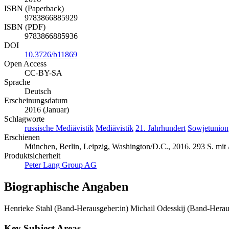
ISBN (Paperback)
9783866885929
ISBN (PDF)
9783866885936
DOI
10.3726/b11869
Open Access
CC-BY-SA
Sprache
Deutsch
Erscheinungsdatum
2016 (Januar)
Schlagworte
russische Mediävistik
Mediävistik
21. Jahrhundert
Sowjetunion
Erschienen
München, Berlin, Leipzig, Washington/D.C., 2016. 293 S. mit
Produktsicherheit
Peter Lang Group AG
Biographische Angaben
Henrieke Stahl (Band-Herausgeber:in)
Michail Odesskij (Band-Herau
Key Subject Areas