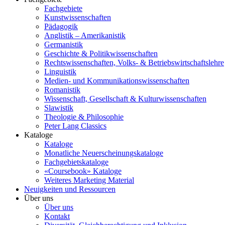
Fachgebiete
Kunstwissenschaften
Pädagogik
Anglistik – Amerikanistik
Germanistik
Geschichte & Politikwissenschaften
Rechtswissenschaften, Volks- & Betriebswirtschaftslehre
Linguistik
Medien- und Kommunikationswissenschaften
Romanistik
Wissenschaft, Gesellschaft & Kulturwissenschaften
Slawistik
Theologie & Philosophie
Peter Lang Classics
Kataloge
Kataloge
Monatliche Neuerscheinungskataloge
Fachgebietskataloge
«Coursebook» Kataloge
Weiteres Marketing Material
Neuigkeiten und Ressourcen
Über uns
Über uns
Kontakt