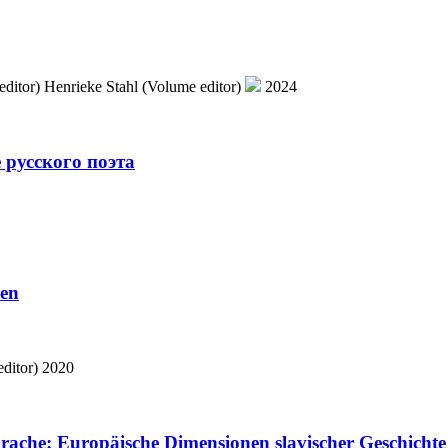
ditor)
Henrieke Stahl (Volume editor)
2024
 русского поэта
hen
ditor)
2020
ache: Europäische Dimensionen slavischer Geschichte