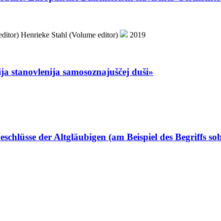
ditor)
Henrieke Stahl (Volume editor)
2019
ja stanovlenija samosoznajuščej duši»
chlüsse der Altgläubigen (am Beispiel des Begriffs so