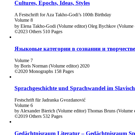
Cultures, Epochs, Ideas, Styles
A Festschrift for Aza Takho-Godi’s 100th Birthday
Volume 8
by
Elena Takho-Godi (Volume editor)
Oleg Bychkov (Volume e
©2023
Others
510 Pages
Языковые категории в сознании и творчестве
Volume 7
by
Boris Norman (Volume editor)
2020
©2020
Monographs
158 Pages
Sprachgeschichte und Sprachwandel im Slavisc
Festschrift für Jadranka Gvozdanović
Volume 6
by
Alexander Bierich (Volume editor)
Thomas Bruns (Volume e
©2019
Others
532 Pages
Gedächtnisraum Literatur – Gedächtnisraum Spr