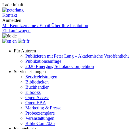
Lade Inhalt...
Kontakt
Anmelden
Mit Benutzername / Email
Über Ihre Institution
Einkaufswagen
de
en
fr
Für Autoren
Publizieren mit Peter Lang – Akademische Veröffentlic
Publikationsanfrage
2026 Emerging Scholars Competition
Serviceleistungen
Serviceleistungen
Bibliotheken
Buchhändler
E-books
Open Access
Open EBA
Marketing & Presse
Probeexemplare
Veranstaltungen
BiblioCon 2025
Fachgebiete