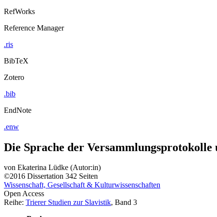
RefWorks
Reference Manager
.ris
BibTeX
Zotero
.bib
EndNote
.enw
Die Sprache der Versammlungsprotokolle un
von
Ekaterina Lüdke (Autor:in)
©2016
Dissertation
342 Seiten
Wissenschaft, Gesellschaft & Kulturwissenschaften
Open Access
Reihe:
Trierer Studien zur Slavistik
, Band 3