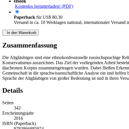
eBook
Kostenlos herunterladen! (PDF)
Paperback
für
US$ 80,30
Versand in ca. 10 Werktagen national, internationaler Versand 
In den Warenkorb
Zusammenfassung
Die Altgläubigen sind eine ethnokonfessionelle russischsprachige Re
Konservatismus auszeichnet. Das Ziel der vorliegenden Arbeit besteh
diachronen Korpus zusammengetragen wurden. Dabei fließen Erkenntni
Gemeinschaft in die sprachwissenschaftliche Analyse ein und helfen 
Sprache der Altgläubigen von großer Bedeutung ist und in ihren Ve
Details
Seiten
342
Erscheinungsjahr
2016
ISBN (Paperback)
9783866885974