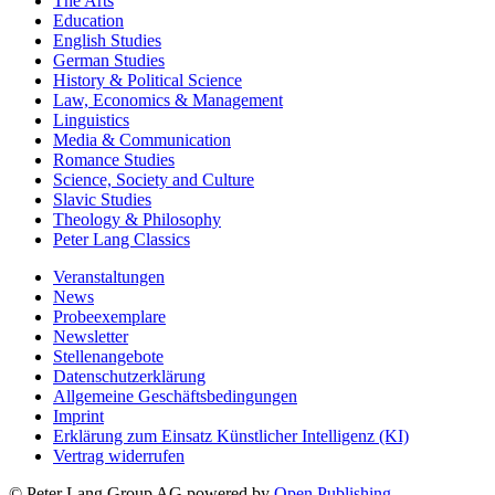
The Arts
Education
English Studies
German Studies
History & Political Science
Law, Economics & Management
Linguistics
Media & Communication
Romance Studies
Science, Society and Culture
Slavic Studies
Theology & Philosophy
Peter Lang Classics
Veranstaltungen
News
Probeexemplare
Newsletter
Stellenangebote
Datenschutzerklärung
Allgemeine Geschäftsbedingungen
Imprint
Erklärung zum Einsatz Künstlicher Intelligenz (KI)
Vertrag widerrufen
© Peter Lang Group AG
powered by
Open Publishing