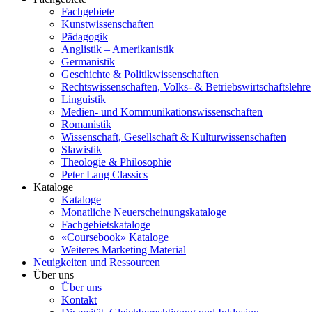
Fachgebiete
Kunstwissenschaften
Pädagogik
Anglistik – Amerikanistik
Germanistik
Geschichte & Politikwissenschaften
Rechtswissenschaften, Volks- & Betriebswirtschaftslehre
Linguistik
Medien- und Kommunikationswissenschaften
Romanistik
Wissenschaft, Gesellschaft & Kulturwissenschaften
Slawistik
Theologie & Philosophie
Peter Lang Classics
Kataloge
Kataloge
Monatliche Neuerscheinungskataloge
Fachgebietskataloge
«Coursebook» Kataloge
Weiteres Marketing Material
Neuigkeiten und Ressourcen
Über uns
Über uns
Kontakt