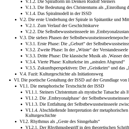
V.1.2. Die Spiralform im Denken Rudolf Steiners
V.1.3. Die Bedeutung des Christentums als „Einrollung 
V.1.4. Das Spiralmodell in der ISSD
V.2. Die erste Umdrehung der Spirale in Spätantike und Mitt
V.2.1. Zum Verlauf der Geschichtskurve
V.2.2. Die Selbstbewusstseinsseele im ‚Embryonalzustan
V.3. Die sieben Phasen der Selbstbewusstseinsseelenepoch
V.3.1. Erste Phase: Die „Geburt“ der Selbstbewusstseins
V.3.2. Zweite Phase: In der „Wüste“ der Verstandesseele
V.3.3. Dritte Phase: Die klassische Musik als ‚Wasser de
V.3.4. Vierte Phase: Kulturkrise im „astralen Abgrund“
V.3.5. Zukunftsperspektiven: Der „Geistkeim“ und das „
V.4. Fazit: Kulturgeschichte als Initiationsweg
VI. Die poetische Gestaltung der ISSD auf der Grundlage von
VI.1. Die metaphorische Textschicht der ISSD
VI.1.1. Steiners Christentum als mystische Tatsache als H
VI.1.2. Die ‚Embryonalphase‘ der Selbstbewusstseinsseel
VI.1.3. Die Entfaltung der Selbstbewusstseinsseele zwis
VI.1.4. Abschließende Interpretation der metaphorischen 
Kulturgeschichte
VI.2. Rhythmus als „Geste des Sinngehalts“
VI.2.1. Der Rhythmusbegriff in den theoretischen Schrift