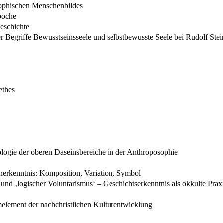
sophischen Menschenbildes
epoche
geschichte
der Begriffe Bewusstseinsseele und selbstbewusste Seele bei Rudolf Stei
ethes
ologie der oberen Daseinsbereiche in der Anthroposophie
D
enerkenntnis: Komposition, Variation, Symbol
 und ‚logischer Voluntarismus‘ – Geschichtserkenntnis als okkulte Prax
melement der nachchristlichen Kulturentwicklung