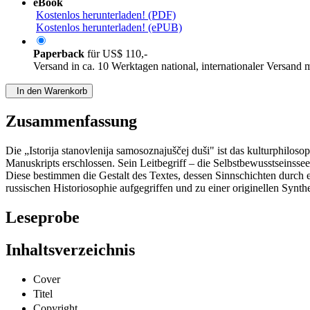
eBook
Kostenlos herunterladen! (PDF)
Kostenlos herunterladen! (ePUB)
Paperback
für
US$ 110,-
Versand in ca. 10 Werktagen national, internationaler Versand 
In den Warenkorb
Zusammenfassung
Die „Istorija stanovlenija samosoznajuščej duši" ist das kulturphilos
Manuskripts erschlossen. Sein Leitbegriff – die Selbstbewusstseinsse
Diese bestimmen die Gestalt des Textes, dessen Sinnschichten durch 
russischen Historiosophie aufgegriffen und zu einer originellen Synt
Leseprobe
Inhaltsverzeichnis
Cover
Titel
Copyright