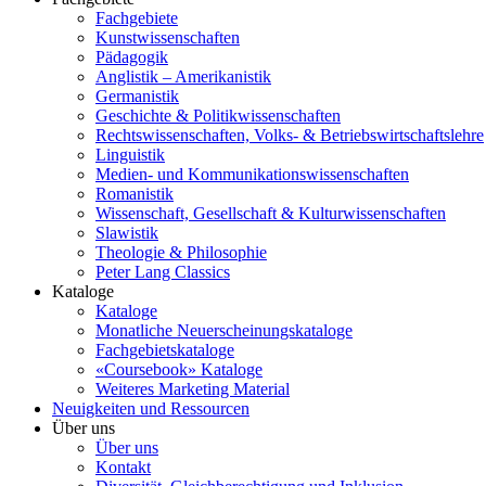
Fachgebiete
Kunstwissenschaften
Pädagogik
Anglistik – Amerikanistik
Germanistik
Geschichte & Politikwissenschaften
Rechtswissenschaften, Volks- & Betriebswirtschaftslehre
Linguistik
Medien- und Kommunikationswissenschaften
Romanistik
Wissenschaft, Gesellschaft & Kulturwissenschaften
Slawistik
Theologie & Philosophie
Peter Lang Classics
Kataloge
Kataloge
Monatliche Neuerscheinungskataloge
Fachgebietskataloge
«Coursebook» Kataloge
Weiteres Marketing Material
Neuigkeiten und Ressourcen
Über uns
Über uns
Kontakt