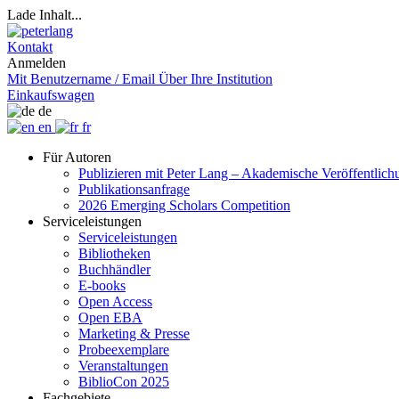
Lade Inhalt...
Kontakt
Anmelden
Mit Benutzername / Email
Über Ihre Institution
Einkaufswagen
de
en
fr
Für Autoren
Publizieren mit Peter Lang – Akademische Veröffentlic
Publikationsanfrage
2026 Emerging Scholars Competition
Serviceleistungen
Serviceleistungen
Bibliotheken
Buchhändler
E-books
Open Access
Open EBA
Marketing & Presse
Probeexemplare
Veranstaltungen
BiblioCon 2025
Fachgebiete