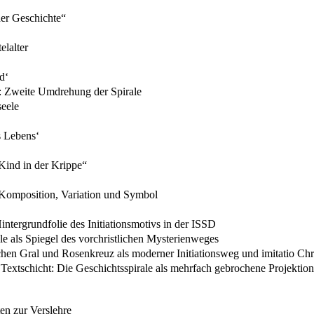
der Geschichte“
elalter
d‘
e: Zweite Umdrehung der Spirale
seele
s Lebens‘
Kind in der Krippe“
 Komposition, Variation und Symbol
intergrundfolie des Initiationsmotivs in der ISSD
e als Spiegel des vorchristlichen Mysterienweges
chen Gral und Rosenkreuz als moderner Initiationsweg und imitatio Chri
Textschicht: Die Geschichtsspirale als mehrfach gebrochene Projektion 
en zur Verslehre