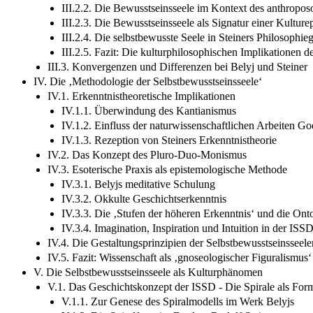
III.2.2. Die Bewusstseinsseele im Kontext des anthropo
III.2.3. Die Bewusstseinsseele als Signatur einer Kultur
III.2.4. Die selbstbewusste Seele in Steiners Philosophie
III.2.5. Fazit: Die kulturphilosophischen Implikationen 
III.3. Konvergenzen und Differenzen bei Belyj und Steiner
IV. Die ‚Methodologie der Selbstbewusstseinsseele‘
IV.1. Erkenntnistheoretische Implikationen
IV.1.1. Überwindung des Kantianismus
IV.1.2. Einfluss der naturwissenschaftlichen Arbeiten Go
IV.1.3. Rezeption von Steiners Erkenntnistheorie
IV.2. Das Konzept des Pluro-Duo-Monismus
IV.3. Esoterische Praxis als epistemologische Methode
IV.3.1. Belyjs meditative Schulung
IV.3.2. Okkulte Geschichtserkenntnis
IV.3.3. Die ‚Stufen der höheren Erkenntnis‘ und die Ont
IV.3.4. Imagination, Inspiration und Intuition in der ISS
IV.4. Die Gestaltungsprinzipien der Selbstbewusstseinsseel
IV.5. Fazit: Wissenschaft als ‚gnoseologischer Figuralismus‘
V. Die Selbstbewusstseinsseele als Kulturphänomen
V.1. Das Geschichtskonzept der ISSD - Die Spirale als For
V.1.1. Zur Genese des Spiralmodells im Werk Belyjs