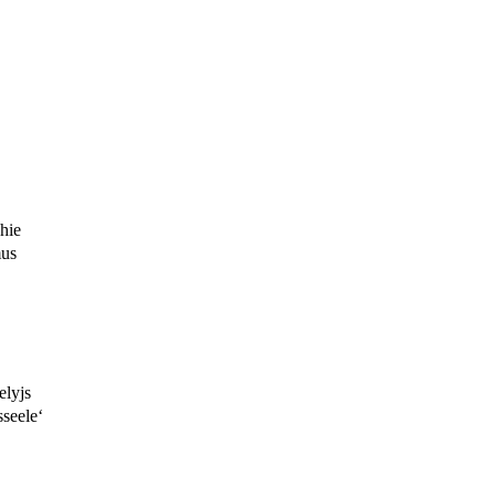
hie
mus
elyjs
sseele‘