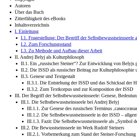
Autoren
Über das Buch
Zitierfähigkeit des eBooks
Inhaltsverzeichnis
I. Einleitung
I.1. Fragestellung: Der Begriff der Selbstbewusstseinssee
I.2. Zum Forschungsstand
I.3. Zu Methode und Aufbau dieser Arbeit
II. Andrej Belyj als Kulturphilosoph
II.1. Ein „russischer Steiner“? Zur Entwicklung von Belyj
II.2. Die ISSD als russischer Beitrag zur Kulturphilosoph
II.3. Genese und Textgestalt
II.3.1. Die Entstehung der ISSD und das Schicksal der H
II.3.2. Zum Textkorpus und zur Komposition der ISSD
III. Der Begriff der Selbstbewusstseinsseele: Genese, Bedeutu
III.1. Die Selbstbewusstseinsseele bei Andrej Belyj
III.1.1. Zur Genese des russischen Terminus ‚самосоз
III.1.2. Die Selbstbewusstseinsseele in der ISSD – allg
III.1.3. Fazit: Die Selbstbewusstseinsseele als „Symbol d
III.2. Die Bewusstseinsseele im Werk Rudolf Steiners
III.2.1. Vorbemerkung zum Stand der Steiner-Forschung