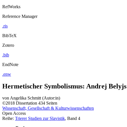
RefWorks
Reference Manager
.ris
BibTeX
Zotero
.bib
EndNote
.enw
Hermetischer Symbolismus: Andrej Belyjs «
von
Angelika Schmitt (Autor:in)
©2018
Dissertation
434 Seiten
Wissenschaft, Gesellschaft & Kulturwissenschaften
Open Access
Reihe:
Trierer Studien zur Slavistik
, Band 4