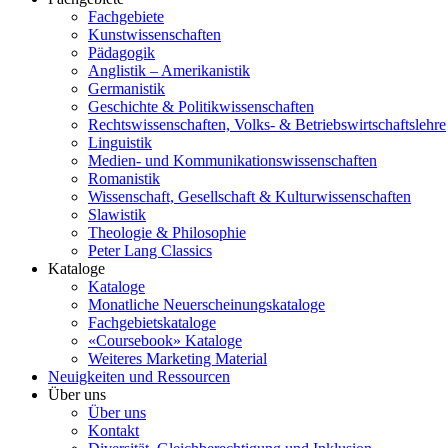
Fachgebiete
Kunstwissenschaften
Pädagogik
Anglistik – Amerikanistik
Germanistik
Geschichte & Politikwissenschaften
Rechtswissenschaften, Volks- & Betriebswirtschaftslehre
Linguistik
Medien- und Kommunikationswissenschaften
Romanistik
Wissenschaft, Gesellschaft & Kulturwissenschaften
Slawistik
Theologie & Philosophie
Peter Lang Classics
Kataloge
Kataloge
Monatliche Neuerscheinungskataloge
Fachgebietskataloge
«Coursebook» Kataloge
Weiteres Marketing Material
Neuigkeiten und Ressourcen
Über uns
Über uns
Kontakt