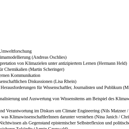
d Umweltforschung
limamodellierung (Andreas Oschlies)
retation von Klimazielen unter antizipiertem Lernen (Hermann Held)
für Chemikalien (Martin Scheringer)
xternen Kommunikation
enschaftlichen Diskussionen (Lisa Rhein)
Herausforderungen für Wissenschaftler, Journalisten und Publikum (M
onalisierung und Auswertung von Wissensitems am Beispiel des Klima
und Verantwortung im Diskurs um Climate Engineering (Nils Matzner /
was KlimawissenschaftlerInnen darunter verstehen (Nina Janich / Chri
ichtwissen als Gegenstand epistemischer Selbstreflexion und politisch
nsicherer Zukünfte (Armin Grunwald)