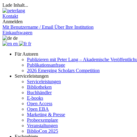
Lade Inhalt...
Kontakt
Anmelden
Mit Benutzername / Email
Über Ihre Institution
Einkaufswagen
de
en
fr
Für Autoren
Publizieren mit Peter Lang – Akademische Veröffentlic
Publikationsanfrage
2026 Emerging Scholars Competition
Serviceleistungen
Serviceleistungen
Bibliotheken
Buchhändler
E-books
Open Access
Open EBA
Marketing & Presse
Probeexemplare
Veranstaltungen
BiblioCon 2025
Fachgebiete