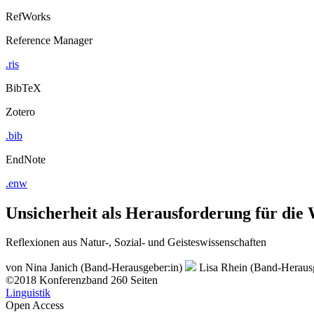
RefWorks
Reference Manager
.ris
BibTeX
Zotero
.bib
EndNote
.enw
Unsicherheit als Herausforderung für die 
Reflexionen aus Natur-, Sozial- und Geisteswissenschaften
von
Nina Janich (Band-Herausgeber:in)
Lisa Rhein (Band-Herausg
©2018
Konferenzband
260 Seiten
Linguistik
Open Access