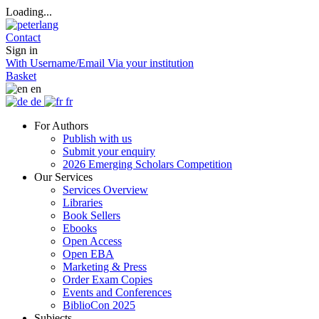
Loading...
Contact
Sign in
With Username/Email
Via your institution
Basket
en
de
fr
For Authors
Publish with us
Submit your enquiry
2026 Emerging Scholars Competition
Our Services
Services Overview
Libraries
Book Sellers
Ebooks
Open Access
Open EBA
Marketing & Press
Order Exam Copies
Events and Conferences
BiblioCon 2025
Subjects