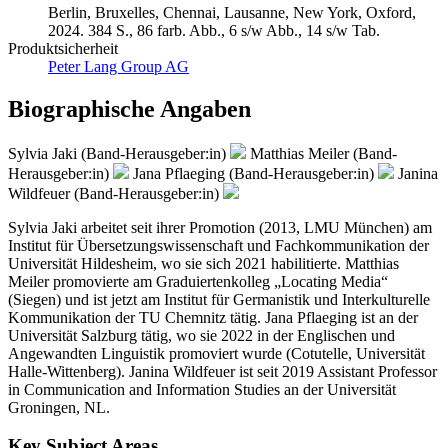
Berlin, Bruxelles, Chennai, Lausanne, New York, Oxford,
2024. 384 S., 86 farb. Abb., 6 s/w Abb., 14 s/w Tab.
Produktsicherheit
Peter Lang Group AG
Biographische Angaben
Sylvia Jaki (Band-Herausgeber:in)
Matthias Meiler (Band-
Herausgeber:in)
Jana Pflaeging (Band-Herausgeber:in)
Janina
Wildfeuer (Band-Herausgeber:in)
Sylvia Jaki arbeitet seit ihrer Promotion (2013, LMU München) am
Institut für Übersetzungswissenschaft und Fachkommunikation der
Universität Hildesheim, wo sie sich 2021 habilitierte. Matthias
Meiler promovierte am Graduiertenkolleg „Locating Media“
(Siegen) und ist jetzt am Institut für Germanistik und Interkulturelle
Kommunikation der TU Chemnitz tätig. Jana Pflaeging ist an der
Universität Salzburg tätig, wo sie 2022 in der Englischen und
Angewandten Linguistik promoviert wurde (Cotutelle, Universität
Halle-Wittenberg). Janina Wildfeuer ist seit 2019 Assistant Professor
in Communication and Information Studies an der Universität
Groningen, NL.
Key Subject Areas