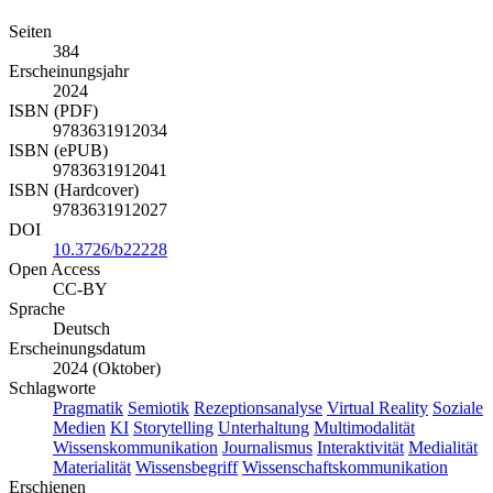
Seiten
384
Erscheinungsjahr
2024
ISBN (PDF)
9783631912034
ISBN (ePUB)
9783631912041
ISBN (Hardcover)
9783631912027
DOI
10.3726/b22228
Open Access
CC-BY
Sprache
Deutsch
Erscheinungsdatum
2024 (Oktober)
Schlagworte
Pragmatik
Semiotik
Rezeptionsanalyse
Virtual Reality
Soziale
Medien
KI
Storytelling
Unterhaltung
Multimodalität
Wissenskommunikation
Journalismus
Interaktivität
Medialität
Materialität
Wissensbegriff
Wissenschaftskommunikation
Erschienen