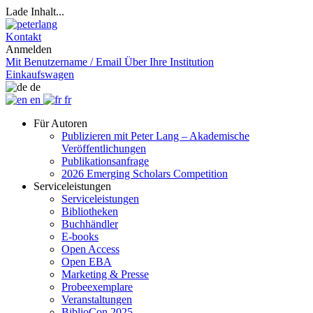
Lade Inhalt...
Kontakt
Anmelden
Mit Benutzername / Email
Über Ihre Institution
Einkaufswagen
de
en
fr
Für Autoren
Publizieren mit Peter Lang – Akademische
Veröffentlichungen
Publikationsanfrage
2026 Emerging Scholars Competition
Serviceleistungen
Serviceleistungen
Bibliotheken
Buchhändler
E-books
Open Access
Open EBA
Marketing & Presse
Probeexemplare
Veranstaltungen
BiblioCon 2025