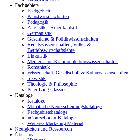
Fachgebiete
Fachgebiete
Kunstwissenschaften
Pädagogik
Anglistik – Amerikanistik
Germanistik
Geschichte & Politikwissenschaften
Rechtswissenschaften, Volks- &
Betriebswirtschaftslehre
Linguistik
Medien- und Kommunikationswissenschaften
Romanistik
Wissenschaft, Gesellschaft & Kulturwissenschaften
Slawistik
Theologie & Philosophie
Peter Lang Classics
Kataloge
Kataloge
Monatliche Neuerscheinungskataloge
Fachgebietskataloge
«Coursebook» Kataloge
Weiteres Marketing Material
Neuigkeiten und Ressourcen
Über uns