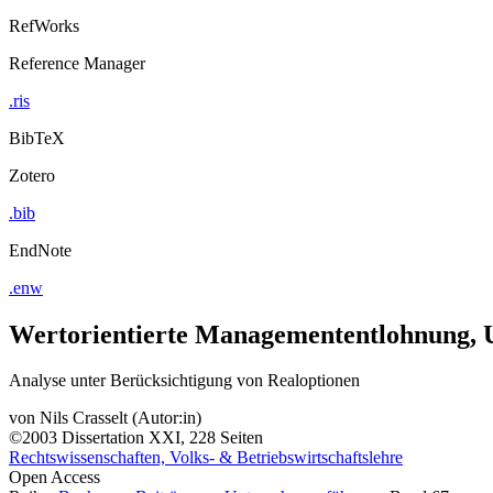
RefWorks
Reference Manager
.ris
BibTeX
Zotero
.bib
EndNote
.enw
Wertorientierte Managemententlohnung, 
Analyse unter Berücksichtigung von Realoptionen
von
Nils Crasselt (Autor:in)
©2003
Dissertation
XXI, 228 Seiten
Rechtswissenschaften, Volks- & Betriebswirtschaftslehre
Open Access