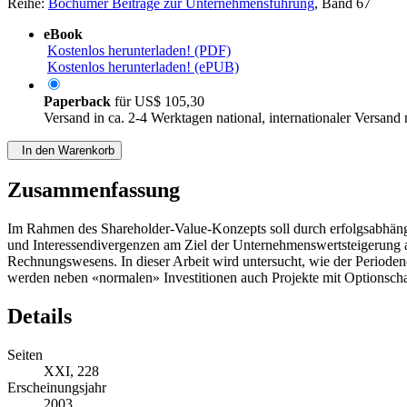
Reihe:
Bochumer Beiträge zur Unternehmensführung
, Band 67
eBook
Kostenlos herunterladen! (PDF)
Kostenlos herunterladen! (ePUB)
Paperback
für
US$ 105,30
Versand in ca. 2-4 Werktagen national, internationaler Versand
In den Warenkorb
Zusammenfassung
Im Rahmen des Shareholder-Value-Konzepts soll durch erfolgsabhäng
und Interessendivergenzen am Ziel der Unternehmenswertsteigerung 
Rechnungswesens. In dieser Arbeit wird untersucht, wie der Periodene
werden neben «normalen» Investitionen auch Projekte mit Optionschara
Details
Seiten
XXI, 228
Erscheinungsjahr
2003