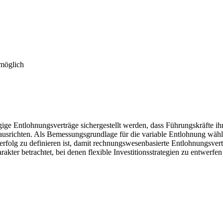
 möglich
ige Entlohnungsverträge sichergestellt werden, dass Führungskräfte i
ausrichten. Als Bemessungsgrundlage für die variable Entlohnung wäh
rfolg zu definieren ist, damit rechnungswesenbasierte Entlohnungsvertr
kter betrachtet, bei denen flexible Investitionsstrategien zu entwerfe