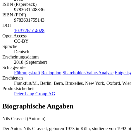
ISBN (Paperback)
9783631508336
ISBN (PDF)
9783631755143
DOI
10.3726/b14028
Open Access
CC-BY
Sprache
Deutsch
Erscheinungsdatum
2018 (September)
Schlagworte
Führungskraft
Realoption
Shareholder-Value-Analyse
Entgelts
Erschienen
Frankfurt/M., Berlin, Bern, Bruxelles, New York, Oxford, Wien
Produktsicherheit
Peter Lang Group AG
Biographische Angaben
Nils Crasselt (Autor:in)
Der Autor: Nils Crasselt, geboren 1973 in Köln, studierte von 1992 b