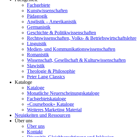
Fachgebiete
Kunstwissenschaften
Pädagogik
Anglistik – Amerikanistik
Germanistik
Geschichte & Politikwissenschaften
Rechtswissenschaften, Volks- & Betriebswirtschaftslehre
Linguistik
Medien- und Kommunikationswissenschaften
Romanistik
Wissenschaft, Gesellschaft & Kulturwissenschaften
Slawistik
Theologie & Philosophie
Peter Lang Classics
Kataloge
Kataloge
Monatliche Neuerscheinungskataloge
Fachgebietskataloge
«Coursebook» Kataloge
Weiteres Marketing Material
Neuigkeiten und Ressourcen
Über uns
Über uns
Kontakt