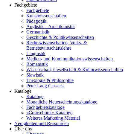
Fachgebiete
Fachgebiete
Kunstwissenschaften
Pädagogik
Anglistik – Amerikanistik
Germanistik
Geschichte & Politikwissenschaften
Rechtswissenschaften, Volks- &
Betriebswirtschaftslehre
Linguistik
Medien- und Kommunikationswissenschaften
Romanistik
Wissenschaft, Gesellschaft & Kulturwissenschaften
Slawistik
Theologie & Philosophie
Peter Lang Classics
Kataloge
Kataloge
Monatliche Neuerscheinungskataloge
Fachgebietskataloge
«Coursebook» Kataloge
Weiteres Marketing Material
Neuigkeiten und Ressourcen
Über uns