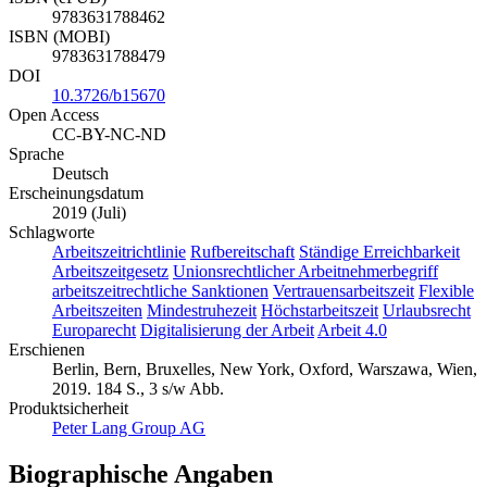
9783631788462
ISBN (MOBI)
9783631788479
DOI
10.3726/b15670
Open Access
CC-BY-NC-ND
Sprache
Deutsch
Erscheinungsdatum
2019 (Juli)
Schlagworte
Arbeitszeitrichtlinie
Rufbereitschaft
Ständige Erreichbarkeit
Arbeitszeitgesetz
Unionsrechtlicher Arbeitnehmerbegriff
arbeitszeitrechtliche Sanktionen
Vertrauensarbeitszeit
Flexible
Arbeitszeiten
Mindestruhezeit
Höchstarbeitszeit
Urlaubsrecht
Europarecht
Digitalisierung der Arbeit
Arbeit 4.0
Erschienen
Berlin, Bern, Bruxelles, New York, Oxford, Warszawa, Wien,
2019. 184 S., 3 s/w Abb.
Produktsicherheit
Peter Lang Group AG
Biographische Angaben