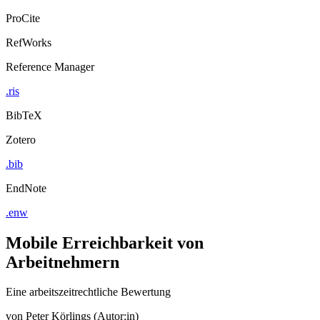
ProCite
RefWorks
Reference Manager
.ris
BibTeX
Zotero
.bib
EndNote
.enw
Mobile Erreichbarkeit von
Arbeitnehmern
Eine arbeitszeitrechtliche Bewertung
von
Peter Körlings (Autor:in)