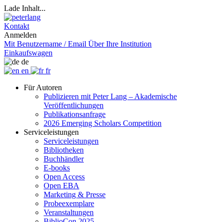
Lade Inhalt...
Kontakt
Anmelden
Mit Benutzername / Email
Über Ihre Institution
Einkaufswagen
de
en
fr
Für Autoren
Publizieren mit Peter Lang – Akademische
Veröffentlichungen
Publikationsanfrage
2026 Emerging Scholars Competition
Serviceleistungen
Serviceleistungen
Bibliotheken
Buchhändler
E-books
Open Access
Open EBA
Marketing & Presse
Probeexemplare
Veranstaltungen
BiblioCon 2025