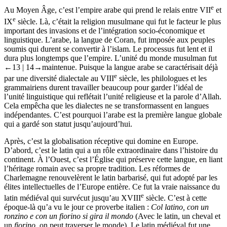
e
Au Moyen Âge, c’est l’empire arabe qui prend le relais entre VII
et
e
IX
siècle. Là, c’était la religion musulmane qui fut le facteur le plus
important des invasions et de l’intégration socio-économique et
linguistique. L’arabe, la langue de Coran, fut imposée aux peuples
soumis qui durent se convertir à l’islam. Le processus fut lent et il
dura plus longtemps que l’empire. L’unité du monde musulman fut
←13 | 14→
maintenue. Puisque la langue arabe se caractérisait déjà
e
par une diversité dialectale au VIII
siècle, les philologues et les
grammairiens durent travailler beaucoup pour garder l’idéal de
l’unité linguistique qui reflétait l’unité religieuse et la parole d’Allah.
Cela empêcha que les dialectes ne se transformassent en langues
indépendantes. C’est pourquoi l’arabe est la première langue globale
qui a gardé son statut jusqu’aujourd’hui.
Après, c’est la globalisation réceptive qui domine en Europe.
D’abord, c’est le latin qui a un rôle extraordinaire dans l’histoire du
continent. À l’Ouest, c’est l’Église qui préserve cette langue, en liant
l’héritage romain avec sa propre tradition. Les réformes de
Charlemagne renouvelèrent le latin barbarisé, qui fut adopté par les
élites intellectuelles de l’Europe entière. Ce fut la vraie naissance du
e
latin médiéval qui survécut jusqu’au XVIII
siècle. C’est à cette
époque-là qu’a vu le jour ce proverbe italien :
Col latino, con un
ronzino e con un fiorino si gira il mondo
(Avec le latin, un cheval et
un
fiorino
, on peut traverser le monde). Le latin médiéval fut une