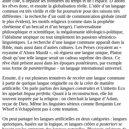
autre côté, il dépasse les frontières du temps et de l’espace. D’abord
les rêves donc, et ensuite la globalisation réelle. L’idée d’un langage
commun est très vieille et elle fut poursuivie pour des raisons très
différentes : la recherche d’un outil de communication globale (motif
le plus évident), les motifs religieux (comme dans la prophétie
chrétienne d’un bercail et d’un berger), l’universalisme
philosophique et scientifique, la mégalomanie idéologico-politique,
l’idéalisme utopique ou tout simplement les passions sémiotico-
linguistiques. La recherche d’une langue commune apparaît dans la
Bible, mais aussi dans d’autres cultures. Les Perses croyaient au «
royaume d’Ahura Mazdā », où règnera une langue unique, Platon
disait qu’une telle langue serait un cadeau suprême des dieux. Ce
rêve était présent aussi dans les époques postérieures, par exemple
sous forme de
paninterlingua
– un langage international universel.
Ensuite, il y eut plusieurs tentatives de recréer une langue commune
à partir de quelque langue originelle ou de la créer de manière
artificielle. On parle parfois des
langues construites
et Umberto Eco
les appelait
lingua perfetta
. Quant à la reconstruction, elle fut
souvent inspirée par la religion : on cherchait la langue d’Adam,
reçue de Dieu. Même les linguistes sérieux comme Benjamin Lee
Whorf n’échappèrent pas à cette tentation.
On peut partager les langues artificielles en deux catégories : langues
aprioriques, basées sur la logique, et langues créées
a posteriori se