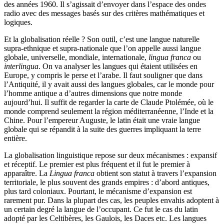
des années 1960. Il s’agissait d’envoyer dans l’espace des ondes
radio avec des messages basés sur des critères mathématiques et
logiques.
Et la globalisation réelle ? Son outil, c’est une langue naturelle
supra-ethnique et supra-nationale que l’on appelle aussi langue
globale, universelle, mondiale, internationale,
lingua franca
ou
interlingua
. On va analyser les langues qui étaient utilisées en
Europe, y compris le perse et l’arabe. Il faut souligner que dans
l’Antiquité, il y avait aussi des langues globales, car le monde pour
l’homme antique a d’autres dimensions que notre monde
aujourd’hui. Il suffit de regarder la carte de Claude Ptolémée, où le
monde comprend seulement la région méditerranéenne, l’Inde et la
Chine. Pour l’empereur Auguste, le latin était une vraie langue
globale qui se répandit à la suite des guerres impliquant la terre
entière.
La globalisation linguistique repose sur deux mécanismes : expansif
et réceptif. Le premier est plus fréquent et il fut le premier à
apparaître. La
Lingua franca
obtient son statut à travers l’expansion
territoriale, le plus souvent des grands empires : d’abord antiques,
plus tard coloniaux. Pourtant, le mécanisme d’expansion est
rarement pur. Dans la plupart des cas, les peuples envahis adoptent à
un certain degré la langue de l’occupant. Ce fut le cas du latin
adopté par les Celtibères, les Gaulois, les Daces etc. Les langues