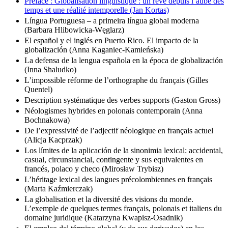
Préface : Globalisation linguistique : un rêve depuis l’aube des
temps et une réalité intemporelle (Jan Kortas)
Língua Portuguesa – a primeira língua global moderna
(Barbara Hlibowicka-Węglarz)
El español y el inglés en Puerto Rico. El impacto de la
globalización (Anna Kaganiec-Kamieńska)
La defensa de la lengua española en la época de globalización
(Inna Shaludko)
L’impossible réforme de l’orthographe du français (Gilles
Quentel)
Description systématique des verbes supports (Gaston Gross)
Néologismes hybrides en polonais contemporain (Anna
Bochnakowa)
De l’expressivité de l’adjectif néologique en français actuel
(Alicja Kacprzak)
Los límites de la aplicación de la sinonimia lexical: accidental,
casual, circunstancial, contingente y sus equivalentes en
francés, polaco y checo (Mirosław Trybisz)
L’héritage lexical des langues précolombiennes en français
(Marta Kaźmierczak)
La globalisation et la diversité des visions du monde.
L’exemple de quelques termes français, polonais et italiens du
domaine juridique (Katarzyna Kwapisz-Osadnik)