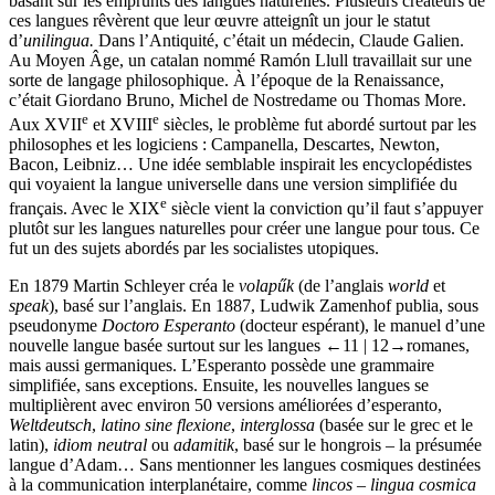
basant sur les emprunts des langues naturelles. Plusieurs créateurs de
ces langues rêvèrent que leur œuvre atteignît un jour le statut
d’
unilingua.
Dans l’Antiquité, c’était un médecin, Claude Galien.
Au Moyen Âge, un catalan nommé Ramón Llull travaillait sur une
sorte de langage philosophique. À l’époque de la Renaissance,
c’était Giordano Bruno, Michel de Nostredame ou Thomas More.
e
e
Aux XVII
et XVIII
siècles, le problème fut abordé surtout par les
philosophes et les logiciens : Campanella, Descartes, Newton,
Bacon, Leibniz… Une idée semblable inspirait les encyclopédistes
qui voyaient la langue universelle dans une version simplifiée du
e
français. Avec le XIX
siècle vient la conviction qu’il faut s’appuyer
plutôt sur les langues naturelles pour créer une langue pour tous. Ce
fut un des sujets abordés par les socialistes utopiques.
En 1879 Martin Schleyer créa le
volapűk
(de l’anglais
world
et
speak
), basé sur l’anglais. En 1887, Ludwik Zamenhof publia, sous
pseudonyme
Doctoro Esperanto
(docteur espérant), le manuel d’une
nouvelle langue basée surtout sur les langues
←11 | 12→
romanes,
mais aussi germaniques. L’Esperanto possède une grammaire
simplifiée, sans exceptions. Ensuite, les nouvelles langues se
multiplièrent avec environ 50 versions améliorées d’esperanto,
Weltdeutsch
,
latino sine flexione
,
interglossa
(basée sur le grec et le
latin),
idiom neutral
ou
adamitik
, basé sur le hongrois – la présumée
langue d’Adam… Sans mentionner les langues cosmiques destinées
à la communication interplanétaire, comme
lincos
–
lingua cosmica