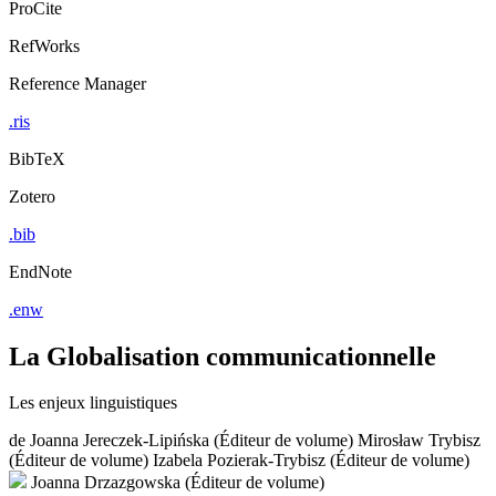
ProCite
RefWorks
Reference Manager
.ris
BibTeX
Zotero
.bib
EndNote
.enw
La Globalisation communicationnelle
Les enjeux linguistiques
de
Joanna Jereczek-Lipińska (Éditeur de volume)
Mirosław Trybisz
(Éditeur de volume)
Izabela Pozierak-Trybisz (Éditeur de volume)
Joanna Drzazgowska (Éditeur de volume)