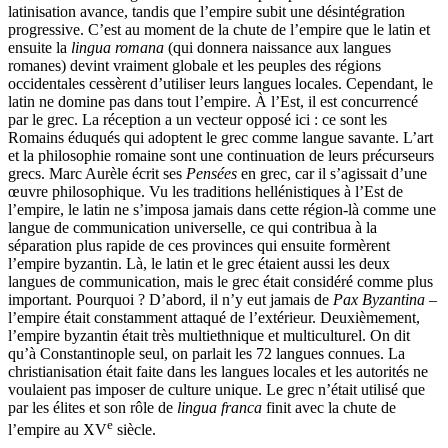
latinisation avance, tandis que l’empire subit une désintégration
progressive. C’est au moment de la chute de l’empire que le latin et
ensuite la
lingua romana
(qui donnera naissance aux langues
romanes) devint vraiment globale et les peuples des régions
occidentales cessèrent d’utiliser leurs langues locales. Cependant, le
latin ne domine pas dans tout l’empire. À l’Est, il est concurrencé
par le grec. La réception a un vecteur opposé ici : ce sont les
Romains éduqués qui adoptent le grec comme langue savante. L’art
et la philosophie romaine sont une continuation de leurs précurseurs
grecs. Marc Aurèle écrit ses
Pensées
en grec, car il s’agissait d’une
œuvre philosophique. Vu les traditions hellénistiques à l’Est de
l’empire, le latin ne s’imposa jamais dans cette région-là comme une
langue de communication universelle, ce qui contribua à la
séparation plus rapide de ces provinces qui ensuite formèrent
l’empire byzantin. Là, le latin et le grec étaient aussi les deux
langues de communication, mais le grec était considéré comme plus
important. Pourquoi ? D’abord, il n’y eut jamais de
Pax Byzantina
–
l’empire était constamment attaqué de l’extérieur. Deuxièmement,
l’empire byzantin était très multiethnique et multiculturel. On dit
qu’à Constantinople seul, on parlait les 72 langues connues. La
christianisation était faite dans les langues locales et les autorités ne
voulaient pas imposer de culture unique. Le grec n’était utilisé que
par les élites et son rôle de
lingua franca
finit avec la chute de
e
l’empire au XV
siècle.