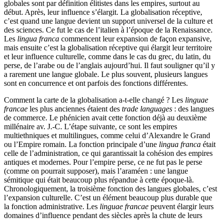
globales sont par définition élitistes dans les empires, surtout au
début. Après, leur influence s’élargit. La globalisation réceptive,
c’est quand une langue devient un support universel de la culture et
des sciences. Ce fut le cas de l’italien à l’époque de la Renaissance.
Les
lingua franca
commencent leur expansion de façon expansive,
mais ensuite c’est la globalisation réceptive qui élargit leur territoire
et leur influence culturelle, comme dans le cas du grec, du latin, du
perse, de l’arabe ou de l’anglais aujourd’hui. Il faut souligner qu’il y
a rarement une langue globale. Le plus souvent, plusieurs langues
sont en concurrence et ont parfois des fonctions différentes.
Comment la carte de la globalisation a-t-elle changé ? Les
linguae
francae
les plus anciennes étaient des
trade languages
: des langues
de commerce. Le phénicien avait cette fonction déjà au deuxième
millénaire av. J.-C. L’étape suivante, ce sont les empires
multiethniques et multilingues, comme celui d’Alexandre le Grand
ou l’Empire romain. La fonction principale d’une
lingua franca
était
celle de l’administration, ce qui garantissait la cohésion des empires
antiques et modernes. Pour l’empire perse, ce ne fut pas le perse
(comme on pourrait supposer), mais l’araméen : une langue
sémitique qui était beaucoup plus répandue à cette époque-là.
Chronologiquement, la troisième fonction des langues globales, c’est
l’expansion culturelle. C’est un élément beaucoup plus durable que
la fonction administrative. Les
linguae francae
peuvent élargir leurs
domaines d’influence pendant des siècles après la chute de leurs