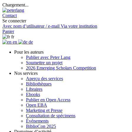
Chargement...
Contact
Se connecter
Avec nom d’utilisateur / e-mail
Via votre institution
Panier
fr
en
de
Pour les auteurs
Publier avec Peter Lang
Soumettre un projet
2026 Emerging Scholars Competition
Nos services
Aperçu des services
Bibliothèques
Libraires
Ebooks
Publier en Open Access
Open EBA
Marketing et Presse
Consultation de spécimens
Événements
BiblioCon 2025
Domaines d’activité