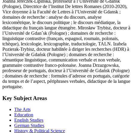
Joanna Jereczek-Lipińska, professeur à l’Université de Gdańsk
(Pologne), Directrice de l’Institut De lettres Romanes (2010-2020),
Vice doyenne à la Faculté de Lettres à l’Université de Gdansk ;
domaines de recherche : analyse du discours, analyse
lexicométrique, le discours politique ; le discours médiatique, la
didactique du français langue étrangère. Mirosław Trybisz, docteur à
l’Université de Gdan´sk (Pologne) ; domaines de recherche :
linguistique contrastive (français, espagnol, roumain, polonais,
tchèque), lexicologie, lexicographie, traductologie, TALN. Izabela
Pozierak-Trybisz, docteur habilitée à diriger les recherches (HDR) à
l’Université de Gdańsk (Pologne) ; domaines de recherche :
sémantique linguistique, communication verbale et non verbale,
grammaire contrastive franco-polonaise. Joanna Drzazgowska,
professeur de portugais, docteur à l’Université de Gdańsk (Pologne)
; domaines de recherche : formules d’adresse en portugais, catégorie
du temps et de l’aspect, périphrases verbales, didactique de la langue
portugaise.
Key Subject Areas
The Arts
Education
English Studies
German Studies
History & Political Science