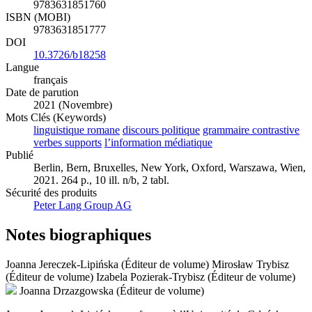
9783631851760
ISBN (MOBI)
9783631851777
DOI
10.3726/b18258
Langue
français
Date de parution
2021 (Novembre)
Mots Clés (Keywords)
linguistique romane
discours politique
grammaire contrastive
verbes supports
l’information médiatique
Publié
Berlin, Bern, Bruxelles, New York, Oxford, Warszawa, Wien,
2021. 264 p., 10 ill. n/b, 2 tabl.
Sécurité des produits
Peter Lang Group AG
Notes biographiques
Joanna Jereczek-Lipińska (Éditeur de volume)
Mirosław Trybisz
(Éditeur de volume)
Izabela Pozierak-Trybisz (Éditeur de volume)
Joanna Drzazgowska (Éditeur de volume)