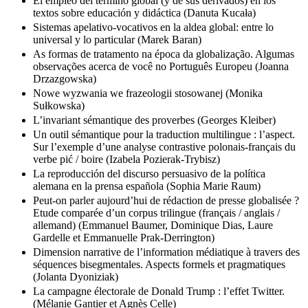
El empleo del término global (y de sus derivados) en los
textos sobre educación y didáctica (Danuta Kucała)
Sistemas apelativo-vocativos en la aldea global: entre lo
universal y lo particular (Marek Baran)
As formas de tratamento na época da globalização. Algumas
observações acerca de você no Português Europeu (Joanna
Drzazgowska)
Nowe wyzwania we frazeologii stosowanej (Monika
Sułkowska)
L’invariant sémantique des proverbes (Georges Kleiber)
Un outil sémantique pour la traduction multilingue : l’aspect.
Sur l’exemple d’une analyse contrastive polonais-français du
verbe pić / boire (Izabela Pozierak-Trybisz)
La reproducción del discurso persuasivo de la política
alemana en la prensa española (Sophia Marie Raum)
Peut-on parler aujourd’hui de rédaction de presse globalisée ?
Etude comparée d’un corpus trilingue (français / anglais /
allemand) (Emmanuel Baumer, Dominique Dias, Laure
Gardelle et Emmanuelle Prak-Derrington)
Dimension narrative de l’information médiatique à travers des
séquences bisegmentales. Aspects formels et pragmatiques
(Jolanta Dyoniziak)
La campagne électorale de Donald Trump : l’effet Twitter.
(Mélanie Gantier et Agnès Celle)