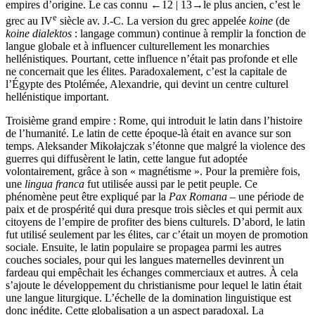
empires d’origine. Le cas connu
←12 | 13→
le plus ancien, c’est le
e
grec au IV
siècle av. J.-C. La version du grec appelée
koine
(de
koine dialektos
: langage commun) continue à remplir la fonction de
langue globale et à influencer culturellement les monarchies
hellénistiques. Pourtant, cette influence n’était pas profonde et elle
ne concernait que les élites. Paradoxalement, c’est la capitale de
l’Égypte des Ptolémée, Alexandrie, qui devint un centre culturel
hellénistique important.
Troisième grand empire : Rome, qui introduit le latin dans l’histoire
de l’humanité. Le latin de cette époque-là était en avance sur son
temps. Aleksander Mikołajczak s’étonne que malgré la violence des
guerres qui diffusèrent le latin, cette langue fut adoptée
volontairement, grâce à son « magnétisme ». Pour la première fois,
une
lingua franca
fut utilisée aussi par le petit peuple. Ce
phénomène peut être expliqué par la
Pax Romana
– une période de
paix et de prospérité qui dura presque trois siècles et qui permit aux
citoyens de l’empire de profiter des biens culturels. D’abord, le latin
fut utilisé seulement par les élites, car c’était un moyen de promotion
sociale. Ensuite, le latin populaire se propagea parmi les autres
couches sociales, pour qui les langues maternelles devinrent un
fardeau qui empêchait les échanges commerciaux et autres. À cela
s’ajoute le développement du christianisme pour lequel le latin était
une langue liturgique. L’échelle de la domination linguistique est
donc inédite. Cette globalisation a un aspect paradoxal. La