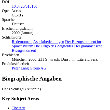
DOI
10.3726/b13180
Open Access
CC-BY
Sprache
Deutsch
Erscheinungsdatum
2000 (Januar)
Schlagworte
Redemoment
Aspektbedeutungen
Der Bezugsmoment im
Sprachsystem
Die Origo des Zeigfeldes
Der grammatische
Bezugsmoment
Erschienen
München, 2000. 231 S., graph. Darst., m. Literaturverz.
Produktsicherheit
Peter Lang Group AG
Biographische Angaben
Hans Schlegel (Autor:in)
Key Subject Areas
The Arts