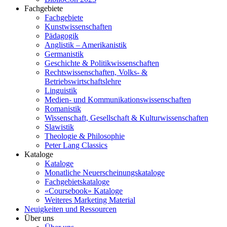
Fachgebiete
Fachgebiete
Kunstwissenschaften
Pädagogik
Anglistik – Amerikanistik
Germanistik
Geschichte & Politikwissenschaften
Rechtswissenschaften, Volks- &
Betriebswirtschaftslehre
Linguistik
Medien- und Kommunikationswissenschaften
Romanistik
Wissenschaft, Gesellschaft & Kulturwissenschaften
Slawistik
Theologie & Philosophie
Peter Lang Classics
Kataloge
Kataloge
Monatliche Neuerscheinungskataloge
Fachgebietskataloge
«Coursebook» Kataloge
Weiteres Marketing Material
Neuigkeiten und Ressourcen
Über uns