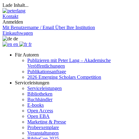
Lade Inhalt...
Kontakt
Anmelden
Mit Benutzername / Email
Über Ihre Institution
Einkaufswagen
de
en
fr
Für Autoren
Publizieren mit Peter Lang – Akademische
Veröffentlichungen
Publikationsanfrage
2026 Emerging Scholars Competition
Serviceleistungen
Serviceleistungen
Bibliotheken
Buchhändler
E-books
Open Access
Open EBA
Marketing & Presse
Probeexemplare
Veranstaltungen
BiblioCon 2025