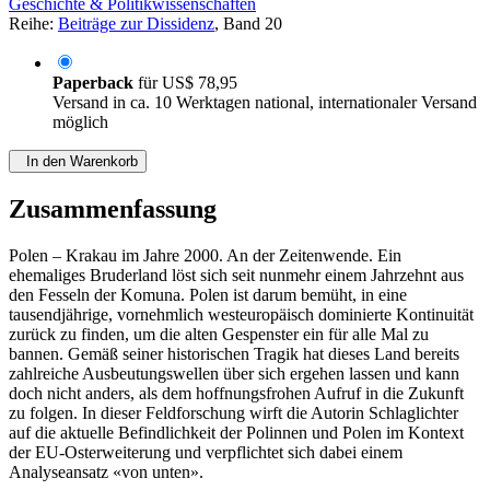
Geschichte & Politikwissenschaften
Reihe:
Beiträge zur Dissidenz
, Band 20
Paperback
für
US$ 78,95
Versand in ca. 10 Werktagen national, internationaler Versand
möglich
In den Warenkorb
Zusammenfassung
Polen – Krakau im Jahre 2000. An der Zeitenwende. Ein
ehemaliges Bruderland löst sich seit nunmehr einem Jahrzehnt aus
den Fesseln der Komuna. Polen ist darum bemüht, in eine
tausendjährige, vornehmlich westeuropäisch dominierte Kontinuität
zurück zu finden, um die alten Gespenster ein für alle Mal zu
bannen. Gemäß seiner historischen Tragik hat dieses Land bereits
zahlreiche Ausbeutungswellen über sich ergehen lassen und kann
doch nicht anders, als dem hoffnungsfrohen Aufruf in die Zukunft
zu folgen. In dieser Feldforschung wirft die Autorin Schlaglichter
auf die aktuelle Befindlichkeit der Polinnen und Polen im Kontext
der EU-Osterweiterung und verpflichtet sich dabei einem
Analyseansatz «von unten».