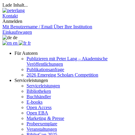
Lade Inhalt...
Kontakt
Anmelden
Mit Benutzername / Email
Über Ihre Institution
Einkaufswagen
de
en
fr
Für Autoren
Publizieren mit Peter Lang – Akademische
Veröffentlichungen
Publikationsanfrage
2026 Emerging Scholars Competition
Serviceleistungen
Serviceleistungen
Bibliotheken
Buchhändler
E-books
Open Access
Open EBA
Marketing & Presse
Probeexemplare
Veranstaltungen
BiblioCon 2025