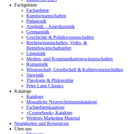
Fachgebiete
Fachgebiete
Kunstwissenschaften
Pädagogik
Anglistik – Amerikanistik
Germanistik
Geschichte & Politikwissenschaften
Rechtswissenschaften, Volks- &
Betriebswirtschaftslehre
Linguistik
Medien- und Kommunikationswissenschaften
Romanistik
Wissenschaft, Gesellschaft & Kulturwissenschaften
Slawistik
Theologie & Philosophie
Peter Lang Classics
Kataloge
Kataloge
Monatliche Neuerscheinungskataloge
Fachgebietskataloge
«Coursebook» Kataloge
Weiteres Marketing Material
Neuigkeiten und Ressourcen
Über uns