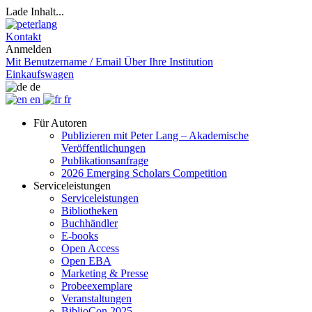
Lade Inhalt...
Kontakt
Anmelden
Mit Benutzername / Email
Über Ihre Institution
Einkaufswagen
de
en
fr
Für Autoren
Publizieren mit Peter Lang – Akademische
Veröffentlichungen
Publikationsanfrage
2026 Emerging Scholars Competition
Serviceleistungen
Serviceleistungen
Bibliotheken
Buchhändler
E-books
Open Access
Open EBA
Marketing & Presse
Probeexemplare
Veranstaltungen
BiblioCon 2025