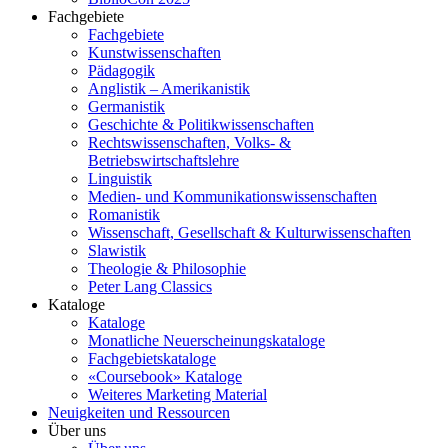
Fachgebiete
Fachgebiete
Kunstwissenschaften
Pädagogik
Anglistik – Amerikanistik
Germanistik
Geschichte & Politikwissenschaften
Rechtswissenschaften, Volks- &
Betriebswirtschaftslehre
Linguistik
Medien- und Kommunikationswissenschaften
Romanistik
Wissenschaft, Gesellschaft & Kulturwissenschaften
Slawistik
Theologie & Philosophie
Peter Lang Classics
Kataloge
Kataloge
Monatliche Neuerscheinungskataloge
Fachgebietskataloge
«Coursebook» Kataloge
Weiteres Marketing Material
Neuigkeiten und Ressourcen
Über uns