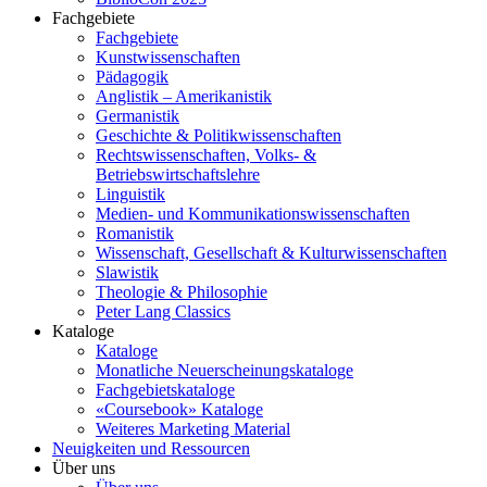
Fachgebiete
Fachgebiete
Kunstwissenschaften
Pädagogik
Anglistik – Amerikanistik
Germanistik
Geschichte & Politikwissenschaften
Rechtswissenschaften, Volks- &
Betriebswirtschaftslehre
Linguistik
Medien- und Kommunikationswissenschaften
Romanistik
Wissenschaft, Gesellschaft & Kulturwissenschaften
Slawistik
Theologie & Philosophie
Peter Lang Classics
Kataloge
Kataloge
Monatliche Neuerscheinungskataloge
Fachgebietskataloge
«Coursebook» Kataloge
Weiteres Marketing Material
Neuigkeiten und Ressourcen
Über uns