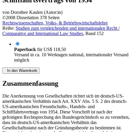
von
Dorothee Kaulen (Autor:in)
©2008
Dissertation
378 Seiten
Rechtswissenschaften, Volks- & Betriebswirtschaftslehre
Reihe:
Studien zum vergleichenden und internationalen Recht /
Comparative and International Law Studies
, Band 152
Paperback
für
US$ 118,50
Versand in ca. 10 Werktagen national, internationaler Versand
möglich
In den Warenkorb
Zusammenfassung
Die Anerkennung von Gesellschaften richtet sich im deutsch-US-
amerikanischen Verhältnis nach Art. XXV Abs. 5 S. 2 des deutsch-
US-amerikanischen Freundschafts-, Handels- und
Schifffahrtsvertrags von 1954. Diese Vorschrift ist nach der
gefestigten Rechtsprechung des Bundesgerichtshofs so zu verstehen,
dass im deutsch-US-amerikanischen Verhältnis das
Gesellschaftsstatut nach der Gründungstheorie zu bestimmen ist.