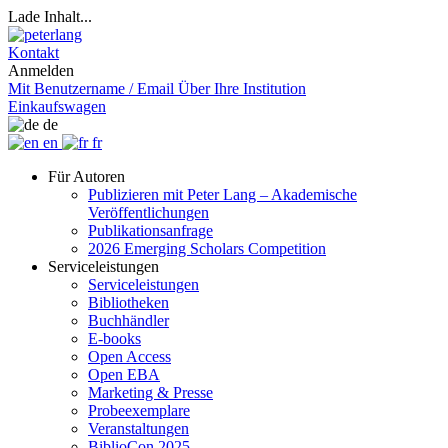
Lade Inhalt...
Kontakt
Anmelden
Mit Benutzername / Email
Über Ihre Institution
Einkaufswagen
de
en
fr
Für Autoren
Publizieren mit Peter Lang – Akademische
Veröffentlichungen
Publikationsanfrage
2026 Emerging Scholars Competition
Serviceleistungen
Serviceleistungen
Bibliotheken
Buchhändler
E-books
Open Access
Open EBA
Marketing & Presse
Probeexemplare
Veranstaltungen
BiblioCon 2025