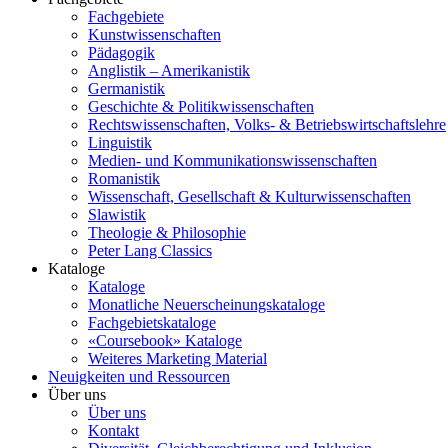
Fachgebiete
Kunstwissenschaften
Pädagogik
Anglistik – Amerikanistik
Germanistik
Geschichte & Politikwissenschaften
Rechtswissenschaften, Volks- & Betriebswirtschaftslehre
Linguistik
Medien- und Kommunikationswissenschaften
Romanistik
Wissenschaft, Gesellschaft & Kulturwissenschaften
Slawistik
Theologie & Philosophie
Peter Lang Classics
Kataloge
Kataloge
Monatliche Neuerscheinungskataloge
Fachgebietskataloge
«Coursebook» Kataloge
Weiteres Marketing Material
Neuigkeiten und Ressourcen
Über uns
Über uns
Kontakt