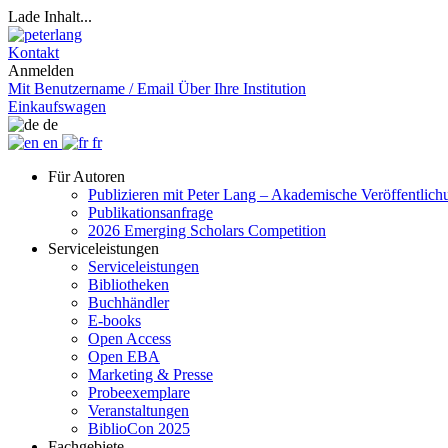
Lade Inhalt...
Kontakt
Anmelden
Mit Benutzername / Email
Über Ihre Institution
Einkaufswagen
de
en
fr
Für Autoren
Publizieren mit Peter Lang – Akademische Veröffentlic
Publikationsanfrage
2026 Emerging Scholars Competition
Serviceleistungen
Serviceleistungen
Bibliotheken
Buchhändler
E-books
Open Access
Open EBA
Marketing & Presse
Probeexemplare
Veranstaltungen
BiblioCon 2025
Fachgebiete