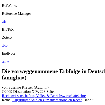
RefWorks
Reference Manager
.ris
BibTeX
Zotero
.bib
EndNote
.enw
Die vorweggenommene Erbfolge in Deutschl
famiglia»)
von
Susanne Kratzer (Autor:in)
©2009
Dissertation
XIV, 228 Seiten
Rechtswissenschaften, Volks- & Betriebswirtschaftslehre
Reihe:
Augsburger Studien zum internationalen Recht
, Band 5