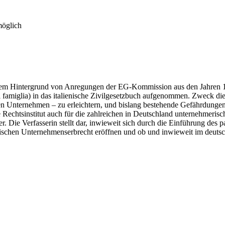
möglich
 dem Hintergrund von Anregungen der EG-Kommission aus den Jahren 19
di famiglia) in das italienische Zivilgesetzbuch aufgenommen. Zweck d
gten Unternehmen – zu erleichtern, und bislang bestehende Gefährdunge
e Rechtsinstitut auch für die zahlreichen in Deutschland unternehmerisch
Die Verfasserin stellt dar, inwieweit sich durch die Einführung des pa
ischen Unternehmenserbrecht eröffnen und ob und inwieweit im deutsch