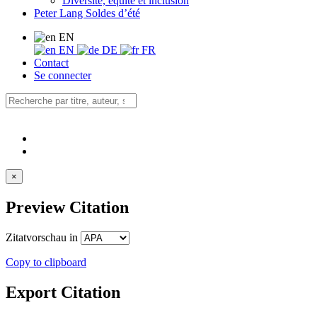
Diversité, équité et inclusion
Peter Lang Soldes d’été
EN
EN
DE
FR
Contact
Se connecter
×
Preview Citation
Zitatvorschau in
Copy to clipboard
Export Citation