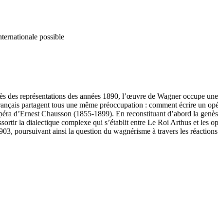
nternationale possible
 des représentations des années 1890, l’œuvre de Wagner occupe une pl
français partagent tous une même préoccupation : comment écrire un opé
opéra d’Ernest Chausson (1855-1899). En reconstituant d’abord la genès
ssortir la dialectique complexe qui s’établit entre Le Roi Arthus et les op
1903, poursuivant ainsi la question du wagnérisme à travers les réacti