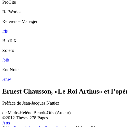
ProCite
RefWorks
Reference Manager
.ris
BibTeX
Zotero
.bib
EndNote
.enw
Ernest Chausson, «Le Roi Arthus» et l’op
Préface de Jean-Jacques Nattiez
de
Marie-Hélène Benoit-Otis (Auteur)
©2012
Thèses
278 Pages
Arts