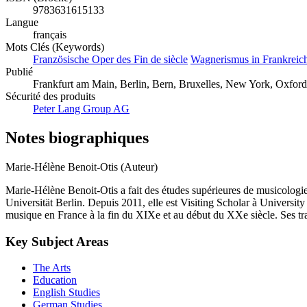
9783631615133
Langue
français
Mots Clés (Keywords)
Französische Oper des Fin de siècle
Wagnerismus in Frankreic
Publié
Frankfurt am Main, Berlin, Bern, Bruxelles, New York, Oxford,
Sécurité des produits
Peter Lang Group AG
Notes biographiques
Marie-Hélène Benoit-Otis (Auteur)
Marie-Hélène Benoit-Otis a fait des études supérieures de musicologie
Universität Berlin. Depuis 2011, elle est Visiting Scholar à Universit
musique en France à la fin du XIXe et au début du XXe siècle. Ses tra
Key Subject Areas
The Arts
Education
English Studies
German Studies