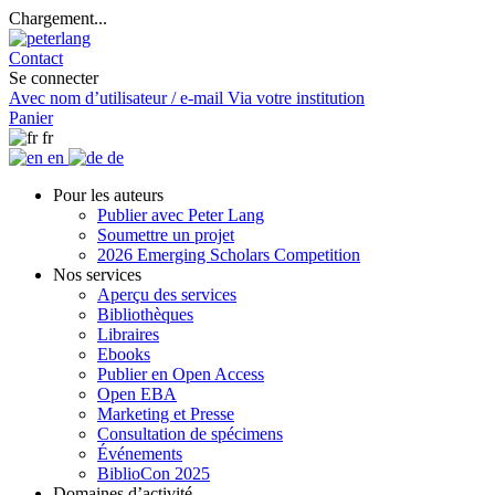
Chargement...
Contact
Se connecter
Avec nom d’utilisateur / e-mail
Via votre institution
Panier
fr
en
de
Pour les auteurs
Publier avec Peter Lang
Soumettre un projet
2026 Emerging Scholars Competition
Nos services
Aperçu des services
Bibliothèques
Libraires
Ebooks
Publier en Open Access
Open EBA
Marketing et Presse
Consultation de spécimens
Événements
BiblioCon 2025
Domaines d’activité