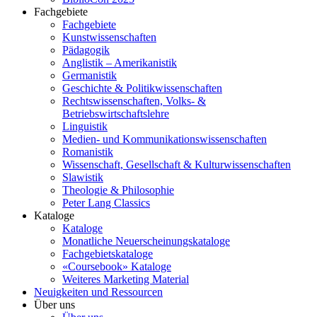
Fachgebiete
Fachgebiete
Kunstwissenschaften
Pädagogik
Anglistik – Amerikanistik
Germanistik
Geschichte & Politikwissenschaften
Rechtswissenschaften, Volks- &
Betriebswirtschaftslehre
Linguistik
Medien- und Kommunikationswissenschaften
Romanistik
Wissenschaft, Gesellschaft & Kulturwissenschaften
Slawistik
Theologie & Philosophie
Peter Lang Classics
Kataloge
Kataloge
Monatliche Neuerscheinungskataloge
Fachgebietskataloge
«Coursebook» Kataloge
Weiteres Marketing Material
Neuigkeiten und Ressourcen
Über uns