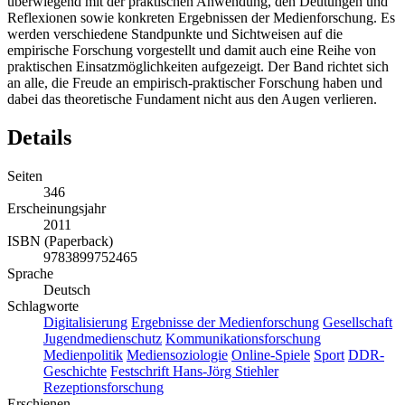
überwiegend mit der praktischen Anwendung, den Deutungen und
Reflexionen sowie konkreten Ergebnissen der Medienforschung. Es
werden verschiedene Standpunkte und Sichtweisen auf die
empirische Forschung vorgestellt und damit auch eine Reihe von
praktischen Einsatzmöglichkeiten aufgezeigt. Der Band richtet sich
an alle, die Freude an empirisch-praktischer Forschung haben und
dabei das theoretische Fundament nicht aus den Augen verlieren.
Details
Seiten
346
Erscheinungsjahr
2011
ISBN (Paperback)
9783899752465
Sprache
Deutsch
Schlagworte
Digitalisierung
Ergebnisse der Medienforschung
Gesellschaft
Jugendmedienschutz
Kommunikationsforschung
Medienpolitik
Mediensoziologie
Online-Spiele
Sport
DDR-
Geschichte
Festschrift Hans-Jörg Stiehler
Rezeptionsforschung
Erschienen