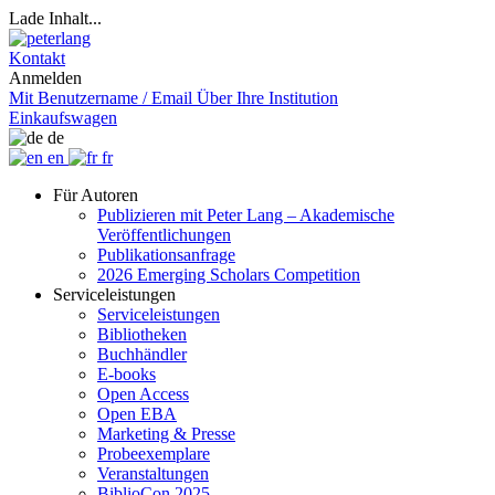
Lade Inhalt...
Kontakt
Anmelden
Mit Benutzername / Email
Über Ihre Institution
Einkaufswagen
de
en
fr
Für Autoren
Publizieren mit Peter Lang – Akademische
Veröffentlichungen
Publikationsanfrage
2026 Emerging Scholars Competition
Serviceleistungen
Serviceleistungen
Bibliotheken
Buchhändler
E-books
Open Access
Open EBA
Marketing & Presse
Probeexemplare
Veranstaltungen
BiblioCon 2025