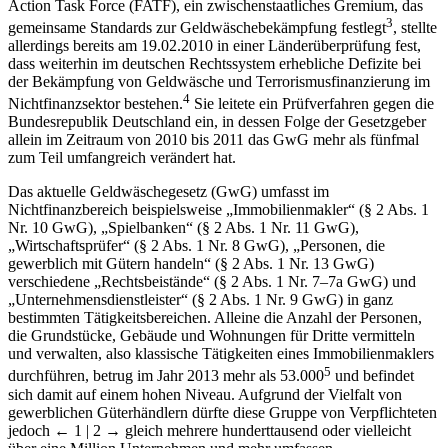
Action Task Force (FATF), ein zwischenstaatliches Gremium, das
3
gemeinsame Standards zur Geldwäschebekämpfung festlegt
, stellte
allerdings bereits am 19.02.2010 in einer Länderüberprüfung fest,
dass weiterhin im deutschen Rechtssystem erhebliche Defizite bei
der Bekämpfung von Geldwäsche und Terrorismusfinanzierung im
4
Nichtfinanzsektor bestehen.
Sie leitete ein Prüfverfahren gegen die
Bundesrepublik Deutschland ein, in dessen Folge der Gesetzgeber
allein im Zeitraum von 2010 bis 2011 das GwG mehr als fünfmal
zum Teil umfangreich verändert hat.
Das aktuelle Geldwäschegesetz (GwG) umfasst im
Nichtfinanzbereich beispielsweise „Immobilienmakler“ (§ 2 Abs. 1
Nr. 10 GwG), „Spielbanken“ (§ 2 Abs. 1 Nr. 11 GwG),
„Wirtschaftsprüfer“ (§ 2 Abs. 1 Nr. 8 GwG), „Personen, die
gewerblich mit Gütern handeln“ (§ 2 Abs. 1 Nr. 13 GwG)
verschiedene „Rechtsbeistände“ (§ 2 Abs. 1 Nr. 7–7a GwG) und
„Unternehmensdienstleister“ (§ 2 Abs. 1 Nr. 9 GwG) in ganz
bestimmten Tätigkeitsbereichen. Alleine die Anzahl der Personen,
die Grundstücke, Gebäude und Wohnungen für Dritte vermitteln
und verwalten, also klassische Tätigkeiten eines Immobilienmaklers
5
durchführen, betrug im Jahr 2013 mehr als 53.000
und befindet
sich damit auf einem hohen Niveau. Aufgrund der Vielfalt von
gewerblichen Güterhändlern dürfte diese Gruppe von Verpflichteten
jedoch
← 1 | 2 →
gleich mehrere hunderttausend oder vielleicht