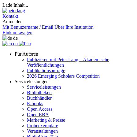
Lade Inhalt...
Kontakt
Anmelden
Mit Benutzername / Email
Über Ihre Institution
Einkaufswagen
de
en
fr
Für Autoren
Publizieren mit Peter Lang – Akademische
Veröffentlichungen
Publikationsanfrage
2026 Emerging Scholars Competition
Serviceleistungen
Serviceleistungen
Bibliotheken
Buchhändler
E-books
Open Access
Open EBA
Marketing & Presse
Probeexemplare
Veranstaltungen
BiblioCon 2025