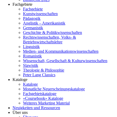
Fachgebiete
Fachgebiete
Kunstwissenschaften
Pädagogik
Anglistik – Amerikanistik
Germanistik
Geschichte & Politikwissenschaften
Rechtswissenschaften, Volks- &
Betriebswirtschaftslehre
Linguistik
Medien- und Kommunikationswissenschaften
Romanistik
Wissenschaft, Gesellschaft & Kulturwissenschaften
Slawistik
Theologie & Philosophie
Peter Lang Classics
Kataloge
Kataloge
Monatliche Neuerscheinungskataloge
Fachgebietskataloge
«Coursebook» Kataloge
Weiteres Marketing Material
Neuigkeiten und Ressourcen
Über uns