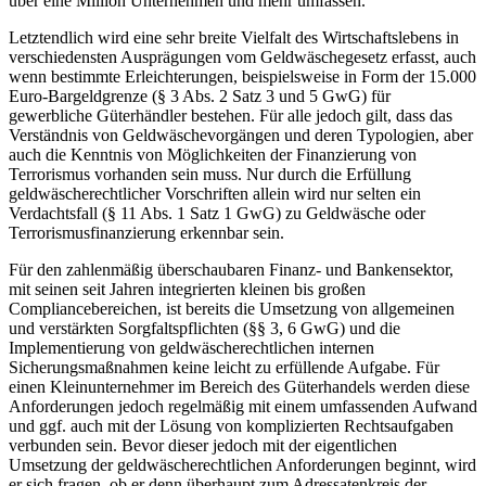
über eine Million Unternehmen und mehr umfassen.
Letztendlich wird eine sehr breite Vielfalt des Wirtschaftslebens in
verschiedensten Ausprägungen vom Geldwäschegesetz erfasst, auch
wenn bestimmte Erleichterungen, beispielsweise in Form der 15.000
Euro-Bargeldgrenze (§ 3 Abs. 2 Satz 3 und 5 GwG) für
gewerbliche Güterhändler bestehen. Für alle jedoch gilt, dass das
Verständnis von Geldwäschevorgängen und deren Typologien, aber
auch die Kenntnis von Möglichkeiten der Finanzierung von
Terrorismus vorhanden sein muss. Nur durch die Erfüllung
geldwäscherechtlicher Vorschriften allein wird nur selten ein
Verdachtsfall (§ 11 Abs. 1 Satz 1 GwG) zu Geldwäsche oder
Terrorismusfinanzierung erkennbar sein.
Für den zahlenmäßig überschaubaren Finanz- und Bankensektor,
mit seinen seit Jahren integrierten kleinen bis großen
Compliancebereichen, ist bereits die Umsetzung von allgemeinen
und verstärkten Sorgfaltspflichten (§§ 3, 6 GwG) und die
Implementierung von geldwäscherechtlichen internen
Sicherungsmaßnahmen keine leicht zu erfüllende Aufgabe. Für
einen Kleinunternehmer im Bereich des Güterhandels werden diese
Anforderungen jedoch regelmäßig mit einem umfassenden Aufwand
und ggf. auch mit der Lösung von komplizierten Rechtsaufgaben
verbunden sein. Bevor dieser jedoch mit der eigentlichen
Umsetzung der geldwäscherechtlichen Anforderungen beginnt, wird
er sich fragen, ob er denn überhaupt zum Adressatenkreis der