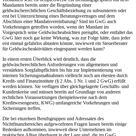
Mandanten bereits unter die Begründung einer
geldwäscherechtlichen Geschäftsbeziehung zu subsumieren oder
erst bei Unterzeichnung eines Beratungsvertrages und dem
Abschluss einer Mandatsvereinbarung? Sind im GwG auch
Vorkehrungen getroffen worden, wenn der Mandant im
Vorgespräch seine Geldwäscheabsichten preisgibt, oder entfaltet das
GwG hier noch gar keine Wirkung, was zur Folge hätte, dass jeder
erst einmal gefahrlos abtasten könnte, inwieweit ein Steuerberater
für Geldwäscheaktivitäten eingespannt werden kann?
In einem ersten Überblick wird deutlich, dass die
geldwäscherechtlichen Anforderungen von allgemeinen und
verstärkten Sorgfaltspflichten bis hin zur Implementierung von
internen Sicherungsmaßnahmen vielleicht noch am ehesten durch
Kredit- und Finanzinstitute (§ 2 Abs. 1 Nr. 1 und 2 GwG) erfüllt
werden können. Sie verfügen über gleichgelagerte Geschäfts- und
Kundenkreise und müssen bereits auf Grundlage von anderen
rechtlichen Voraussetzungen (beispielsweise nach dem
Kreditwesengesetz, KWG) umfangreiche Vorkehrungen und
Sicherungen treffen.
Die bei einzelnen Berufsgruppen und Adressaten des
Nichtfinanzbereiches aufgeworfenen Fragen lassen bereits einige
Bedenken aufkommen, inwieweit diese Unternehmen im
praktischen Alltag überhaupt in der Lage sind, die im GwG