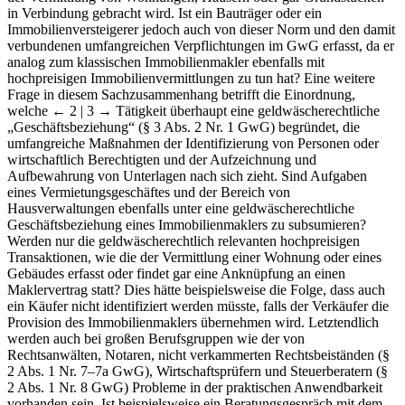
in Verbindung gebracht wird. Ist ein Bauträger oder ein
Immobilienversteigerer jedoch auch von dieser Norm und den damit
verbundenen umfangreichen Verpflichtungen im GwG erfasst, da er
analog zum klassischen Immobilienmakler ebenfalls mit
hochpreisigen Immobilienvermittlungen zu tun hat? Eine weitere
Frage in diesem Sachzusammenhang betrifft die Einordnung,
welche
← 2 | 3 →
Tätigkeit überhaupt eine geldwäscherechtliche
„Geschäftsbeziehung“ (§ 3 Abs. 2 Nr. 1 GwG) begründet, die
umfangreiche Maßnahmen der Identifizierung von Personen oder
wirtschaftlich Berechtigten und der Aufzeichnung und
Aufbewahrung von Unterlagen nach sich zieht. Sind Aufgaben
eines Vermietungsgeschäftes und der Bereich von
Hausverwaltungen ebenfalls unter eine geldwäscherechtliche
Geschäftsbeziehung eines Immobilienmaklers zu subsumieren?
Werden nur die geldwäscherechtlich relevanten hochpreisigen
Transaktionen, wie die der Vermittlung einer Wohnung oder eines
Gebäudes erfasst oder findet gar eine Anknüpfung an einen
Maklervertrag statt? Dies hätte beispielsweise die Folge, dass auch
ein Käufer nicht identifiziert werden müsste, falls der Verkäufer die
Provision des Immobilienmaklers übernehmen wird. Letztendlich
werden auch bei großen Berufsgruppen wie der von
Rechtsanwälten, Notaren, nicht verkammerten Rechtsbeiständen (§
2 Abs. 1 Nr. 7–7a GwG), Wirtschaftsprüfern und Steuerberatern (§
2 Abs. 1 Nr. 8 GwG) Probleme in der praktischen Anwendbarkeit
vorhanden sein. Ist beispielsweise ein Beratungsgespräch mit dem