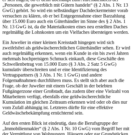
„Personen, die gewerblich mit Gütern handeln“ (§ 2 Abs. 1 Nr. 13
GwG) gehört. So wird ein selbständiger Dachdeckermeister vorab
versuchen zu klären, ob er bei Entgegennahme einer Barzahlung
über 15.000 Euro auch ein Güterhändler im Sinne des § 2 Abs. 1
Nr. 13 GwG ist, da die Materialkosten eines neu erstellten Daches
regelmäßig die Lohnkosten um ein Vielfaches übersteigen werden.
Ein Juwelier in einer kleinen Kreisstadt hingegen wird sich
zweifelsfrei als geldwäscherechtlichen Güterhändler sehen. Er wird
auch regelmäßig erkennen, wenn ein Kunde in ein bis zwei Jahren
mehrmals hochpreisigen Schmuck einkauft, diese Geschäfte den
Schwellenbetrag von 15.000 Euro (§ 3 Abs. 2 Satz 5 GwG)
kumulativ überschreiten und er eine Identifizierung des
Vertragspartners (§ 3 Abs. 1 Nr. 1 GwG) und andere
Folgemaßnahmen durchführen muss. Es stellt sich aber auch die
Frage, ob der Juwelier mit einem Geschäft in der belebten
Fußgängerzone einer Großstadt, das zudem über eine Vielzahl von
Mitarbeitern verfügt, ebenfalls eine geldwäscherechtliche
Kumulation im gleichen Zeitraum erkennen wird oder ob dies nur
vom Zufall abhängig ist. Letzteres dürfte für eine effektive
Geldwäschebekämpfung ernüchternd sein.
Auf den ersten Blick ist eindeutig, dass die Berufsgruppe der
„Immobilienmakler“ (§ 2 Abs. 1 Nr. 10 GwG) vom Begriff her mit
der Vermittlung von Wohnungen, Häusern oder gar Grundstücken