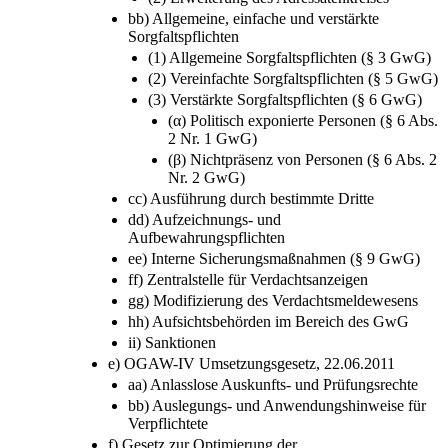
bb) Allgemeine, einfache und verstärkte
Sorgfaltspflichten
(1) Allgemeine Sorgfaltspflichten (§ 3 GwG)
(2) Vereinfachte Sorgfaltspflichten (§ 5 GwG)
(3) Verstärkte Sorgfaltspflichten (§ 6 GwG)
(α) Politisch exponierte Personen (§ 6 Abs.
2 Nr. 1 GwG)
(β) Nichtpräsenz von Personen (§ 6 Abs. 2
Nr. 2 GwG)
cc) Ausführung durch bestimmte Dritte
dd) Aufzeichnungs- und
Aufbewahrungspflichten
ee) Interne Sicherungsmaßnahmen (§ 9 GwG)
ff) Zentralstelle für Verdachtsanzeigen
gg) Modifizierung des Verdachtsmeldewesens
hh) Aufsichtsbehörden im Bereich des GwG
ii) Sanktionen
e) OGAW-IV Umsetzungsgesetz, 22.06.2011
aa) Anlasslose Auskunfts- und Prüfungsrechte
bb) Auslegungs- und Anwendungshinweise für
Verpflichtete
f) Gesetz zur Optimierung der