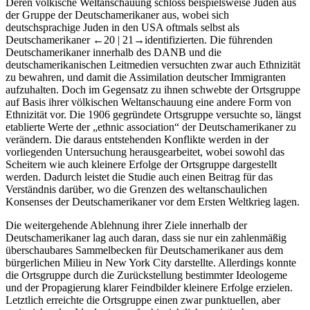
Deren völkische Weltanschauung schloss beispielsweise Juden aus
der Gruppe der Deutschamerikaner aus, wobei sich
deutschsprachige Juden in den USA oftmals selbst als
Deutschamerikaner
←20 |
21→
identifizierten. Die führenden
Deutschamerikaner innerhalb des DANB und die
deutschamerikanischen Leitmedien versuchten zwar auch Ethnizität
zu bewahren, und damit die Assimilation deutscher Immigranten
aufzuhalten. Doch im Gegensatz zu ihnen schwebte der Ortsgruppe
auf Basis ihrer völkischen Weltanschauung eine andere Form von
Ethnizität vor. Die 1906 gegründete Ortsgruppe versuchte so, längst
etablierte Werte der „ethnic association“ der Deutschamerikaner zu
verändern. Die daraus entstehenden Konflikte werden in der
vorliegenden Untersuchung herausgearbeitet, wobei sowohl das
Scheitern wie auch kleinere Erfolge der Ortsgruppe dargestellt
werden. Dadurch leistet die Studie auch einen Beitrag für das
Verständnis darüber, wo die Grenzen des weltanschaulichen
Konsenses der Deutschamerikaner vor dem Ersten Weltkrieg lagen.
Die weitergehende Ablehnung ihrer Ziele innerhalb der
Deutschamerikaner lag auch daran, dass sie nur ein zahlenmäßig
überschaubares Sammelbecken für Deutschamerikaner aus dem
bürgerlichen Milieu in New York City darstellte. Allerdings konnte
die Ortsgruppe durch die Zurückstellung bestimmter Ideologeme
und der Propagierung klarer Feindbilder kleinere Erfolge erzielen.
Letztlich erreichte die Ortsgruppe einen zwar punktuellen, aber