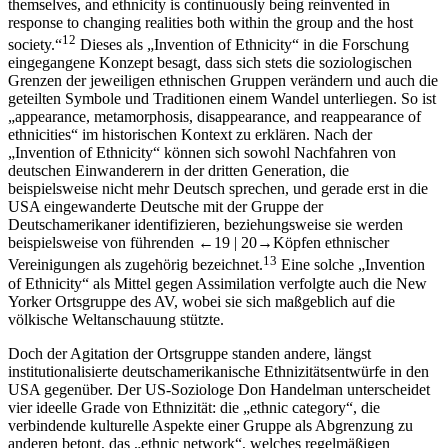
themselves, and ethnicity is continuously being reinvented in
response to changing realities both within the group and the host
12
society.“
Dieses als „Invention of Ethnicity“ in die Forschung
eingegangene Konzept besagt, dass sich stets die soziologischen
Grenzen der jeweiligen ethnischen Gruppen verändern und auch die
geteilten Symbole und Traditionen einem Wandel unterliegen. So ist
„appearance, metamorphosis, disappearance, and reappearance of
ethnicities“ im historischen Kontext zu erklären. Nach der
„Invention of Ethnicity“ können sich sowohl Nachfahren von
deutschen Einwanderern in der dritten Generation, die
beispielsweise nicht mehr Deutsch sprechen, und gerade erst in die
USA eingewanderte Deutsche mit der Gruppe der
Deutschamerikaner identifizieren, beziehungsweise sie werden
beispielsweise von führenden
←19 |
20→
Köpfen ethnischer
13
Vereinigungen als zugehörig bezeichnet.
Eine solche „Invention
of Ethnicity“ als Mittel gegen Assimilation verfolgte auch die New
Yorker Ortsgruppe des AV, wobei sie sich maßgeblich auf die
völkische Weltanschauung stützte.
Doch der Agitation der Ortsgruppe standen andere, längst
institutionalisierte deutschamerikanische Ethnizitätsentwürfe in den
USA gegenüber. Der US-Soziologe Don Handelman unterscheidet
vier ideelle Grade von Ethnizität: die „ethnic category“, die
verbindende kulturelle Aspekte einer Gruppe als Abgrenzung zu
anderen betont, das „ethnic network“, welches regelmäßigen