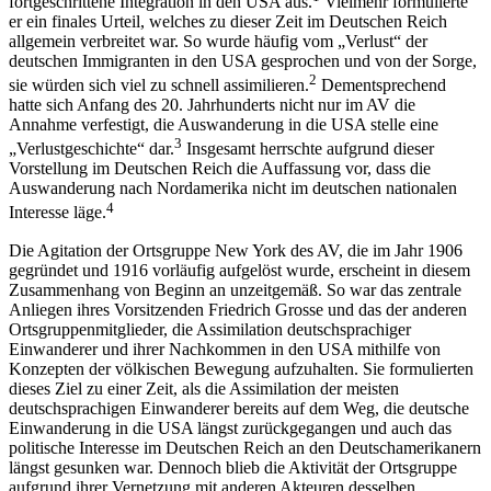
fortgeschrittene Integration in den USA aus.
Vielmehr formulierte
er ein finales Urteil, welches zu dieser Zeit im Deutschen Reich
allgemein verbreitet war. So wurde häufig vom „Verlust“ der
deutschen Immigranten in den USA gesprochen und von der Sorge,
2
sie würden sich viel zu schnell assimilieren.
Dementsprechend
hatte sich Anfang des 20. Jahrhunderts nicht nur im AV die
Annahme verfestigt, die Auswanderung in die USA stelle eine
3
„Verlustgeschichte“ dar.
Insgesamt herrschte aufgrund dieser
Vorstellung im Deutschen Reich die Auffassung vor, dass die
Auswanderung nach Nordamerika nicht im deutschen nationalen
4
Interesse läge.
Die Agitation der Ortsgruppe New York des AV, die im Jahr 1906
gegründet und 1916 vorläufig aufgelöst wurde, erscheint in diesem
Zusammenhang von Beginn an unzeitgemäß. So war das zentrale
Anliegen ihres Vorsitzenden Friedrich Grosse und das der anderen
Ortsgruppenmitglieder, die Assimilation deutschsprachiger
Einwanderer und ihrer Nachkommen in den USA mithilfe von
Konzepten der völkischen Bewegung aufzuhalten. Sie formulierten
dieses Ziel zu einer Zeit, als die Assimilation der meisten
deutschsprachigen Einwanderer bereits auf dem Weg, die deutsche
Einwanderung in die USA längst zurückgegangen und auch das
politische Interesse im Deutschen Reich an den Deutschamerikanern
längst gesunken war. Dennoch blieb die Aktivität der Ortsgruppe
aufgrund ihrer Vernetzung mit anderen Akteuren desselben