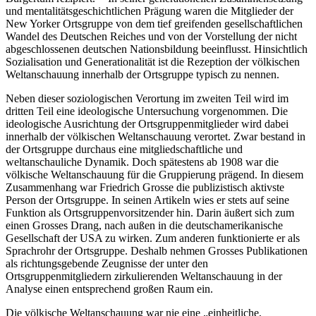
und mentalitätsgeschichtlichen Prägung waren die Mitglieder der
New Yorker Ortsgruppe von dem tief greifenden gesellschaftlichen
Wandel des Deutschen Reiches und von der Vorstellung der nicht
abgeschlossenen deutschen Nationsbildung beeinflusst. Hinsichtlich
Sozialisation und Generationalität ist die Rezeption der völkischen
Weltanschauung innerhalb der Ortsgruppe typisch zu nennen.
Neben dieser soziologischen Verortung im zweiten Teil wird im
dritten Teil eine ideologische Untersuchung vorgenommen. Die
ideologische Ausrichtung der Ortsgruppenmitglieder wird dabei
innerhalb der völkischen Weltanschauung verortet. Zwar bestand in
der Ortsgruppe durchaus eine mitgliedschaftliche und
weltanschauliche Dynamik. Doch spätestens ab 1908 war die
völkische Weltanschauung für die Gruppierung prägend. In diesem
Zusammenhang war Friedrich Grosse die publizistisch aktivste
Person der Ortsgruppe. In seinen Artikeln wies er stets auf seine
Funktion als Ortsgruppenvorsitzender hin. Darin äußert sich zum
einen Grosses Drang, nach außen in die deutschamerikanische
Gesellschaft der USA zu wirken. Zum anderen funktionierte er als
Sprachrohr der Ortsgruppe. Deshalb nehmen Grosses Publikationen
als richtungsgebende Zeugnisse der unter den
Ortsgruppenmitgliedern zirkulierenden Weltanschauung in der
Analyse einen entsprechend großen Raum ein.
Die völkische Weltanschauung war nie eine „einheitliche,