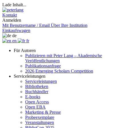
Lade Inhalt...
Kontakt
Anmelden
Mit Benutzername / Email
Über Ihre Institution
Einkaufswagen
de
en
fr
Für Autoren
Publizieren mit Peter Lang – Akademische
Veröffentlichungen
Publikationsanfrage
2026 Emerging Scholars Competition
Serviceleistungen
Serviceleistungen
Bibliotheken
Buchhändler
E-books
Open Access
Open EBA
Marketing & Presse
Probeexemplare
Veranstaltungen
BiblioCon 2025