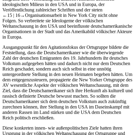
ideologischen Milieus in den USA und in Europa, der
Veröffentlichung zahlreicher Schriften und der steten
←15 |
16→
Organisationsarbeit in New York City nicht ohne
Folgen. So verbreitete sie Ideologeme der völkischen
Weltanschauung in den USA und beeinflusste deutschamerikanische
Organisationen in der Stadt und das Amerikabild völkischer Akteure
in Europa.
Ausgangspunkt für den Agitationsfokus der Ortsgruppe bildete die
Feststellung, dass die Deutschamerikaner wie die überwiegende
Zahl der deutschen Emigranten des 19. Jahrhunderts ihr deutsches
Volkstum aufgegeben hätten und dadurch nicht nur dem Deutschen
Reich geschadet, sondern auch sich selbst in eine unnötig
untergeordnete Stellung in den neuen Heimaten begeben hätten. Um
dem entgegenzusteuern, propagierte die New Yorker Ortsgruppe des
AV wesentliche Aspekte der völkischen Weltanschauung, mit dem
Ziel, dass die Deutschamerikaner sich ihre Herkunft als kulturell und
rassisch definierte Deutsche bewusst machen. So sollten die
Deutschamerikaner sich dem deutschen Volkstum auch zukünftig
zurechnen können, ihre Stellung in den USA im Daseinskampf mit
anderen Rassen im Land stärken und die USA dem Deutschen
Reich politisch erschließen.
Diese konkreten innen- wie außenpolitischen Ziele hatten ihren
Ursprung in der völkischen Weltanschauung der Ortsgruppe und