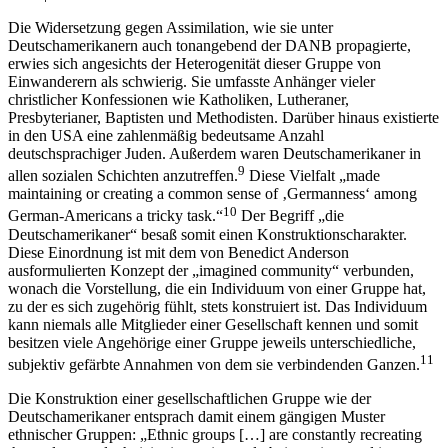
Die Widersetzung gegen Assimilation, wie sie unter
Deutschamerikanern auch tonangebend der DANB propagierte,
erwies sich angesichts der Heterogenität dieser Gruppe von
Einwanderern als schwierig. Sie umfasste Anhänger vieler
christlicher Konfessionen wie Katholiken, Lutheraner,
Presbyterianer, Baptisten und Methodisten. Darüber hinaus existierte
in den USA eine zahlenmäßig bedeutsame Anzahl
deutschsprachiger Juden. Außerdem waren Deutschamerikaner in
9
allen sozialen Schichten anzutreffen.
Diese Vielfalt „made
maintaining or creating a common sense of ‚Germanness‘ among
10
German-Americans a tricky task.“
Der Begriff „die
Deutschamerikaner“ besaß somit einen Konstruktionscharakter.
Diese Einordnung ist mit dem von Benedict Anderson
ausformulierten Konzept der „imagined community“ verbunden,
wonach die Vorstellung, die ein Individuum von einer Gruppe hat,
zu der es sich zugehörig fühlt, stets konstruiert ist. Das Individuum
kann niemals alle Mitglieder einer Gesellschaft kennen und somit
besitzen viele Angehörige einer Gruppe jeweils unterschiedliche,
11
subjektiv gefärbte Annahmen von dem sie verbindenden Ganzen.
Die Konstruktion einer gesellschaftlichen Gruppe wie der
Deutschamerikaner entsprach damit einem gängigen Muster
ethnischer Gruppen: „Ethnic groups […] are constantly recreating