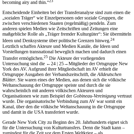
23
becoming airy and thin.“
Entscheidende Einheiten bei der Transferanalyse sind zum einen die
„sozialen Träger“ wie Einzelpersonen oder soziale Gruppen, die
zwischen verschiedenen Staaten (regelmäßig) pendeln. Zum
anderen spielen Medien wie Zeitschriften und Zeitungen eine
maßgebliche Rolle als „Träger fremder Kulturgüter“: Sie übermitteln
24
Ideen und Denksysteme über politische Grenzen hinweg.
Letztlich schaffen Akteure und Medien Kanäle, die Ideen und
Vorstellungen transnational beweglich machen und dadurch einen
25
Transfer ermöglichen.
Die Akteure der vorliegenden
Untersuchung sind die
←24 |
25→
Mitglieder der Ortsgruppe New
York des AV. Aufgrund ihrer Mitgliedschaft im AV erhielt die
Ortsgruppe Ausgaben der Verbandszeitschrift, die
Alldeutschen
Blätter
. Sie waren eines der Medien, aus denen sich die völkische
Weltanschauung der Ortsgruppe speiste und durch die sie
wahrscheinlich mit anderen völkischen Akteuren und
Organisationen wie zum Beispiel der
Gobineau-Vereinigung
vertraut
wurde. Die organisatorische Verbindung zum AV war somit ein
Kanal, über den die völkische Weltanschauung in die Ortsgruppe
und damit in die USA transferiert wurde.
Gerade New York City zu Beginn des 20. Jahrhunderts eignet sich
für die Untersuchung von Kulturtransfers. Denn die Stadt kann –
zumindest für die Zeit vor dem Ersten Weltkrieg – als