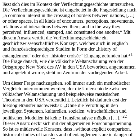
lässt sich dies im Kontext der Verflechtungsgeschichte untersuchen.
Die Verflechtungsgeschichte ist eingebettet in die Fragestellung nach
„a common interest in the crossing of borders between nations, […]
or other spaces, in all kinds of encounters, perceptions, movements,
relations and interactions between them, and in the way they
perceived, influenced, stamped, and constituted one another.“ Mit
diesem Ansatz vertritt die Verflechtungsgeschichte ein
geschichtswissenschaftliches Konzept, welches auch in englisch-
und französischsprachigen Studien in Form der „history of
21
entanglement“ oder der „histoire croisée“ Eingang gefunden hat.
Die Frage danach, wie die völkische Weltanschauung von der
Ortsgruppe New York des AV in den USA beworben, angenommen
und abgelehnt wurde, steht im Zentrum der vorliegenden Arbeit.
Um dieser Frage nachzugehen, soll immer auch ein methodischer
Vergleich unternommen werden, der die Unterschiede zwischen
völkischer Weltanschauung und beispielsweise rassistischen
Theorien in den USA verdeutlicht. Letztlich ist dadurch erst der
Ideologietransfer nachweisbar: „Ohne die Verortung in den
jeweiligen Systemen, kulturellen, sozialen, wirtschaftlichen und
22
politischen Modellen ist keine Transferanalyse möglich […].“
Dieser Ansatz deckt sich mit der allgemeinen Forschungsmeinung.
So ist es mittlerweile Konsens, dass „without explicit comparison,
historical studies of transfers and of entanglements are in danger of