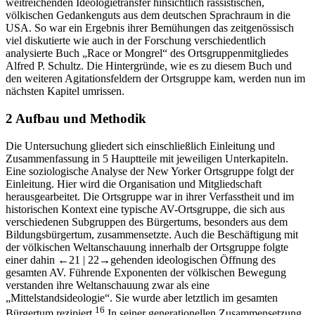
weitreichenden Ideologietransfer hinsichtlich rassistischen,
völkischen Gedankenguts aus dem deutschen Sprachraum in die
USA. So war ein Ergebnis ihrer Bemühungen das zeitgenössisch
viel diskutierte wie auch in der Forschung verschiedentlich
analysierte Buch „Race or Mongrel“ des Ortsgruppenmitgliedes
Alfred P. Schultz. Die Hintergründe, wie es zu diesem Buch und
den weiteren Agitationsfeldern der Ortsgruppe kam, werden nun im
nächsten Kapitel umrissen.
2
Aufbau und Methodik
Die Untersuchung gliedert sich einschließlich Einleitung und
Zusammenfassung in 5 Hauptteile mit jeweiligen Unterkapiteln.
Eine soziologische Analyse der New Yorker Ortsgruppe folgt der
Einleitung. Hier wird die Organisation und Mitgliedschaft
herausgearbeitet. Die Ortsgruppe war in ihrer Verfasstheit und im
historischen Kontext eine typische AV-Ortsgruppe, die sich aus
verschiedenen Subgruppen des Bürgertums, besonders aus dem
Bildungsbürgertum, zusammensetzte. Auch die Beschäftigung mit
der völkischen Weltanschauung innerhalb der Ortsgruppe folgte
einer dahin
←21 |
22→gehenden ideologischen Öffnung des
gesamten AV. Führende Exponenten der völkischen Bewegung
verstanden ihre Weltanschauung zwar als eine
„Mittelstandsideologie“. Sie wurde aber letztlich im gesamten
16
Bürgertum rezipiert.
In seiner generationellen Zusammensetzung