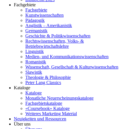
Fachgebiete
Fachgebiete
Kunstwissenschaften
Pädagogik
Anglistik – Amerikanistik
Germanistik
Geschichte & Politikwissenschaften
Rechtswissenschaften, Volks- &
Betriebswirtschaftslehre
Linguistik
Medien- und Kommunikationswissenschaften
Romanistik
Wissenschaft, Gesellschaft & Kulturwissenschaften
Slawistik
Theologie & Philosophie
Peter Lang Classics
Kataloge
Kataloge
Monatliche Neuerscheinungskataloge
Fachgebietskataloge
«Coursebook» Kataloge
Weiteres Marketing Material
Neuigkeiten und Ressourcen
Über uns