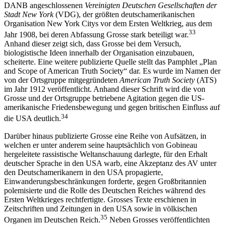
DANB angeschlossenen
Vereinigten Deutschen Gesellschaften der
Stadt New York
(VDG), der größten deutschamerikanischen
Organisation New York Citys vor dem Ersten Weltkrieg, aus dem
33
Jahr 1908, bei deren Abfassung Grosse stark beteiligt war.
Anhand dieser zeigt sich, dass Grosse bei dem Versuch,
biologistische Ideen innerhalb der Organisation einzubauen,
scheiterte. Eine weitere publizierte Quelle stellt das Pamphlet „Plan
and Scope of American Truth Society“ dar. Es wurde im Namen der
von der Ortsgruppe mitgegründeten
American Truth Society
(ATS)
im Jahr 1912 veröffentlicht. Anhand dieser Schrift wird die von
Grosse und der Ortsgruppe betriebene Agitation gegen die US-
amerikanische Friedensbewegung und gegen britischen Einfluss auf
34
die USA deutlich.
Darüber hinaus publizierte Grosse eine Reihe von Aufsätzen, in
welchen er unter anderem seine hauptsächlich von Gobineau
hergeleitete rassistische Weltanschauung darlegte, für den Erhalt
deutscher Sprache in den USA warb, eine Akzeptanz des AV unter
den Deutschamerikanern in den USA propagierte,
Einwanderungsbeschränkungen forderte, gegen Großbritannien
polemisierte und die Rolle des Deutschen Reiches während des
Ersten Weltkrieges rechtfertigte. Grosses Texte erschienen in
Zeitschriften und Zeitungen in den USA sowie in völkischen
35
Organen im Deutschen Reich.
Neben Grosses veröffentlichten