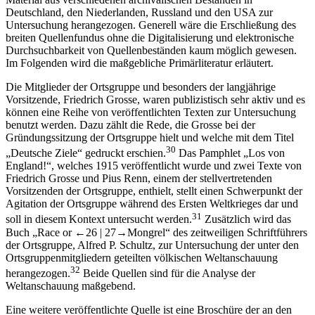
Deutschland, den Niederlanden, Russland und den USA zur
Untersuchung herangezogen. Generell wäre die Erschließung des
breiten Quellenfundus ohne die Digitalisierung und elektronische
Durchsuchbarkeit von Quellenbeständen kaum möglich gewesen.
Im Folgenden wird die maßgebliche Primärliteratur erläutert.
Die Mitglieder der Ortsgruppe und besonders der langjährige
Vorsitzende, Friedrich Grosse, waren publizistisch sehr aktiv und es
können eine Reihe von veröffentlichten Texten zur Untersuchung
benutzt werden. Dazu zählt die Rede, die Grosse bei der
Gründungssitzung der Ortsgruppe hielt und welche mit dem Titel
30
„Deutsche Ziele“ gedruckt erschien.
Das Pamphlet „Los von
England!“, welches 1915 veröffentlicht wurde und zwei Texte von
Friedrich Grosse und Pius Renn, einem der stellvertretenden
Vorsitzenden der Ortsgruppe, enthielt, stellt einen Schwerpunkt der
Agitation der Ortsgruppe während des Ersten Weltkrieges dar und
31
soll in diesem Kontext untersucht werden.
Zusätzlich wird das
Buch „Race or
←26 |
27→
Mongrel“ des zeitweiligen Schriftführers
der Ortsgruppe, Alfred P. Schultz, zur Untersuchung der unter den
Ortsgruppenmitgliedern geteilten völkischen Weltanschauung
32
herangezogen.
Beide Quellen sind für die Analyse der
Weltanschauung maßgebend.
Eine weitere veröffentlichte Quelle ist eine Broschüre der an den