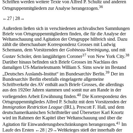
Schriften werden weitere Texte von Alfred P. Schultz und anderen
36
Ortsgruppenmitgliedern zur Analyse herangezogen.
←27 |
28→
Außerdem ließen sich in verschiedenen archivalischen Sammlungen
Briefe von Ortsgruppenmitgliedern finden, die für die Analyse der
Weltanschauung und Agitation der Ortsgruppe hilfreich sind. Dazu
zählt die überschaubare Korrespondenz Grosses mit Ludwig
Schemann, dem Vorsitzenden der
Gobineau-Vereinigung
, und mit
37
38
Gustav Scholer, dem langjährigen Coroner
von New York City.
Darüber hinaus befinden sich Briefe Grosses im Nachlass des
damaligen US-Marineleutnants William S. Sims sowie im Bestand
39
„Deutsches Auslands-Institut“ im Bundesarchiv Berlin.
Der im
Bundesarchiv Berlin ebenfalls eingelagerte allgemeine
Schriftverkehr des AV enthält auch Briefe Grosses, die allerdings
aus den 1920er Jahren stammen und somit nur am Rande in der
40
vorliegenden Arbeit Erwähnung finden.
Die Korrespondenz des
Ortsgruppenmitgliedes Alfred P. Schultz mit dem Vorsitzenden der
Immigration Restriction League
(IRL), Prescott F. Hall, und dem
deutschamerikanischen Schriftsteller und Übersetzer Karl Knortz
wird im Rahmen der Kapitel über Weltanschauung und über die
41
Agitation für Einwanderungsbeschränkungen herangezogen.
Im
Laufe des Ersten
←28 |
29→
Weltkrieges stieß der innerhalb der