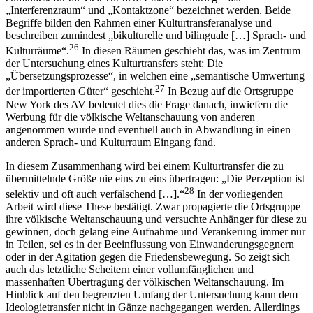
„Interferenzraum“ und „Kontaktzone“ bezeichnet werden. Beide
Begriffe bilden den Rahmen einer Kulturtransferanalyse und
beschreiben zumindest „bikulturelle und bilinguale […] Sprach- und
26
Kulturräume“.
In diesen Räumen geschieht das, was im Zentrum
der Untersuchung eines Kulturtransfers steht: Die
„Übersetzungsprozesse“, in welchen eine „semantische Umwertung
27
der importierten Güter“ geschieht.
In Bezug auf die Ortsgruppe
New York des AV bedeutet dies die Frage danach, inwiefern die
Werbung für die völkische Weltanschauung von anderen
angenommen wurde und eventuell auch in Abwandlung in einen
anderen Sprach- und Kulturraum Eingang fand.
In diesem Zusammenhang wird bei einem Kulturtransfer die zu
übermittelnde Größe nie eins zu eins übertragen: „Die Perzeption ist
28
selektiv und oft auch verfälschend […].“
In der vorliegenden
Arbeit wird diese These bestätigt. Zwar propagierte die Ortsgruppe
ihre völkische Weltanschauung und versuchte Anhänger für diese zu
gewinnen, doch gelang eine Aufnahme und Verankerung immer nur
in Teilen, sei es in der Beeinflussung von Einwanderungsgegnern
oder in der Agitation gegen die Friedensbewegung. So zeigt sich
auch das letztliche Scheitern einer vollumfänglichen und
massenhaften Übertragung der völkischen Weltanschauung. Im
Hinblick auf den begrenzten Umfang der Untersuchung kann dem
Ideologietransfer nicht in Gänze nachgegangen werden. Allerdings