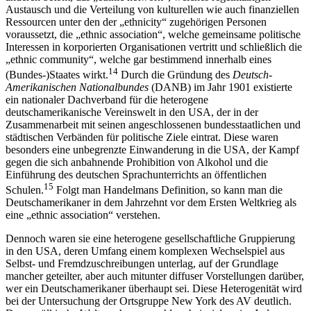
Austausch und die Verteilung von kulturellen wie auch finanziellen
Ressourcen unter den der „ethnicity“ zugehörigen Personen
voraussetzt, die „ethnic association“, welche gemeinsame politische
Interessen in korporierten Organisationen vertritt und schließlich die
„ethnic community“, welche gar bestimmend innerhalb eines
14
(Bundes-)Staates wirkt.
Durch die Gründung des
Deutsch-
Amerikanischen Nationalbundes
(DANB) im Jahr 1901 existierte
ein nationaler Dachverband für die heterogene
deutschamerikanische Vereinswelt in den USA, der in der
Zusammenarbeit mit seinen angeschlossenen bundesstaatlichen und
städtischen Verbänden für politische Ziele eintrat. Diese waren
besonders eine unbegrenzte Einwanderung in die USA, der Kampf
gegen die sich anbahnende Prohibition von Alkohol und die
Einführung des deutschen Sprachunterrichts an öffentlichen
15
Schulen.
Folgt man Handelmans Definition, so kann man die
Deutschamerikaner in dem Jahrzehnt vor dem Ersten Weltkrieg als
eine „ethnic association“ verstehen.
Dennoch waren sie eine heterogene gesellschaftliche Gruppierung
in den USA, deren Umfang einem komplexen Wechselspiel aus
Selbst- und Fremdzuschreibungen unterlag, auf der Grundlage
mancher geteilter, aber auch mitunter diffuser Vorstellungen darüber,
wer ein Deutschamerikaner überhaupt sei. Diese Heterogenität wird
bei der Untersuchung der Ortsgruppe New York des AV deutlich.