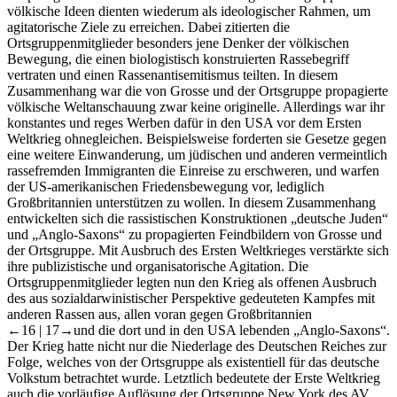
völkische Ideen dienten wiederum als ideologischer Rahmen, um
agitatorische Ziele zu erreichen. Dabei zitierten die
Ortsgruppenmitglieder besonders jene Denker der völkischen
Bewegung, die einen biologistisch konstruierten Rassebegriff
vertraten und einen Rassenantisemitismus teilten. In diesem
Zusammenhang war die von Grosse und der Ortsgruppe propagierte
völkische Weltanschauung zwar keine originelle. Allerdings war ihr
konstantes und reges Werben dafür in den USA vor dem Ersten
Weltkrieg ohnegleichen. Beispielsweise forderten sie Gesetze gegen
eine weitere Einwanderung, um jüdischen und anderen vermeintlich
rassefremden Immigranten die Einreise zu erschweren, und warfen
der US-amerikanischen Friedensbewegung vor, lediglich
Großbritannien unterstützen zu wollen. In diesem Zusammenhang
entwickelten sich die rassistischen Konstruktionen „deutsche Juden“
und „Anglo-Saxons“ zu propagierten Feindbildern von Grosse und
der Ortsgruppe. Mit Ausbruch des Ersten Weltkrieges verstärkte sich
ihre publizistische und organisatorische Agitation. Die
Ortsgruppenmitglieder legten nun den Krieg als offenen Ausbruch
des aus sozialdarwinistischer Perspektive gedeuteten Kampfes mit
anderen Rassen aus, allen voran gegen Großbritannien
←16 |
17→und die dort und in den USA lebenden „Anglo-Saxons“.
Der Krieg hatte nicht nur die Niederlage des Deutschen Reiches zur
Folge, welches von der Ortsgruppe als existentiell für das deutsche
Volkstum betrachtet wurde. Letztlich bedeutete der Erste Weltkrieg
auch die vorläufige Auflösung der Ortsgruppe New York des AV.