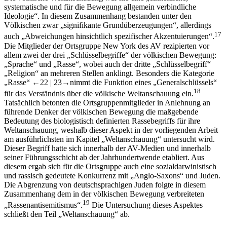
systematische und für die Bewegung allgemein verbindliche
Ideologie“. In diesem Zusammenhang bestanden unter den
Völkischen zwar „signifikante Grundüberzeugungen“, allerdings
17
auch „Abweichungen hinsichtlich spezifischer Akzentuierungen“.
Die Mitglieder der Ortsgruppe New York des AV rezipierten vor
allem zwei der drei „Schlüsselbegriffe“ der völkischen Bewegung:
„Sprache“ und „Rasse“, wobei auch der dritte „Schlüsselbegriff“
„Religion“ an mehreren Stellen anklingt. Besonders die Kategorie
„Rasse“
←22 |
23→
nimmt die Funktion eines „Generalschlüssels“
18
für das Verständnis über die völkische Weltanschauung ein.
Tatsächlich betonten die Ortsgruppenmitglieder in Anlehnung an
führende Denker der völkischen Bewegung die maßgebende
Bedeutung des biologistisch definierten Rassebegriffs für ihre
Weltanschauung, weshalb dieser Aspekt in der vorliegenden Arbeit
am ausführlichsten im Kapitel „Weltanschauung“ untersucht wird.
Dieser Begriff hatte sich innerhalb der AV-Medien und innerhalb
seiner Führungsschicht ab der Jahrhundertwende etabliert. Aus
diesem ergab sich für die Ortsgruppe auch eine sozialdarwinistisch
und rassisch gedeutete Konkurrenz mit „Anglo-Saxons“ und Juden.
Die Abgrenzung von deutschsprachigen Juden folgte in diesem
Zusammenhang dem in der völkischen Bewegung verbreiteten
19
„Rassenantisemitismus“.
Die Untersuchung dieses Aspektes
schließt den Teil „Weltanschauung“ ab.