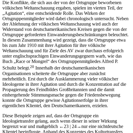
Die Konflikte, die sich aus der von der Ortsgruppe beworbenen
völkischen Weltanschauung ergaben, spielen im vierten Teil, der
„Agitation“, eine entscheidende Rolle. Das Wirken der
Ortsgruppenmitglieder wird dabei chronologisch untersucht. Neben
der Ablehnung der völkischen Weltanschauung wird auch der
Widerstand von deutschamerikanischen Kreisen gegen die von der
Ortsgruppe geforderten Einwanderungsbeschränkungen beleuchtet.
In diesem Zusammenhang wird gezeigt, dass die Ortsgruppe etwa
bis zum Jahr 1910 mit ihrer Agitation für ihre völkische
Weltanschauung und für Ziele des AV zwar durchaus erfolgreich
unter englischsprachigen Einwanderungsgegnern warb, wie das
Buch „Race or Mongrel“ des Ortsgruppenmitgliedes Alfred P.
20
Schultz belegt.
Innerhalb der deutschamerikanischen
Organisationen scheiterte die Ortsgruppe aber zunächst
mehrheitlich. Erst durch die Ausklammerung vieler völkischer
Ideologeme in ihrer Agitation und durch die Konzentration auf die
Propagierung des Feindbildes Großbritannien und die damit
einhergehende Stimmungsmache gegen die Friedensbewegung
konnte die Ortsgruppe gewisse Agitationserfolge in ihrer
eigentlichen Klientel, den Deutschamerikanern, erzielen.
Diese Beispiele zeigen auf, dass der Ortsgruppe ein
Ideologietransfer gelang, auch wenn dieser in seiner Wirkung
begrenzt war und maßgeblich
←23 |
24→
nur eine nichtdeutsche
Klientel beeinflusste. Anhand des Konzeptes des Kulturtransfers