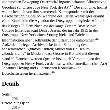
alldeutschen Bewegung Österreich-Ungarns bekannte Albrecht von
42
Groeling zur Ortsgruppe New York des AV.
Die anonyme, höchst
wahrscheinlich von ihm stammende Korrespondenz mit der
Geschäftsführung des AV während des Ersten Weltkrieges erlaubt
einen Einblick in die Agitation der Ortsgruppenmitglieder während
43
des Krieges.
Dem Nachlass des lange Zeit am Bryn Mawr
College lehrenden Karl Detlev Jessen, der im Jahr 1915 in der
Ortsgruppe New York einen Vortrag hielt, sind Briefe und
44
Informationen über Treffpunkte der Ortsgruppe entnommen.
Außerdem belegen Archivstücke in der Sammlung des
antisemitischen Agitators Ludwig Müller von Hausen im
„Sonderarchiv“ in Moskau, dass Grosse in Kontakt mit diesem
45
stand.
Daneben werden Quellen bezüglich Verbindungen der
Ortsgruppe zu Henry Ford, zu dem schwedischamerikanischen Arzt
Johannes Hoving und zu deutschen Konsulats- und
46
Botschaftsstellen herangezogen.
Details
Seiten
296
Erscheinungsjahr
2019