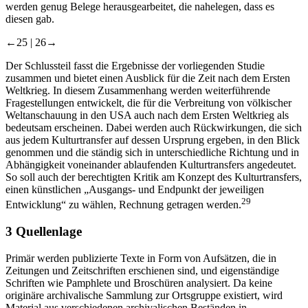
werden genug Belege herausgearbeitet, die nahelegen, dass es
diesen gab.
←25 |
26→
Der Schlussteil fasst die Ergebnisse der vorliegenden Studie
zusammen und bietet einen Ausblick für die Zeit nach dem Ersten
Weltkrieg. In diesem Zusammenhang werden weiterführende
Fragestellungen entwickelt, die für die Verbreitung von völkischer
Weltanschauung in den USA auch nach dem Ersten Weltkrieg als
bedeutsam erscheinen. Dabei werden auch Rückwirkungen, die sich
aus jedem Kulturtransfer auf dessen Ursprung ergeben, in den Blick
genommen und die ständig sich in unterschiedliche Richtung und in
Abhängigkeit voneinander ablaufenden Kulturtransfers angedeutet.
So soll auch der berechtigten Kritik am Konzept des Kulturtransfers,
einen künstlichen „Ausgangs- und Endpunkt der jeweiligen
29
Entwicklung“ zu wählen, Rechnung getragen werden.
3
Quellenlage
Primär werden publizierte Texte in Form von Aufsätzen, die in
Zeitungen und Zeitschriften erschienen sind, und eigenständige
Schriften wie Pamphlete und Broschüren analysiert. Da keine
originäre archivalische Sammlung zur Ortsgruppe existiert, wird
Material aus verschiedenen archivalischen Beständen in