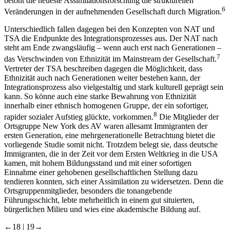
betont die neueste Assimilationsforschung die strukturellen
6
Veränderungen in der aufnehmenden Gesellschaft durch Migration.
Unterschiedlich fallen dagegen bei den Konzepten von NAT und
TSA die Endpunkte des Integrationsprozesses aus. Der NAT nach
steht am Ende zwangsläufig – wenn auch erst nach Generationen –
7
das Verschwinden von Ethnizität im Mainstream der Gesellschaft.
Vertreter der TSA beschreiben dagegen die Möglichkeit, dass
Ethnizität auch nach Generationen weiter bestehen kann, der
Integrationsprozess also vielgestaltig und stark kulturell geprägt sein
kann. So könne auch eine starke Bewahrung von Ethnizität
innerhalb einer ethnisch homogenen Gruppe, der ein sofortiger,
8
rapider sozialer Aufstieg glückte, vorkommen.
Die Mitglieder der
Ortsgruppe New York des AV waren allesamt Immigranten der
ersten Generation, eine mehrgenerationelle Betrachtung bietet die
vorliegende Studie somit nicht. Trotzdem belegt sie, dass deutsche
Immigranten, die in der Zeit vor dem Ersten Weltkrieg in die USA
kamen, mit hohem Bildungsstand und mit einer sofortigen
Einnahme einer gehobenen gesellschaftlichen Stellung dazu
tendieren konnten, sich einer Assimilation zu widersetzen. Denn die
Ortsgruppenmitglieder, besonders die tonangebende
Führungsschicht, lebte mehrheitlich in einem gut situierten,
bürgerlichen Milieu und wies eine akademische Bildung auf.
←18 |
19→