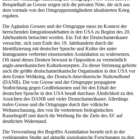
Beispielhaft an Grosse zeigen sich die privaten Nöte, die sich aus
dem vormals von den Ortsgruppenmitgliedern idealisierten Krieg
ergaben.
Die Agitation Grosses und der Ortsgruppe muss im Kontext der
herrschenden Integrationsdebatten in den USA zu Beginn des 20.
Jahrhunderts betrachtet werden. Ein Teil der Deutschamerikaner
versuchte, sich zum Ende des 19. Jahrhunderts durch die
Identifizierung mit deutscher Sprache und Kultur der unter
Immigranten verbreitet einsetzenden Assimilation zu widersetzen.
Oft stand dieses Denken bewusst in Opposition zu vermeintlich
anglo-amerikanischen Kulturkonzepten. Zu dieser Strömung gehörte
auch die größte deutschamerikanische Organisation in den USA vor
dem Ersten Weltkrieg, der
Deutsch-Amerikanische Nationalbund
(DANB). Die von Grosse und der Ortsgruppe propagierte
Stoßrichtung gegen Großbritannien und für den Erhalt der
deutschen Sprache in den USA besaß durchaus Ähnlichkeit zu den
Ansichten des DANB und vieler Deutschamerikaner. Allerdings
trafen Grosse und die Ortsgruppe durch ihre völkische
Weltanschauung, den von ihr vertretenen biologistischen
Rassebegriff und durch die Werbung für die Ziele des AV auf
deutlichen Widerstand.
Die Verwendung des Begriffes Assimilation bezieht sich in der
vorliegenden Studie auf aktuelle soziologische Forschungen zu den