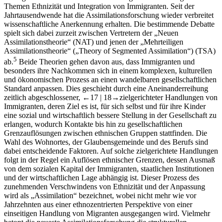
Themen Ethnizität und Integration von Immigranten. Seit der
Jahrtausendwende hat die Assimilationsforschung wieder verbreitet
wissenschaftliche Anerkennung erhalten. Die bestimmende Debatte
spielt sich dabei zurzeit zwischen Vertretern der „Neuen
Assimilationstheorie“ (NAT) und jenen der „Mehrteiligen
Assimilationstheorie“ („Theory of Segmented Assimilation“) (TSA)
5
ab.
Beide Theorien gehen davon aus, dass Immigranten und
besonders ihre Nachkommen sich in einem komplexen, kulturellen
und ökonomischen Prozess an einen wandelbaren gesellschaftlichen
Standard anpassen. Dies geschieht durch eine Aneinanderreihung
zeitlich abgeschlossener,
←17 |
18→
zielgerichteter Handlungen von
Immigranten, deren Ziel es ist, für sich selbst und für ihre Kinder
eine sozial und wirtschaftlich bessere Stellung in der Gesellschaft zu
erlangen, wodurch Kontakte bis hin zu gesellschaftlichen
Grenzauflösungen zwischen ethnischen Gruppen stattfinden. Die
Wahl des Wohnortes, der Glaubensgemeinde und des Berufs sind
dabei entscheidende Faktoren. Auf solche zielgerichtete Handlungen
folgt in der Regel ein Auflösen ethnischer Grenzen, dessen Ausmaß
von dem sozialen Kapital der Immigranten, staatlichen Institutionen
und der wirtschaftlichen Lage abhängig ist. Dieser Prozess des
zunehmenden Verschwindens von Ethnizität und der Anpassung
wird als „Assimilation“ bezeichnet, wobei nicht mehr wie vor
Jahrzehnten aus einer ethnozentrierten Perspektive von einer
einseitigen Handlung von Migranten ausgegangen wird. Vielmehr