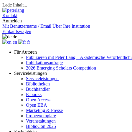
Lade Inhalt...
Kontakt
Anmelden
Mit Benutzername / Email
Über Ihre Institution
Einkaufswagen
de
en
fr
Für Autoren
Publizieren mit Peter Lang – Akademische Veröffentlic
Publikationsanfrage
2026 Emerging Scholars Competition
Serviceleistungen
Serviceleistungen
Bibliotheken
Buchhändler
E-books
Open Access
Open EBA
Marketing & Presse
Probeexemplare
Veranstaltungen
BiblioCon 2025
Fachgebiete