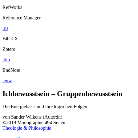
RefWorks
Reference Manager
.ris
BibTeX
Zotero
.bib
EndNote
.enw
Ichbewusstsein – Gruppenbewusstsein
Die Energiebasis und ihre logischen Folgen
von
Sander Wilkens (Autor:in)
©2019
Monographie
494 Seiten
Theologie & Philosophie