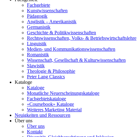
Fachgebiete
Kunstwissenschaften
Pädagogik
Anglistik – Amerikanistik
Germanistik
Geschichte & Politikwissenschaften
Rechtswissenschaften, Volks- & Betriebswirtschaftslehre
Linguistik
Medien- und Kommunikationswissenschaften
Romanistik
Wissenschaft, Gesellschaft & Kulturwissenschaften
Slawistik
Theologie & Philosophie
Peter Lang Classics
Kataloge
Kataloge
Monatliche Neuerscheinungskataloge
Fachgebietskataloge
«Coursebook» Kataloge
Weiteres Marketing Material
Neuigkeiten und Ressourcen
Über uns
Über uns
Kontakt