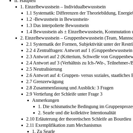
II. Haupteil
1. Einzelbewusstsein – Individualbewusstsein
1.1 Systematik: Differenzen der Theoriebildung, Energieba
1.2 ›Bewusstsein in Bewusstsein‹
1.3 Das interpolierte Bewusstsein
1.4 Bewusstsein als ± Einzelbewusstsein, Kommutation 
2. Einzelbewusstsein – Gruppenbewusstsein (Team, Mannsch
2.1 Systematik der Formen, Subjektivität unter der Restri
2.2 4 Zentralfragen: Antwort auf 1 (Gruppenbewusstsein
2.3 Antwort auf 2 (Kriterium, Schwelle von Gruppenbew
2.4 Antwort auf 3 (Verhältnis zu Ich-/Wir-, Teilnehmer-
2.5 Neutralisierung
2.6 Antwort auf 4: Gruppen- versus soziales, staatliches
2.7 Grenzerwägung
2.8 Zusammenfassung und Ausblick: 3 Fragen
2.9 Vertiefung der Schleife unter Frage 3
Anmerkungen
1. Die schismatische Bedingung im Gruppenproze
2. Searle und die kollektive Intentionalität
2.10 Erläuterung der theoretischen Schleife an Bourdieu
2.11 Exemplifikation zum Mechanismus
1. Zu Searle