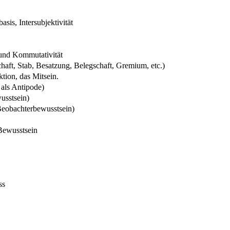
sis, Intersubjektivität
und Kommutativität
aft, Stab, Besatzung, Belegschaft, Gremium, etc.)
ktion, das Mitsein.
 als Antipode)
usstsein)
/Beobachterbewusstsein)
 Bewusstsein
ss