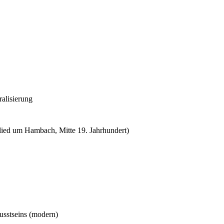
alisierung
slied um Hambach, Mitte 19. Jahrhundert)
sstseins (modern)