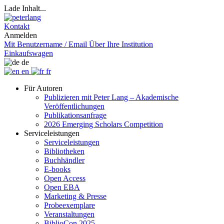
Lade Inhalt...
Kontakt
Anmelden
Mit Benutzername / Email
Über Ihre Institution
Einkaufswagen
de
en
fr
Für Autoren
Publizieren mit Peter Lang – Akademische
Veröffentlichungen
Publikationsanfrage
2026 Emerging Scholars Competition
Serviceleistungen
Serviceleistungen
Bibliotheken
Buchhändler
E-books
Open Access
Open EBA
Marketing & Presse
Probeexemplare
Veranstaltungen
BiblioCon 2025