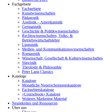
Fachgebiete
Fachgebiete
Kunstwissenschaften
Pädagogik
Anglistik – Amerikanistik
Germanistik
Geschichte & Politikwissenschaften
Rechtswissenschaften, Volks- &
Betriebswirtschaftslehre
Linguistik
Medien- und Kommunikationswissenschaften
Romanistik
Wissenschaft, Gesellschaft & Kulturwissenschaften
Slawistik
Theologie & Philosophie
Peter Lang Classics
Kataloge
Kataloge
Monatliche Neuerscheinungskataloge
Fachgebietskataloge
«Coursebook» Kataloge
Weiteres Marketing Material
Neuigkeiten und Ressourcen
Über uns