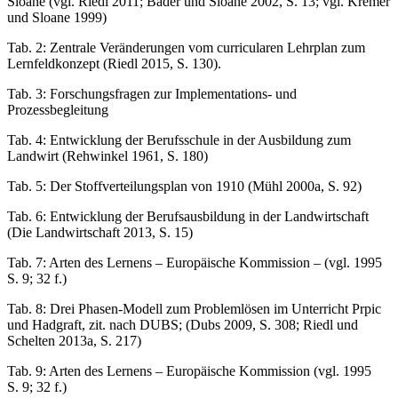
Sloane (vgl.
Riedl 2011;
Bader und Sloane 2002
, S. 13; vgl.
Kremer
und Sloane 1999)
Tab. 2:
Zentrale Veränderungen vom curricularen Lehrplan zum
Lernfeldkonzept (
Riedl 2015
, S. 130).
Tab. 3:
Forschungsfragen zur Implementations- und
Prozessbegleitung
Tab. 4:
Entwicklung der Berufsschule in der Ausbildung zum
Landwirt (
Rehwinkel 1961
, S. 180)
Tab. 5:
Der Stoffverteilungsplan von 1910 (
Mühl 2000a
, S. 92)
Tab. 6:
Entwicklung der Berufsausbildung in der Landwirtschaft
(
Die Landwirtschaft 2013
, S. 15)
Tab. 7:
Arten des Lernens – Europäische Kommission – (vgl. 1995
S. 9; 32 f.)
Tab. 8:
Drei Phasen-Modell zum Problemlösen im Unterricht Prpic
und Hadgraft, zit. nach DUBS; (
Dubs 2009
, S. 308;
Riedl und
Schelten 2013a
, S. 217)
Tab. 9:
Arten des Lernens – Europäische Kommission (vgl. 1995
S. 9; 32 f.)