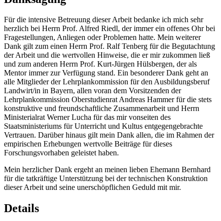
Für die intensive Betreuung dieser Arbeit bedanke ich mich sehr
herzlich bei Herrn Prof. Alfred Riedl, der immer ein offenes Ohr bei
Fragestellungen, Anliegen oder Problemen hatte. Mein weiterer
Dank gilt zum einen Herrn Prof. Ralf Tenberg für die Begutachtung
der Arbeit und die wertvollen Hinweise, die er mir zukommen ließ
und zum anderen Herrn Prof. Kurt-Jürgen Hülsbergen, der als
Mentor immer zur Verfügung stand. Ein besonderer Dank geht an
alle Mitglieder der Lehrplankommission für den Ausbildungsberuf
Landwirt/in in Bayern, allen voran dem Vorsitzenden der
Lehrplankommission Oberstudienrat Andreas Hammer für die stets
konstruktive und freundschaftliche Zusammenarbeit und Herrn
Ministerialrat Werner Lucha für das mir vonseiten des
Staatsministeriums für Unterricht und Kultus entgegengebrachte
Vertrauen. Darüber hinaus gilt mein Dank allen, die im Rahmen der
empirischen Erhebungen wertvolle Beiträge für dieses
Forschungsvorhaben geleistet haben.
Mein herzlicher Dank ergeht an meinen lieben Ehemann Bernhard
für die tatkräftige Unterstützung bei der technischen Konstruktion
dieser Arbeit und seine unerschöpflichen Geduld mit mir.
Details