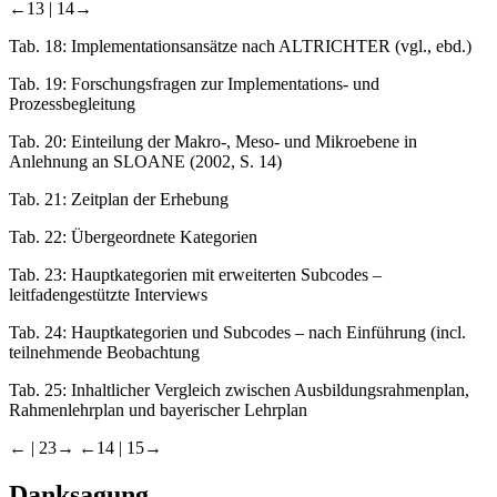
←13 |
14→
Tab. 18:
Implementationsansätze nach ALTRICHTER (vgl., ebd.)
Tab. 19:
Forschungsfragen zur Implementations- und
Prozessbegleitung
Tab. 20:
Einteilung der Makro-, Meso- und Mikroebene in
Anlehnung an SLOANE (2002, S. 14)
Tab. 21:
Zeitplan der Erhebung
Tab. 22:
Übergeordnete Kategorien
Tab. 23:
Hauptkategorien mit erweiterten Subcodes –
leitfadengestützte Interviews
Tab. 24:
Hauptkategorien und Subcodes – nach Einführung (incl.
teilnehmende Beobachtung
Tab. 25:
Inhaltlicher Vergleich zwischen Ausbildungsrahmenplan,
Rahmenlehrplan und bayerischer Lehrplan
← |
23→
←14 |
15→
Danksagung