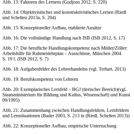
Abb. 13:
Faktoren des Lernens (
Gudjons 2012
, S. 220)
Abb. 14:
Objektivistisches und konstruktivistisches Lernen (
Riedl
und Schelten 2013a
, S. 204)
Abb. 15:
Konzeptioneller Aufbau, etablierte Ansätze
Abb. 16:
Die vollständige Handlung nach ISB (
ISB 2012
, S. 17)
Abb. 17:
Die berufliche Handlungskompetenz nach Müller/Zöller:
Arbeitshilfe für Rahmenlehrplan – Ausschüsse, München 2004
S. 19 f. (
ISB 2012
, S. 7)
Abb. 18:
Aufgabenfelder des Lehrerhandelns (vgl. Terhart, 2013)
Abb. 19:
Berufskompetenz von Lehrern
Abb. 20:
Exemplarisches Lernfeld – BGJ (tierischer Bereich)(vgl.
Staatsministerium für Bildung und Kultus, Wissenschaft) und Kunst
09/1995)
Abb. 21:
Zusammenhang zwischen Handlungsfeldern, Lernfeldern
und Lernsituationen (Bader 2003, S. 213 in (Riedl, Schelten 2013))
Abb. 22:
Konzeptioneller Aufbau, empirische Untersuchung