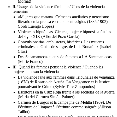
Mornat)
II. Usages de la violence féminine / Usos de la violencia
femenina
«Mujeres que matan». Crímenes ancilarios y neronismo
literario en la prensa escrita de entresiglos (1885-1902)
(Jordi Luengo López)
Violencias hipnóticas. Ciencia, mujer e hipnosis a finales
del siglo XIX (Alba del Pozo García)
Convulsionarias, embusteras, histéricas. Las mujeres
criminales en Gotas de sangre, de Luis Bonafoux (Isabel
Clúa)
Des Sacamantecas tueurs de femmes à LA Sacamantecas
(Marie Franco)
III. Quand les femmes pensent la violence / Cuando las
mujeres piensan la violencia
La violence faite aux femmes dans Tribunales de venganza
(1878) de Rosario de Acuña. La Vengeance et la Justice
poursuivant le Crime (Sylvie Turc-Zinopoulos)
Escritoras en la Cruz Roja frente a las secuelas de la guerra
(María del Carmen Simón Palmer)
Carmen de Burgos et la campagne de Melilla (1909). De
l’écriture de l’impact à l’écriture comme saignée (Allison
Taillot)