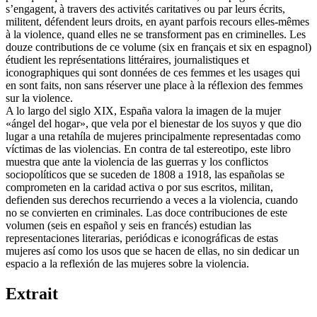
s’engagent, à travers des activités caritatives ou par leurs écrits,
militent, défendent leurs droits, en ayant parfois recours elles-mêmes
à la violence, quand elles ne se transforment pas en criminelles. Les
douze contributions de ce volume (six en français et six en espagnol)
étudient les représentations littéraires, journalistiques et
iconographiques qui sont données de ces femmes et les usages qui
en sont faits, non sans réserver une place à la réflexion des femmes
sur la violence.
A lo largo del siglo XIX, España valora la imagen de la mujer
«ángel del hogar», que vela por el bienestar de los suyos y que dio
lugar a una retahíla de mujeres principalmente representadas como
víctimas de las violencias. En contra de tal estereotipo, este libro
muestra que ante la violencia de las guerras y los conflictos
sociopolíticos que se suceden de 1808 a 1918, las españolas se
comprometen en la caridad activa o por sus escritos, militan,
defienden sus derechos recurriendo a veces a la violencia, cuando
no se convierten en criminales. Las doce contribuciones de este
volumen (seis en español y seis en francés) estudian las
representaciones literarias, periódicas e iconográficas de estas
mujeres así como los usos que se hacen de ellas, no sin dedicar un
espacio a la reflexión de las mujeres sobre la violencia.
Extrait