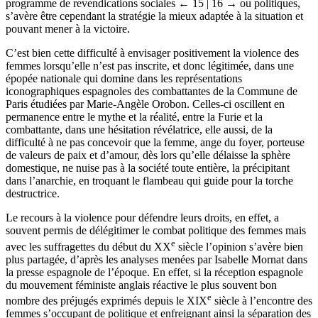
programme de revendications sociales
← 15 | 16 →
ou politiques,
s’avère être cependant la stratégie la mieux adaptée à la situation et
pouvant mener à la victoire.
C’est bien cette difficulté à envisager positivement la violence des
femmes lorsqu’elle n’est pas inscrite, et donc légitimée, dans une
épopée nationale qui domine dans les représentations
iconographiques espagnoles des combattantes de la Commune de
Paris étudiées par Marie-Angèle Orobon. Celles-ci oscillent en
permanence entre le mythe et la réalité, entre la Furie et la
combattante, dans une hésitation révélatrice, elle aussi, de la
difficulté à ne pas concevoir que la femme, ange du foyer, porteuse
de valeurs de paix et d’amour, dès lors qu’elle délaisse la sphère
domestique, ne nuise pas à la société toute entière, la précipitant
dans l’anarchie, en troquant le flambeau qui guide pour la torche
destructrice.
Le recours à la violence pour défendre leurs droits, en effet, a
souvent permis de délégitimer le combat politique des femmes mais
e
avec les suffragettes du début du
XX
siècle l’opinion s’avère bien
plus partagée, d’après les analyses menées par Isabelle Mornat dans
la presse espagnole de l’époque. En effet, si la réception espagnole
du mouvement féministe anglais réactive le plus souvent bon
e
nombre des préjugés exprimés depuis le
XIX
siècle à l’encontre des
femmes s’occupant de politique et enfreignant ainsi la séparation des