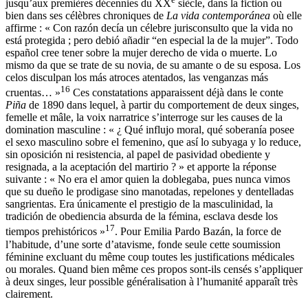
jusqu’aux premières décennies du
XX
siècle, dans la fiction ou
bien dans ses célèbres chroniques de
La vida contemporánea
où elle
affirme : « Con razón decía un célebre jurisconsulto que la vida no
está protegida ; pero debió añadir “en especial la de la mujer”. Todo
español cree tener sobre la mujer derecho de vida o muerte. Lo
mismo da que se trate de su novia, de su amante o de su esposa. Los
celos disculpan los más atroces atentados, las venganzas más
16
cruentas… »
Ces constatations apparaissent déjà dans le conte
Piña
de 1890 dans lequel, à partir du comportement de deux singes,
femelle et mâle, la voix narratrice s’interroge sur les causes de la
domination masculine : « ¿ Qué influjo moral, qué soberanía posee
el sexo masculino sobre el femenino, que así lo subyaga y lo reduce,
sin oposición ni resistencia, al papel de pasividad obediente y
resignada, a la aceptación del martirio ? » et apporte la réponse
suivante : « No era el amor quien la doblegaba, pues nunca vimos
que su dueño le prodigase sino manotadas, repelones y dentelladas
sangrientas. Era únicamente el prestigio de la masculinidad, la
tradición de obediencia absurda de la fémina, esclava desde los
17
tiempos prehistóricos »
. Pour Emilia Pardo Bazán, la force de
l’habitude, d’une sorte d’atavisme, fonde seule cette soumission
féminine excluant du même coup toutes les justifications médicales
ou morales. Quand bien même ces propos sont-ils censés s’appliquer
à deux singes, leur possible généralisation à l’humanité apparaît très
clairement.