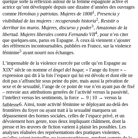
quelque sorte la réflexion autour de la femme espagnole active et
actrice qu’ont développée depuis une dizaine d’années des ouvrages
1
comme
Heroínas y patriotas. Mujeres de 1808
,
Presencia y
2
visibilidad de las mujeres : recuperando historia
,
Resistir o
3
derribar los muros. Mujeres, discurso y poder
,
Amazonas de la
4
libertad. Mujeres liberales contra Fernando VII
, pour n’en citer
que quelques-uns, parus en Espagne. À ceux-là viennent s’ajouter
des références incontournables, publiées en France, sur la violence
5
féminine
ayant nourri nos échanges.
L’impensable de la violence exercée par celle qu’en Espagne au
e
XIX
siècle on nomme
el ángel del hogar,
« l’ange du foyer » –
expression qui dit à la fois l’espace qui lui est dévolu et dont elle ne
doit pas s’affranchir sous peine du pire, mais aussi la privation de
sexe et de sexualité, l’ange de ce point de vue n’en ayant pas de fixé
– renvoie aux attributions genrées de l’activité versus la passivité,
l’intellect versus les sentiments, la force
← 9 | 10 →
versus la
faiblesse
6
. Ainsi, toute activité féminine se déployant au-delà des
frontières du foyer ou ayant trait à la sexualité marquera un
dépassement des bornes sociales, celles de l’espace privé, et un
dévoiement hors genre, tous deux impliquant châtiment, dont la
presse et les œuvres de fiction varient à plaisir les possibles. Les
analyses réalisées des représentations des pratiques violentes,
qu’elles soient textuelles ou iconographiques, rendent compte de la