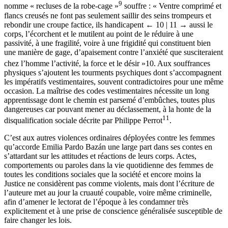
9
nomme « recluses de la robe-cage »
souffre : « Ventre comprimé et
flancs creusés ne font pas seulement saillir des seins trompeurs et
rebondir une croupe factice, ils handicapent
← 10 | 11 →
aussi le
corps, l’écorchent et le mutilent au point de le réduire à une
passivité, à une fragilité, voire à une frigidité qui constituent bien
une manière de gage, d’apaisement contre l’anxiété que susciteraient
chez l’homme l’activité, la force et le désir »
10
. Aux souffrances
physiques s’ajoutent les tourments psychiques dont s’accompagnent
les impératifs vestimentaires, souvent contradictoires pour une même
occasion. La maîtrise des codes vestimentaires nécessite un long
apprentissage dont le chemin est parsemé d’embûches, toutes plus
dangereuses car pouvant mener au déclassement, à la honte de la
11
disqualification sociale décrite par Philippe Perrot
.
C’est aux autres violences ordinaires déployées contre les femmes
qu’accorde Emilia Pardo Bazán une large part dans ses contes en
s’attardant sur les attitudes et réactions de leurs corps. Actes,
comportements ou paroles dans la vie quotidienne des femmes de
toutes les conditions sociales que la société et encore moins la
Justice ne considèrent pas comme violents, mais dont l’écriture de
l’auteure met au jour la cruauté coupable, voire même criminelle,
afin d’amener le lectorat de l’époque à les condamner très
explicitement et à une prise de conscience généralisée susceptible de
faire changer les lois.