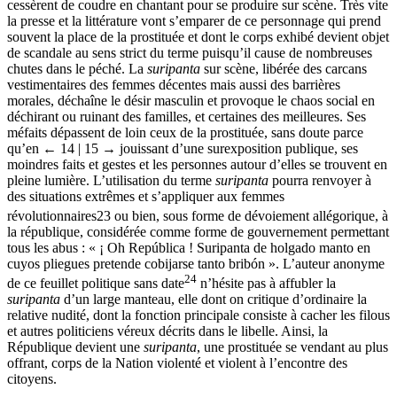
cessèrent de coudre en chantant pour se produire sur scène. Très vite
la presse et la littérature vont s’emparer de ce personnage qui prend
souvent la place de la prostituée et dont le corps exhibé devient objet
de scandale au sens strict du terme puisqu’il cause de nombreuses
chutes dans le péché. La
suripanta
sur scène, libérée des carcans
vestimentaires des femmes décentes mais aussi des barrières
morales, déchaîne le désir masculin et provoque le chaos social en
déchirant ou ruinant des familles, et certaines des meilleures. Ses
méfaits dépassent de loin ceux de la prostituée, sans doute parce
qu’en
← 14 | 15 →
jouissant d’une surexposition publique, ses
moindres faits et gestes et les personnes autour d’elles se trouvent en
pleine lumière. L’utilisation du terme
suripanta
pourra renvoyer à
des situations extrêmes et s’appliquer aux femmes
révolutionnaires
23
ou bien, sous forme de dévoiement allégorique, à
la république, considérée comme forme de gouvernement permettant
tous les abus : « ¡ Oh República ! Suripanta de holgado manto en
cuyos pliegues pretende cobijarse tanto bribón ». L’auteur anonyme
24
de ce feuillet politique sans date
n’hésite pas à affubler la
suripanta
d’un large manteau, elle dont on critique d’ordinaire la
relative nudité, dont la fonction principale consiste à cacher les filous
et autres politiciens véreux décrits dans le libelle. Ainsi, la
République devient une
suripanta
, une prostituée se vendant au plus
offrant, corps de la Nation violenté et violent à l’encontre des
citoyens.