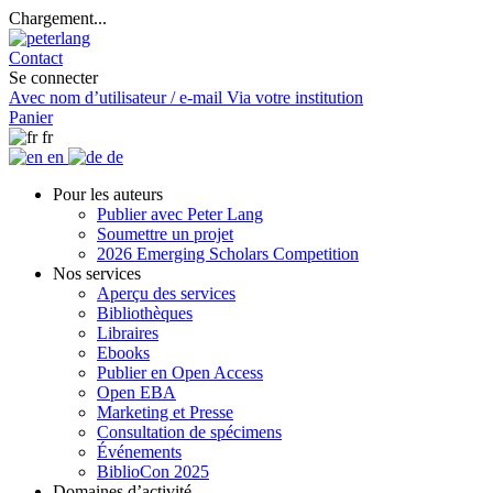
Chargement...
Contact
Se connecter
Avec nom d’utilisateur / e-mail
Via votre institution
Panier
fr
en
de
Pour les auteurs
Publier avec Peter Lang
Soumettre un projet
2026 Emerging Scholars Competition
Nos services
Aperçu des services
Bibliothèques
Libraires
Ebooks
Publier en Open Access
Open EBA
Marketing et Presse
Consultation de spécimens
Événements
BiblioCon 2025
Domaines d’activité