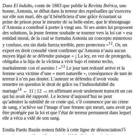
Dans
El indulto
, conte de 1883 que publie la
Revista Ibérica
, une
bonne, Antonia, se débat dans la terreur des représailles qu’exercera
sur elle son mari, dès qu’il bénéficiera d’une grâce écourtant sa
peine de prison pour le meurtre de sa belle-mère, que le témoignage
d’Antonia a contribué à porter à vingt ans. Si ses amies lui proposent
des solutions, la jeune femme souhaite se tourner vers la loi car « esa
entidad moral, de la cual se formaba Antonia un concepto misterioso
12
y confuso, era sin duda fuerza terrible, pero protectora »
. Or, un
expert en droit consulté vient confirmer qu’Antonia n’aura aucun
moyen légal de se défendre puisque « ¡ La ley, en vez de protegerla,
obligaba a la hija de la víctima a vivir bajo el mismo techo,
13
maritalmente con el asesino ! »
Le jour tant redouté arrive et la
femme sera victime d’une « mort naturelle », conséquence de tant de
terreur à n’en pas douter. L’auteure se défendra d’avoir voulu
remettre en question le droit de grâce ou l’indissolubilité du
14
mariage
← 11 | 12 →
en affirmant avoir seulement transcrit un cas
qui lui avait été rapporté. Le lecteur d’aujourd’hui ne peut
qu’admirer la subtilité de ce conte qui, s’il commence par un crime
de sang, s’achève sur l’image d’une femme qui meurt, sans avoir pu
être protégée par la loi et que l’état de terreur permanent dans lequel
elle a vécu a vidé de son sang.
Emilia Pardo Bazán restera fidèle à cette ligne de dénonciation
15
e