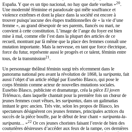
20
España. Y que es un tipo nacional, no hay que darle vueltas »
.
Une modernité féminine et paradoxale qui mêle souffrance et
violence extrêmes et dont la place dans la société est encore à
trouver puisqu’aucune des étapes traditionnelles de « la vie d’une
femme », au grand désespoir de ses parents, fiancés ou mari, ne
convient à cette constitution. L’image de l’ange du foyer est bien
mise à mal, comme elle l’est dans la plupart des articles de ce
recueil, montrant par là même que la place des femmes connaît une
mutation importante. Mais la nerveuse, en tant que force électrique,
force du futur, représente aussi le progrès et ce talent, féminin entre
21
tous, de la transmission
.
Un personnage théâtral féminin surgi très récemment dans le
panorama national peu avant la révolution de 1868, la
suripanta
, fait
aussi l’objet d’un article rédigé par Eusebio Blasco, qui pose le
corps féminin comme acteur de nouvelles mutations sociales.
Eusebio Blasco, publiciste et dramaturge, créa la pièce
El joven
Telémaco
, dans laquelle chantait pour la première fois un chœur de
jeunes femmes court vêtues, les
suripantas
, dans un galimatias
imitant le grec ancien. Très vite, selon les propos de Blasco, les
spectateurs désignèrent ces jeunes femmes, principales actrices du
succès de la pièce bouffe, par le début de leur chant «
suripanta-la-
22
suripanta…
»
Or ces jeunes choristes faisant l’envie de bien des
couturières désireuses d’accéder aux feux de la rampe, ces dernières