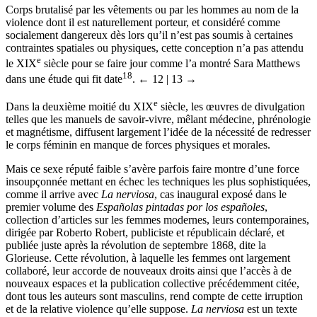
Corps brutalisé par les vêtements ou par les hommes au nom de la
violence dont il est naturellement porteur, et considéré comme
socialement dangereux dès lors qu’il n’est pas soumis à certaines
contraintes spatiales ou physiques, cette conception n’a pas attendu
e
le
XIX
siècle pour se faire jour comme l’a montré Sara Matthews
18
dans une étude qui fit date
.
← 12 | 13 →
e
Dans la deuxième moitié du
XIX
siècle, les œuvres de divulgation
telles que les manuels de savoir-vivre, mêlant médecine, phrénologie
et magnétisme, diffusent largement l’idée de la nécessité de redresser
le corps féminin en manque de forces physiques et morales.
Mais ce sexe réputé faible s’avère parfois faire montre d’une force
insoupçonnée mettant en échec les techniques les plus sophistiquées,
comme il arrive avec
La nerviosa
, cas inaugural exposé dans le
premier volume des
Españolas pintadas por los españoles
,
collection d’articles sur les femmes modernes, leurs contemporaines,
dirigée par Roberto Robert, publiciste et républicain déclaré, et
publiée juste après la révolution de septembre 1868, dite la
Glorieuse. Cette révolution, à laquelle les femmes ont largement
collaboré, leur accorde de nouveaux droits ainsi que l’accès à de
nouveaux espaces et la publication collective précédemment citée,
dont tous les auteurs sont masculins, rend compte de cette irruption
et de la relative violence qu’elle suppose.
La nerviosa
est un texte