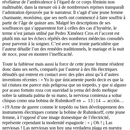
révélateur de l’ambivalence à l’égard de ce corps féminin non
maîtrisable, dans la mesure où à de nombreuses reprises transparaît
l’admiration éprouvée par le narrateur. Il s’agit d’une jeune femme
charmante,
monísima
, que ses nerfs ont commencé à faire souffrir à
partir de l’âge de quinze ans. Malgré les descriptions de ses
souffrances qui s’apparentent fort à celles des cas d’hystérie, le
terme n’est jamais utilisé par Pedro Ximénez Cros et l’accent est
plutôt mis sur les échecs répétés des nombreux médecins consultés
pour parvenir à la soigner. C’est avec une ironie particulière que
l’auteur détaille l’un des remèdes traditionnels, le mariage et la nuit
de noce, pour en montrer l’inefficacité.
Toute la faiblesse mais aussi la force de cette jeune femme résident
donc dans ses nerfs, comparés par l’auteur à des fils électriques
dénudés qui entrent en contact avec des piles ainsi qu’à d’autres
inventions récentes : « Yo lo que únicamente puedo decir es que la
tal criatura me parece más peligrosa que un torpedo, y que si alguno
por acaso fortuito roza con suavidad la yema del dedo meñique
sobre la satinada palma de su mano, la nerviosa comienza a soltar
chispas como una bobina de Ruhmkorff en
← 13 | 14 →
acción…
»
19
Arme de guerre comme le torpédo ou bien développement des
instruments électriques comme la bobine de Ruhmkorff, cette jeune
femme, à l’opposé d’une image domestique de l’électricité,
représente cependant la modernité espagnole : « ¡ Oh ! ¡ Las
nerviosas ! Las nerviosas son hoy una verdadera plaga en nuestra