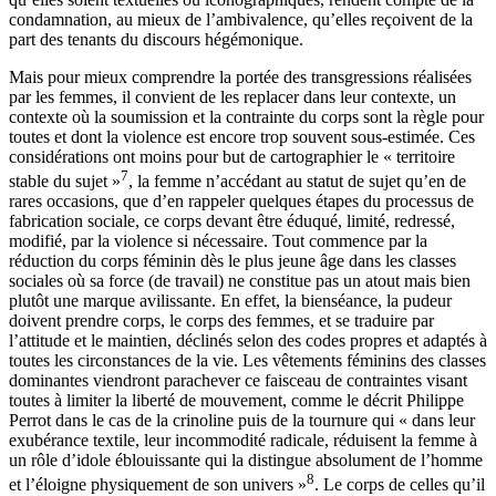
condamnation, au mieux de l’ambivalence, qu’elles reçoivent de la
part des tenants du discours hégémonique.
Mais pour mieux comprendre la portée des transgressions réalisées
par les femmes, il convient de les replacer dans leur contexte, un
contexte où la soumission et la contrainte du corps sont la règle pour
toutes et dont la violence est encore trop souvent sous-estimée. Ces
considérations ont moins pour but de cartographier le « territoire
7
stable du sujet »
, la femme n’accédant au statut de sujet qu’en de
rares occasions, que d’en rappeler quelques étapes du processus de
fabrication sociale, ce corps devant être éduqué, limité, redressé,
modifié, par la violence si nécessaire. Tout commence par la
réduction du corps féminin dès le plus jeune âge dans les classes
sociales où sa force (de travail) ne constitue pas un atout mais bien
plutôt une marque avilissante. En effet, la bienséance, la pudeur
doivent prendre corps, le corps des femmes, et se traduire par
l’attitude et le maintien, déclinés selon des codes propres et adaptés à
toutes les circonstances de la vie. Les vêtements féminins des classes
dominantes viendront parachever ce faisceau de contraintes visant
toutes à limiter la liberté de mouvement, comme le décrit Philippe
Perrot dans le cas de la crinoline puis de la tournure qui « dans leur
exubérance textile, leur incommodité radicale, réduisent la femme à
un rôle d’idole éblouissante qui la distingue absolument de l’homme
8
et l’éloigne physiquement de son univers »
. Le corps de celles qu’il