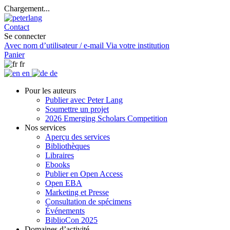
Chargement...
Contact
Se connecter
Avec nom d’utilisateur / e-mail
Via votre institution
Panier
fr
en
de
Pour les auteurs
Publier avec Peter Lang
Soumettre un projet
2026 Emerging Scholars Competition
Nos services
Aperçu des services
Bibliothèques
Libraires
Ebooks
Publier en Open Access
Open EBA
Marketing et Presse
Consultation de spécimens
Événements
BiblioCon 2025
Domaines d’activité