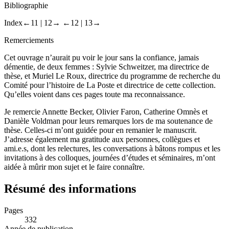
Bibliographie
Index
←11 |
12→
←12 |
13→
Remerciements
Cet ouvrage n’aurait pu voir le jour sans la confiance, jamais
démentie, de deux femmes : Sylvie Schweitzer, ma directrice de
thèse, et Muriel Le Roux, directrice du programme de recherche du
Comité pour l’histoire de La Poste et directrice de cette collection.
Qu’elles voient dans ces pages toute ma reconnaissance.
Je remercie Annette Becker, Olivier Faron, Catherine Omnès et
Danièle Voldman pour leurs remarques lors de ma soutenance de
thèse. Celles-ci m’ont guidée pour en remanier le manuscrit.
J’adresse également ma gratitude aux personnes, collègues et
ami.e.s, dont les relectures, les conversations à bâtons rompus et les
invitations à des colloques, journées d’études et séminaires, m’ont
aidée à mûrir mon sujet et le faire connaître.
Résumé des informations
Pages
332
Année de publication