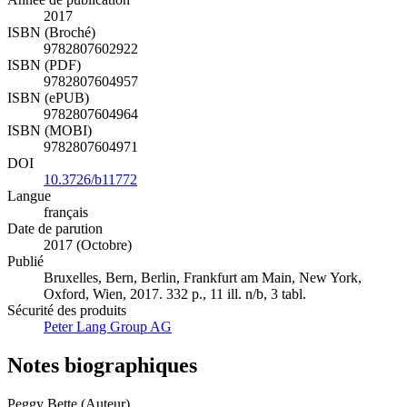
2017
ISBN (Broché)
9782807602922
ISBN (PDF)
9782807604957
ISBN (ePUB)
9782807604964
ISBN (MOBI)
9782807604971
DOI
10.3726/b11772
Langue
français
Date de parution
2017 (Octobre)
Publié
Bruxelles, Bern, Berlin, Frankfurt am Main, New York,
Oxford, Wien, 2017. 332 p., 11 ill. n/b, 3 tabl.
Sécurité des produits
Peter Lang Group AG
Notes biographiques
Peggy Bette (Auteur)