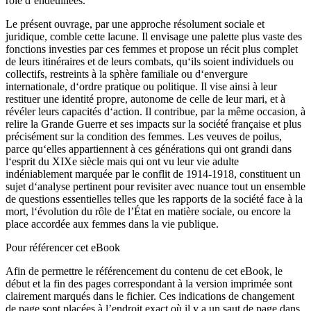
rôle d‘endeuillées.
Le présent ouvrage, par une approche résolument sociale et
juridique, comble cette lacune. Il envisage une palette plus vaste des
fonctions investies par ces femmes et propose un récit plus complet
de leurs itinéraires et de leurs combats, qu‘ils soient individuels ou
collectifs, restreints à la sphère familiale ou d‘envergure
internationale, d‘ordre pratique ou politique. Il vise ainsi à leur
restituer une identité propre, autonome de celle de leur mari, et à
révéler leurs capacités d‘action. Il contribue, par la même occasion, à
relire la Grande Guerre et ses impacts sur la société française et plus
précisément sur la condition des femmes. Les veuves de poilus,
parce qu‘elles appartiennent à ces générations qui ont grandi dans
l‘esprit du XIXe siècle mais qui ont vu leur vie adulte
indéniablement marquée par le conflit de 1914-1918, constituent un
sujet d‘analyse pertinent pour revisiter avec nuance tout un ensemble
de questions essentielles telles que les rapports de la société face à la
mort, l‘évolution du rôle de l’État en matière sociale, ou encore la
place accordée aux femmes dans la vie publique.
Pour référencer cet eBook
Afin de permettre le référencement du contenu de cet eBook, le
début et la fin des pages correspondant à la version imprimée sont
clairement marqués dans le fichier. Ces indications de changement
de page sont placées à l’endroit exact où il y a un saut de page dans