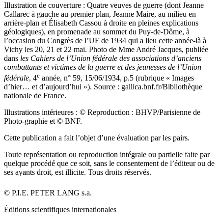
Illustration de couverture : Quatre veuves de guerre (dont Jeanne
Callarec à gauche au premier plan, Jeanne Maire, au milieu en
arrière-plan et Élisabeth Cassou à droite en pleines explications
géologiques), en promenade au sommet du Puy-de-Dôme, à
l’occasion du Congrès de l’UF de 1934 qui a lieu cette année-là à
Vichy les 20, 21 et 22 mai. Photo de Mme André Jacques, publiée
dans
les Cahiers de l’Union fédérale des associations d’anciens
combattants et victimes de la guerre et des jeunesses de l’Union
e
fédérale
, 4
année, n° 59, 15/06/1934, p.5 (rubrique « Images
d’hier… et d’aujourd’hui »). Source : gallica.bnf.fr/Bibliothèque
nationale de France.
Illustrations intérieures : © Reproduction : BHVP/Parisienne de
Photo-graphie et © BNF.
Cette publication a fait l’objet d’une évaluation par les pairs.
Toute représentation ou reproduction intégrale ou partielle faite par
quelque procédé que ce soit, sans le consentement de l’éditeur ou de
ses ayants droit, est illicite. Tous droits réservés.
© P.I.E. PETER LANG
s.a.
Éditions scientifiques internationales