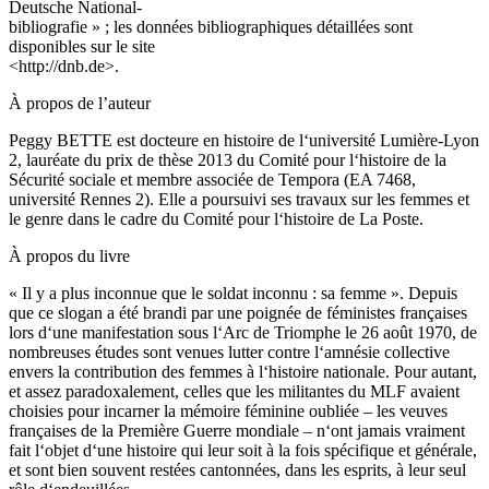
Deutsche National-
bibliografie » ; les données bibliographiques détaillées sont
disponibles sur le site
<
http://dnb.de
>.
À propos de l’auteur
Peggy BETTE est docteure en histoire de l‘université Lumière-Lyon
2, lauréate du prix de thèse 2013 du Comité pour l‘histoire de la
Sécurité sociale et membre associée de Tempora (EA 7468,
université Rennes 2). Elle a poursuivi ses travaux sur les femmes et
le genre dans le cadre du Comité pour l‘histoire de La Poste.
À propos du livre
« Il y a plus inconnue que le soldat inconnu : sa femme ». Depuis
que ce slogan a été brandi par une poignée de féministes françaises
lors d‘une manifestation sous l‘Arc de Triomphe le 26 août 1970, de
nombreuses études sont venues lutter contre l‘amnésie collective
envers la contribution des femmes à l‘histoire nationale. Pour autant,
et assez paradoxalement, celles que les militantes du MLF avaient
choisies pour incarner la mémoire féminine oubliée – les veuves
françaises de la Première Guerre mondiale – n‘ont jamais vraiment
fait l‘objet d‘une histoire qui leur soit à la fois spécifique et générale,
et sont bien souvent restées cantonnées, dans les esprits, à leur seul