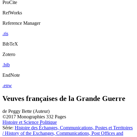
ProCite
RefWorks
Reference Manager
.ris
BibTeX
Zotero
.bib
EndNote
.enw
Veuves françaises de la Grande Guerre
de
Peggy Bette (Auteur)
©2017
Monographies
332 Pages
Histoire et Science Politique
Série:
Histoire des Échanges, Communications, Postes et Territoires
/ History of the Exchanges, Communications, Post Offices and